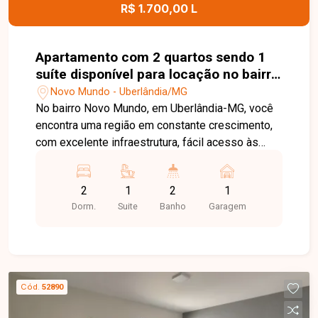
R$ 1.700,00 L
Apartamento com 2 quartos sendo 1
suíte disponível para locação no bairro
Novo Mundo em Uberlândia-MG
Novo Mundo - Uberlândia/MG
No bairro Novo Mundo, em Uberlândia-MG, você
encontra uma região em constante crescimento,
com excelente infraestrutura, fácil acesso às
principais avenidas da cidade e proximidade com
supermercados, escolas, farmácias e diversos
2
1
2
1
comércios, proporcionando praticidade e
Dorm.
Suite
Banho
Garagem
qualidade de vida. Apartamento novo, recém-
construído, disponível para locação, composto
por sala ampla, 2 quartos, sendo 1 suíte, banheiro
social, cozinha, área de serviço e 1 vaga de
garagem. O imóvel oferece ambientes modernos,
Cód.
52890
bem distribuídos e excelente iluminação natural,
sendo ideal para quem busca conforto e