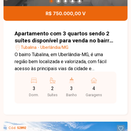
casa.
R$ 750.000,00 V
Apartamento com 3 quartos sendo 2
suítes disponível para venda no bairro
Tubalina em Uberlândia-MG
Tubalina - Uberlândia/MG
O bairro Tubalina, em Uberlândia-MG, é uma
região bem localizada e valorizada, com fácil
acesso às principais vias da cidade e
proximidade ao Praia Clube. Conta com ampla
infraestrutura de comércios, escolas,
3
2
3
4
supermercados e serviços, proporcionando
Dorm.
Suítes
Banho
Garagens
praticidade e qualidade de vida. Excelente
cobertura com aproximadamente 133m² de área
útil e 29,90m² de área descoberta, totalizando
186,34m² de área total. O imóvel dispõe de sala
ampla, 03 quartos, sendo 02 suítes, banheiro
Cód.
52892