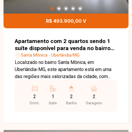
garantindo conforto, segurança e lazer para toda
a família. Esta é uma excelente oportunidade para
quem busca um apartamento moderno, completo
R$ 493.900,00 V
e em uma localização privilegiada no bairro Santa
Mônica. Agende uma visita e venha conhecer
todos os detalhes deste imóvel.
Apartamento com 2 quartos sendo 1
suíte disponível para venda no bairro
Santa Mônica em Uberlândia-MG
Santa Mônica - Uberlândia/MG
Localizado no bairro Santa Mônica, em
Uberlândia-MG, este apartamento está em uma
das regiões mais valorizadas da cidade, com
fácil acesso às principais avenidas e próximo a
universidades, supermercados, escolas,
2
1
2
2
farmácias, restaurantes e diversos comércios e
Dorm.
Suite
Banho
Garagens
serviços, proporcionando praticidade, conforto e
qualidade de vida. O imóvel é constituído por sala
ampla com fechadura eletrônica, cozinha
integrada à sacada gourmet, área de serviço,