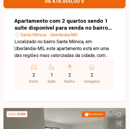
R$ 478.900,00 V
para quem busca um apartamento moderno, com
acabamento de qualidade e infraestrutura
completa em uma localização privilegiada no
Apartamento com 2 quartos sendo 1
bairro Santa Mônica. Agende uma visita e venha
suíte disponível para venda no bairro
conhecer todos os detalhes deste imóvel.
Santa Mônica em Uberlândia-MG
Santa Mônica - Uberlândia/MG
Localizado no bairro Santa Mônica, em
Uberlândia-MG, este apartamento está em uma
das regiões mais valorizadas da cidade, com
excelente infraestrutura e fácil acesso às
principais avenidas. Próximo a universidades,
2
1
2
2
supermercados, escolas, farmácias, restaurantes
Dorm.
Suite
Banho
Garagens
e diversos comércios e serviços, oferece
praticidade, conforto e qualidade de vida para
toda a família. O apartamento é constituído por
sala ampla com fechadura eletrônica, cozinha
integrada à sacada gourmet, área de serviço,
Cód.
52903
Exclusivo
banheiro social, 02 quartos, sendo 01 suíte e
outro quarto com sacada. Os ambientes são