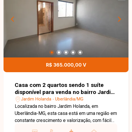
praticidade em um imóvel de primeira locação.
Uma excelente oportunidade para morar em um
apartamento novo, em uma região em plena
valorização de Uberlândia. Entre em contato e
agende sua visita!
R$ 365.000,00 V
Casa com 2 quartos sendo 1 suíte
disponível para venda no bairro Jardim
Holanda em Uberlândia-MG
Jardim Holanda - Uberlândia/MG
Localizada no bairro Jardim Holanda, em
Uberlândia-MG, esta casa está em uma região em
constante crescimento e valorização, com fácil
acesso às principais vias da cidade e próxima a