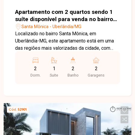
visita e venha conhecer todos os detalhes deste
imóvel.
Apartamento com 2 quartos sendo 1
suíte disponível para venda no bairro
Santa Mônica em Uberlândia-MG
Santa Mônica - Uberlândia/MG
Localizado no bairro Santa Mônica, em
Uberlândia-MG, este apartamento está em uma
das regiões mais valorizadas da cidade, com
excelente infraestrutura e fácil acesso às
principais avenidas. Próximo a universidades,
2
1
2
2
supermercados, escolas, farmácias, restaurantes
Dorm.
Suite
Banho
Garagens
e diversos comércios e serviços, o imóvel
oferece praticidade, conforto e qualidade de vida
para toda a família. O apartamento é constituído
por sala ampla com fechadura eletrônica, cozinha
integrada à sacada gourmet, área de serviço,
Cód.
52901
banheiro social e 02 quartos, sendo 01 suíte. O
condomínio oferece 02 vagas de garagem
cobertas, bicicletário, portaria, hall de entrada,
relax space, espaço fitness, salão de festas,