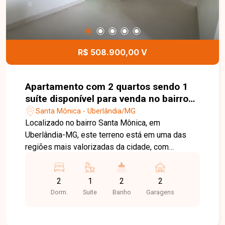
R$ 508.900,00 V
Apartamento com 2 quartos sendo 1
suíte disponível para venda no bairro
Santa Mônica em Uberlândia-MG
Santa Mônica - Uberlândia/MG
Localizado no bairro Santa Mônica, em
Uberlândia-MG, este terreno está em uma das
regiões mais valorizadas da cidade, com
excelente infraestrutura e fácil acesso às
principais avenidas. A localização oferece
2
1
2
2
proximidade com supermercados, escolas,
Dorm.
Suite
Banho
Garagens
universidades, farmácias, restaurantes e
diversos comércios e serviços, sendo ideal tanto
para fins residenciais quanto comerciais. O