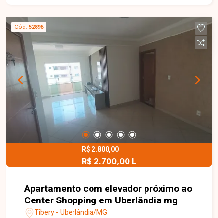
quartos, sendo 01 suíte, banheiro social, cozinha,
varanda, área de serviço e 02 vagas de garagem
Cód.
52896
cobertas. O amplo quintal oferece excelente
espaço para implantação de uma área gourmet,
piscina, jardim ou futuras ampliações, agregando
ainda mais conforto e valorização ao imóvel. Esta
é uma excelente oportunidade para quem busca
uma casa funcional, com amplo espaço externo e
excelente localização no bairro Jardim Holanda.
Agende uma visita e venha conhecer todos os
detalhes deste imóvel.
R$ 2.800,00
R$ 2.700,00 L
Apartamento com elevador próximo ao
Center Shopping em Uberlândia mg
Tibery - Uberlândia/MG