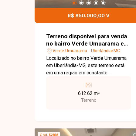
oportunidade para quem deseja
construir o imóvel dos sonhos ou
R$ 850.000,00 V
investir em uma região com grande
potencial de valorização no bairro
Jardim Sul. Agende uma visita e venha
Terreno disponível para venda
conhecer todos os detalhes deste
no bairro Verde Umuarama em
terreno.
Uberlândia-MG
Verde Umuarama - Uberlândia/MG
Localizado no bairro Verde Umuarama
em Uberlândia-MG, este terreno está
em uma região em constante
crescimento, com fácil acesso às
principais vias da cidade e próximo a
612.62 m²
comércios, escolas, supermercados,
Terreno
farmácias e diversos serviços,
oferecendo praticidade e excelente
potencial de valorização para projetos
residenciais ou comerciais. O imóvel
possui 612,62 m² de área total e já
Cód.
52858