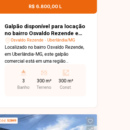
moradores. Esta é uma excelente
R$ 6.800,00 L
oportunidade para quem busca um
apartamento amplo, funcional e muito
bem localizado no bairro Alto
Galpão disponível para locação
Umuarama. Agende uma visita e venha
no bairro Osvaldo Rezende em
conhecer todos os detalhes deste
Uberlândia-MG
Osvaldo Rezende - Uberlândia/MG
imóvel.
Localizado no bairro Osvaldo Rezende,
em Uberlândia-MG, este galpão
comercial está em uma região
estratégica, com fácil acesso às
principais vias da cidade e excelente
3
300 m²
300 m²
logística para empresas dos mais
Banho
Terreno
Const.
diversos segmentos. A localização
oferece praticidade, além da
proximidade com comércios, serviços
e importantes corredores de circulação.
O imóvel possui aproximadamente 300
Cód.
52849
m² de área construída, pé-direito de 06