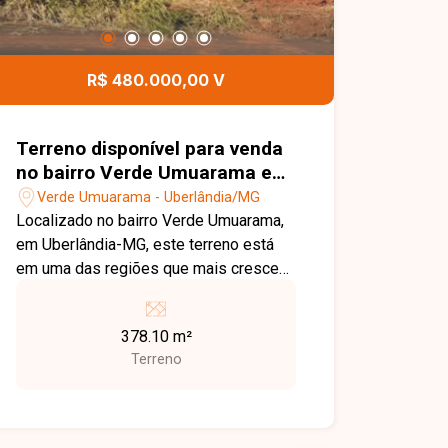
R$ 480.000,00 V
Terreno disponível para venda
no bairro Verde Umuarama em
Uberlândia-MG
Verde Umuarama - Uberlândia/MG
Localizado no bairro Verde Umuarama,
em Uberlândia-MG, este terreno está
em uma das regiões que mais crescem
e se valorizam na cidade. O bairro é
planejado, conta com infraestrutura
378.10 m²
completa, ruas amplas, fácil acesso às
Terreno
principais vias e está próximo a
comércios, escolas, universidades,
hospitais e diversos serviços,
oferecendo praticidade e excelente