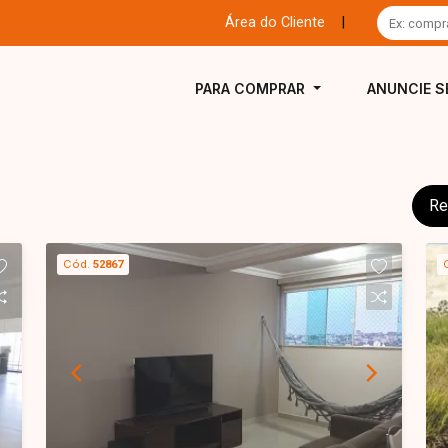
Área do Cliente
|
PARA COMPRAR
ANUNCIE S
Re
Cód.
52867