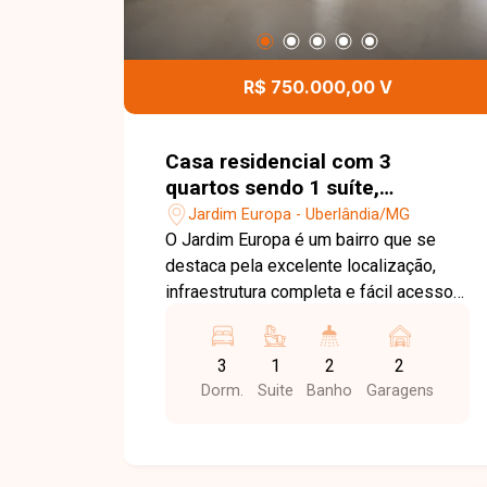
R$ 750.000,00 V
Casa residencial com 3
quartos sendo 1 suíte,
disponível para venda no bairro
Jardim Europa - Uberlândia/MG
Jardim Europa em Uberlândia-
O Jardim Europa é um bairro que se
MG
destaca pela excelente localização,
infraestrutura completa e fácil acesso
às principais vias de Uberlândia. A
região oferece supermercados,
3
1
2
2
escolas, farmácias, comércios e
Dorm.
Suite
Banho
Garagens
serviços variados, proporcionando
praticidade, tranquilidade e qualidade
de vida para toda a família. Casa
totalmente reformada, com 250 m² de