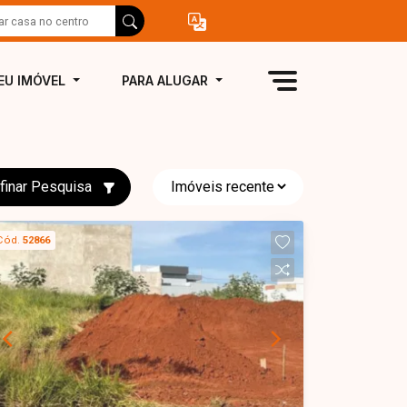
EU IMÓVEL
PARA ALUGAR
finar Pesquisa
Cód.
52866