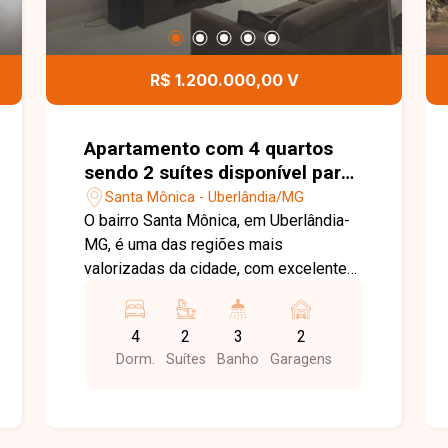
R$ 1.200.000,00 V
Apartamento com 4 quartos
sendo 2 suítes disponível para
venda no bairro Santa Mônica
Santa Mônica - Uberlândia/MG
em Uberlândia-MG
O bairro Santa Mônica, em Uberlândia-
MG, é uma das regiões mais
valorizadas da cidade, com excelente
infraestrutura e fácil acesso às
principais avenidas. O bairro oferece
4
2
3
2
universidades, supermercados,
Dorm.
Suítes
Banho
Garagens
escolas, farmácias, restaurantes e
diversos serviços, proporcionando
praticidade, conforto e qualidade de
vida. Cobertura com aproximadamente