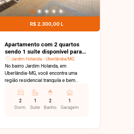
R$ 2.300,00 L
Apartamento com 2 quartos
sendo 1 suíte disponível para
locação no bairro Jardim
Jardim Holanda - Uberlândia/MG
Holanda em Uberlândia-MG
No bairro Jardim Holanda, em
Uberlândia-MG, você encontra uma
região residencial tranquila e bem
estruturada, com fácil acesso às
principais vias da cidade e proximidade
2
1
2
1
com supermercados, escolas,
Dorm.
Suite
Banho
Garagem
farmácias e diversos comércios,
proporcionando praticidade e qualidade
de vida. Apartamento disponível para
locação com aproximadamente 75 m²