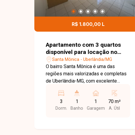
R$ 1.800,00 L
Apartamento com 3 quartos
disponível para locação no
bairro Santa Mônica em
Santa Mônica - Uberlândia/MG
Uberlândia-MG
O bairro Santa Mônica é uma das
regiões mais valorizadas e completas
de Uberlândia-MG, com excelente
infraestrutura e fácil acesso a
comércios, supermercados, escolas,
3
1
1
70 m²
universidades, serviços e principais
Dorm.
Banho
Garagem
A. Útil
vias da cidade, oferecendo praticidade
e qualidade de vida para seus
moradores. Apartamento com 70 m²,
possui sala ampla, 03 quartos sendo 01