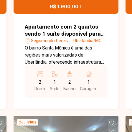
excelente oportunidade para quem
R$ 1.900,00 L
busca um apartamento bem localizado,
com condomínio completo e ótimo
custo-benefício. Entre em contato e
Apartamento com 2 quartos
agende sua visita!
sendo 1 suíte disponível para
locação no bairro Santa
Segismundo Pereira - Uberlândia/MG
Mônica em Uberlândia-MG
O bairro Santa Mônica é uma das
regiões mais valorizadas de
Uberlândia, oferecendo infraestrutura
completa, fácil acesso às principais
avenidas da cidade e proximidade com
2
1
2
1
supermercados, universidades,
Dorm.
Suite
Banho
Garagem
escolas, farmácias, restaurantes,
academias e diversos serviços. Uma
excelente opção para quem busca
conforto, praticidade e qualidade de
vida. Sala para 2 ambientes integrada à
Cód.
53032
cozinha com armários embutidos, 2