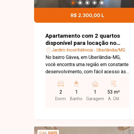
e agende sua visita para conhecer essa
oportunidade.
R$ 2.300,00 L
Apartamento com 2 quartos
disponível para locação no
bairro Jardim Inconfidência em
Jardim Inconfidência - Uberlândia/MG
Uberlândia-MG
No bairro Gávea, em Uberlândia-MG,
você encontra uma região em constante
desenvolvimento, com fácil acesso às
principais vias da cidade e proximidade
com supermercados, escolas,
2
1
1
53 m²
farmácias e diversos comércios,
Dorm.
Banho
Garagem
A. Útil
proporcionando praticidade e qualidade
de vida. Apartamento disponível para
locação com aproximadamente 54 m²
de área privativa. O imóvel conta com
sala, cozinha com armários planejados,
Cód.
53073