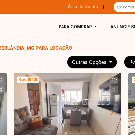
Área do Cliente
|
PARA COMPRAR
ANUNCIE S
BERLÂNDIA, MG PARA LOCAÇÃO
Outras Opções
Re
Cód.
53105