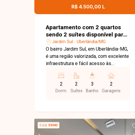
equipe está pronta para apresentar
R$ 4.500,00 L
todos os detalhes deste imóvel e
ajudar você a encontrar o imóvel ideal
para morar com conforto e tranquilidade
Apartamento com 2 quartos
sendo 2 suítes disponível para
locação no bairro Jardim Sul
Jardim Sul - Uberlândia/MG
em Uberlândia-MG
O bairro Jardim Sul, em Uberlândia-MG,
é uma região valorizada, com excelente
infraestrutura e fácil acesso às
principais vias da cidade. Próximo a
supermercados, escolas, restaurantes,
2
2
3
2
farmácias e diversos serviços, oferece
Dorm.
Suítes
Banho
Garagens
praticidade, conforto e qualidade de
vida. Apartamento disponível para
locação com aproximadamente 86m²
de área privativa, composto por sala de
estar com painel para TV, sala de jantar,
Cód.
53042
02 suítes com armários planejados,