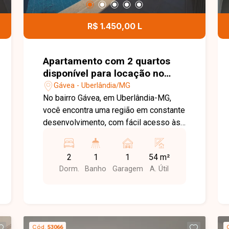
parte. Entre em contato para mais
informações e agende uma visita para
R$ 1.450,00 L
conhecer este imóvel.
Apartamento com 2 quartos
disponível para locação no
bairro Gávea em Uberlândia-
Gávea - Uberlândia/MG
MG
No bairro Gávea, em Uberlândia-MG,
você encontra uma região em constante
desenvolvimento, com fácil acesso às
principais vias da cidade e proximidade
com supermercados, escolas,
2
1
1
54 m²
farmácias e diversos comércios,
Dorm.
Banho
Garagem
A. Útil
proporcionando praticidade e qualidade
de vida. Apartamento disponível para
locação com aproximadamente 54 m²
de área privativa. O imóvel conta com
sala, cozinha com armários planejados,
Cód.
53066