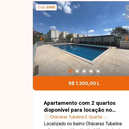
com armários, banheiro social, cozinha
Cód.
53092
com armários, área de serviço e 01
vaga de garagem coberta. Uma
excelente oportunidade para quem
busca conforto, praticidade e uma
localização privilegiada. Agende sua
visita e venha conhecer este imóvel!
R$ 1.300,00 L
Apartamento com 2 quartos
disponível para locação no
bairro Chácaras Tubalina E
Chácaras Tubalina E Quartel -
Quartel em Uberlândia-MG
Uberlândia/MG
Localizado no bairro Chácaras Tubalina