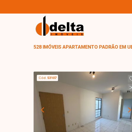
528 IMÓVEIS APARTAMENTO PADRÃO EM U
Cód.
53107