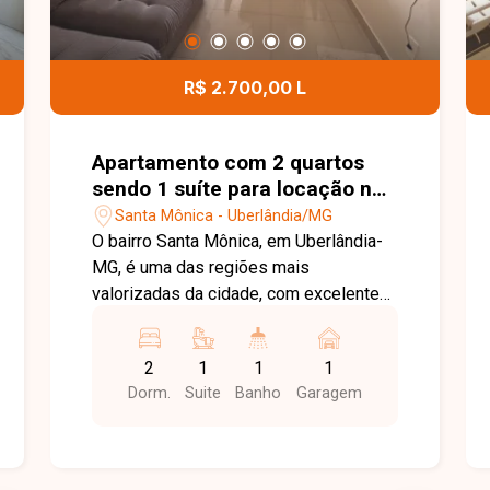
R$ 2.700,00 L
Apartamento com 2 quartos
sendo 1 suíte para locação no
bairro Santa Mônica em
Santa Mônica - Uberlândia/MG
Uberlândia-MG
O bairro Santa Mônica, em Uberlândia-
MG, é uma das regiões mais
valorizadas da cidade, com excelente
infraestrutura e localização privilegiada,
especialmente por sua proximidade à
2
1
1
1
Universidade Federal de Uberlândia
Dorm.
Suite
Banho
Garagem
(UFU). A região conta com ampla oferta
de supermercados, restaurantes,
farmácias, bancos, escolas e diversos
serviços, sendo uma excelente opção