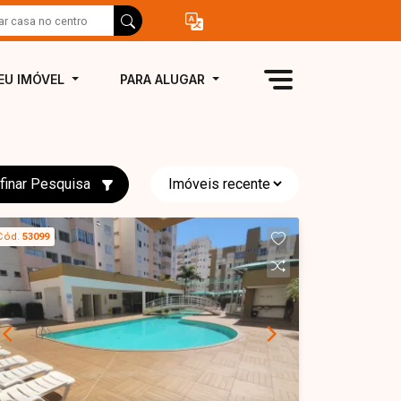
EU IMÓVEL
PARA ALUGAR
finar Pesquisa
Cód.
53099