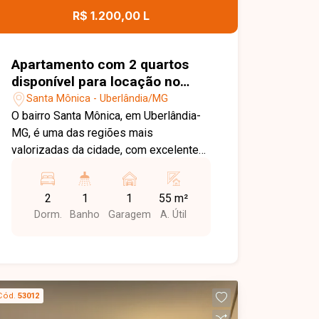
contato com a Delta Imóveis e agende
R$ 1.200,00 L
sua visita. Nossa equipe está pronta
para apresentar todos os detalhes
deste imóvel e ajudar você a encontrar
Apartamento com 2 quartos
o imóvel ideal para morar com conforto
disponível para locação no
e tranquilidade.
bairro Santa Mônica em
Santa Mônica - Uberlândia/MG
Uberlândia-MG
O bairro Santa Mônica, em Uberlândia-
MG, é uma das regiões mais
valorizadas da cidade, com excelente
infraestrutura e fácil acesso às
principais avenidas. Próximo à UFU,
2
1
1
55 m²
supermercados, escolas, farmácias,
Dorm.
Banho
Garagem
A. Útil
restaurantes e diversos comércios,
oferece praticidade, conforto e
qualidade de vida. Apartamento
disponível para locação com
aproximadamente 55m² de área
Cód.
53012
privativa, composto por sala de TV, 02