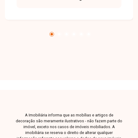
além de banheiro social com planejados,
oferecendo ambientes modernos, funcionais e
bem distribuídos. Dispõe ainda de cozinha com
armários planejados, área de serviço e 1 vaga
de garagem. O condomínio oferece piscina,
espaço gourmet, playground e 2 elevadores,
garantindo mais conforto, lazer e comodidade
aos moradores. Uma excelente oportunidade
para quem busca praticidade e qualidade de
vida. Entre em contato com a equipe da Delta
Imóveis e agende sua visita para conhecer essa
oportunidade.
A Imobiliária informa que as mobílias e artigos de
decoração são meramente ilustrativos - não fazem parte do
imóvel, exceto nos casos de imóveis mobiliados. A
imobiliária se reserva o direito de alterar qualquer