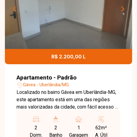
R$ 2.200,00 L
Apartamento - Padrão
Gávea - Uberlândia/MG
Localizado no bairro Gávea em Uberlândia-MG,
este apartamento está em uma das regiões
mais valorizadas da cidade, com fácil acesso a
comércios, serviços e principais vias,
proporcionando praticidade e qualidade de vida.
2
2
1
62m²
O imóvel conta com sala ampla com móveis
Dorm.
Banho
Garagem
A. Útil
planejados, 2 quartos, sendo 1 suíte com closet,