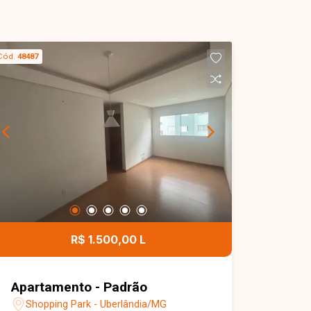
Cód.
48487
R$ 1.500,00 L
Apartamento - Padrão
Shopping Park - Uberlândia/MG