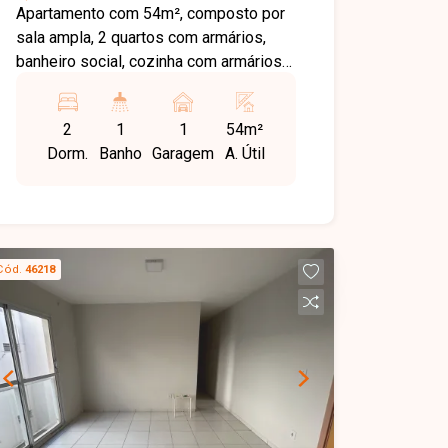
Apartamento com 54m², composto por
sala ampla, 2 quartos com armários,
banheiro social, cozinha com armários e
cooktop, área de serviço e 1 vaga de
garagem descoberta. O condomínio
2
1
1
54m²
oferece portaria 24 horas, elevador,
Dorm.
Banho
Garagem
A. Útil
salão de festas e piscina,
proporcionando conforto e segurança
aos moradores.
Cód.
46218