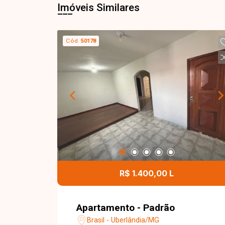
Imóveis Similares
Cód.
50178
R$ 1.400,00 L
Apartamento - Padrão
Brasil - Uberlândia/MG