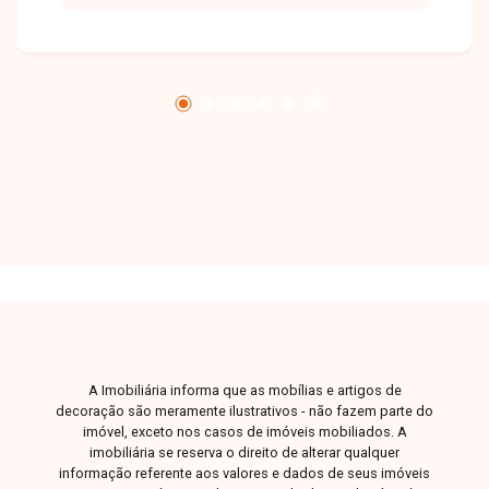
funcionalidade. Dispõe ainda de 1 vaga de
garagem, garantindo mais comodidade e
segurança. Entre em contato com a equipe da
Delta Imóveis e agende sua visita para
conhecer essa oportunidade.
A Imobiliária informa que as mobílias e artigos de
decoração são meramente ilustrativos - não fazem parte do
imóvel, exceto nos casos de imóveis mobiliados. A
imobiliária se reserva o direito de alterar qualquer
informação referente aos valores e dados de seus imóveis