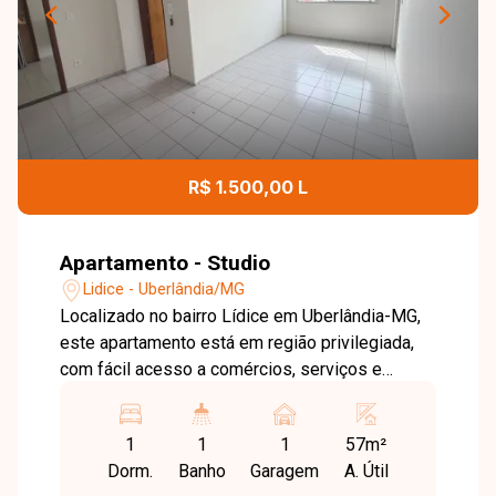
R$ 1.500,00 L
Apartamento - Studio
Lidice - Uberlândia/MG
Localizado no bairro Lídice em Uberlândia-MG,
este apartamento está em região privilegiada,
com fácil acesso a comércios, serviços e
principais vias da cidade, proporcionando
praticidade no dia a dia. O imóvel conta com sala
1
1
1
57m²
ampla, 1 quarto com armário, banheiro social e
Dorm.
Banho
Garagem
A. Útil
cozinha com armários, oferecendo conforto e