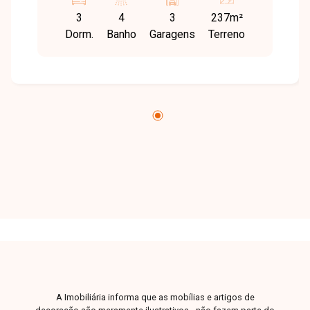
de serviço, acesso da cozinha para a varanda
3
4
3
237m²
gourmet, varanda multiuso, piscina privativa,
Dorm.
Banho
Garagens
Terreno
closet, lavabo, salão de festas, bicicletário e 3
vagas de garagem. Oportunidade fantástica de
morar em uma das melhores regiões da cidade
e viver em uma cobertura de altíssimo padrão,
sofisticação e segurança. Nossa equipe está
pronta para tirar suas dúvidas e te acompanhar
em cada etapa do processo. Fale conosco pelo
telefone ou WhatsApp: (34) 3230-9900, ou, se
preferir, venha até uma de nossas unidades e
converse pessoalmente com um dos nossos
consultores. Estamos aqui para te ajudar a
encontrar o imóvel ideal!
A Imobiliária informa que as mobílias e artigos de