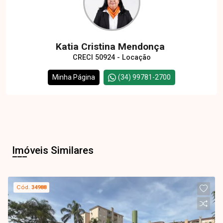
Katia Cristina Mendonça
CRECI 50924 - Locação
Minha Página
(34) 99781-2700
Imóveis Similares
Cód.
34988