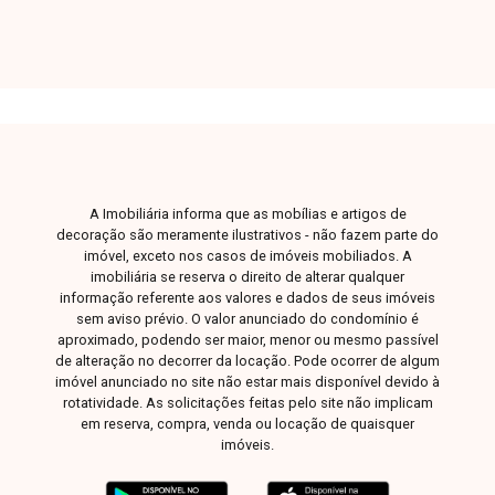
localização estratégica. Dispõe ainda de 1 vaga
exclusiva de estacionamento, oferecendo
praticidade e comodidade. É uma excelente
opção para escritórios, clínicas, coworkings ou
qualquer atividade comercial que necessite de
um ambiente amplo, funcional e em uma
localização privilegiada.
A Imobiliária informa que as mobílias e artigos de
decoração são meramente ilustrativos - não fazem parte do
imóvel, exceto nos casos de imóveis mobiliados. A
imobiliária se reserva o direito de alterar qualquer
informação referente aos valores e dados de seus imóveis
sem aviso prévio. O valor anunciado do condomínio é
aproximado, podendo ser maior, menor ou mesmo passível
de alteração no decorrer da locação. Pode ocorrer de algum
imóvel anunciado no site não estar mais disponível devido à
rotatividade. As solicitações feitas pelo site não implicam
em reserva, compra, venda ou locação de quaisquer
imóveis.