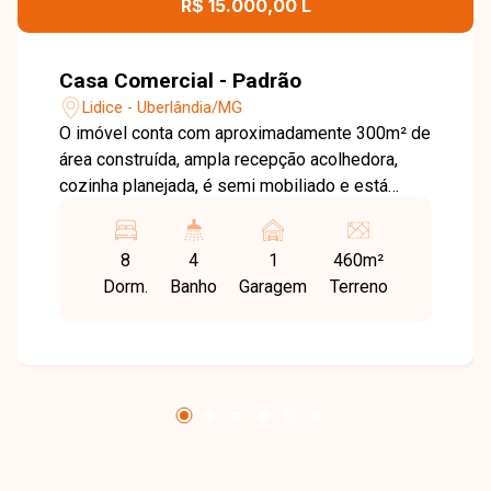
R$ 15.000,00 L
Casa Comercial - Padrão
Lidice - Uberlândia/MG
O imóvel conta com aproximadamente 300m² de
área construída, ampla recepção acolhedora,
cozinha planejada, é semi mobiliado e está
pronto para uso. Possui 8 salas versáteis,
ideais para escritórios ou consultórios, depósito
8
4
1
460m²
funcional e 4 banheiros, proporcionando uma
Dorm.
Banho
Garagem
Terreno
estrutura completa para diferentes segmentos
de atuação. Localizada no bairro Lídice, uma das
regiões mais valorizadas de Uberlândia, esta
casa comercial oferece excelente visibilidade,
fácil acesso e proximidade com importantes
vias, além de uma ampla variedade de
comércios, serviços e conveniências, sendo
ideal para empresas que buscam uma