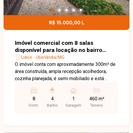
uma visita para conhecer este excelente imóvel.
R$ 15.000,00 L
Imóvel comercial com 8 salas
disponível para locação no bairro
Lidice em Uberlândia-MG
Lidice - Uberlândia/MG
O imóvel conta com aproximadamente 300m² de
área construída, ampla recepção acolhedora,
cozinha planejada, é semi mobiliado e está
pronto para uso. Possui 8 salas versáteis, ideais
para escritórios ou consultórios, depósito
8
4
1
460 m²
funcional e 4 banheiros, proporcionando uma
Dorm.
Banho
Garagem
Terreno
estrutura completa para diferentes segmentos
de atuação. Localizada no bairro Lídice, uma das
regiões mais valorizadas de Uberlândia, esta
casa comercial oferece excelente visibilidade,