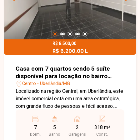
praticidade, economia e localização privilegiada.
Agende sua visita e venha conhecer!
R$ 8.500,00
R$ 6.200,00 L
Casa com 7 quartos sendo 5 suíte
disponível para locação no bairro
Centro em Uberlândia-MG
Centro - Uberlândia/MG
Localizado na região Central, em Uberlândia, este
imóvel comercial está em uma área estratégica,
com grande fluxo de pessoas e fácil acesso,
ideal para empresas, clínicas e escritórios que
buscam visibilidade e praticidade. O imóvel, em
7
5
2
318 m²
estilo sobrado comercial, conta com recepção, 3
Dorm.
Banho
Garagens
Const.
salas no pavimento térreo (podendo ser