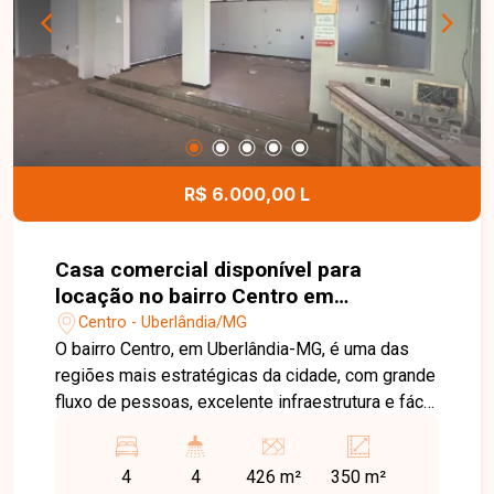
R$ 6.000,00 L
Casa comercial disponível para
locação no bairro Centro em
Uberlândia-MG
Centro - Uberlândia/MG
O bairro Centro, em Uberlândia-MG, é uma das
regiões mais estratégicas da cidade, com grande
fluxo de pessoas, excelente infraestrutura e fácil
acesso às principais avenidas. Próximo a
bancos, comércios, restaurantes, órgãos públicos
4
4
426 m²
350 m²
e diversos serviços, é uma localização ideal para