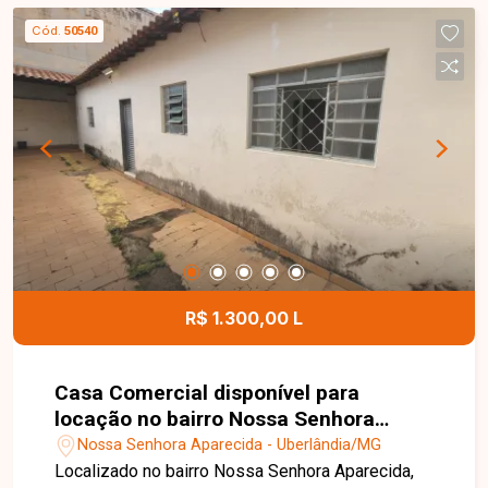
Com recuo na frente, banheiros com
Cód.
50540
acessibilidade e varanda.
R$ 1.300,00 L
Casa Comercial disponível para
locação no bairro Nossa Senhora
Aparecida em Uberlândia-MG
Nossa Senhora Aparecida - Uberlândia/MG
Localizado no bairro Nossa Senhora Aparecida,