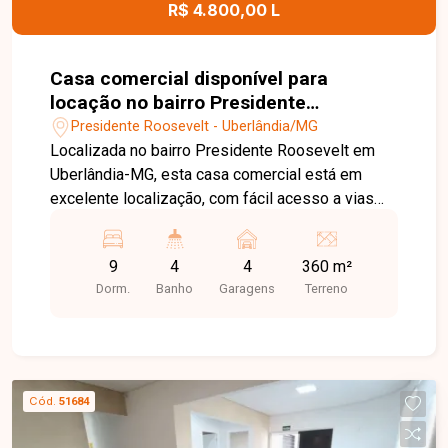
R$ 4.800,00 L
Casa comercial disponível para
locação no bairro Presidente
Roosevelt em Uberlândia-MG
Presidente Roosevelt - Uberlândia/MG
Localizada no bairro Presidente Roosevelt em
Uberlândia-MG, esta casa comercial está em
excelente localização, com fácil acesso a vias
principais, comércios e serviços, ideal para
clínicas, escritórios e diversos segmentos
9
4
4
360 m²
profissionais. O imóvel conta com recepção,
Dorm.
Banho
Garagens
Terreno
copa, 9 salas climatizadas e 4 banheiros,
oferecendo excelente estrutura e funcionalidade
para o seu negócio. Dispõe ainda de
estacionamento para 4 veículos, proporcionando
mais comodidade para clientes e colaboradores.
Cód.
51684
Entre em contato com a equipe da Delta Imóveis
e agende sua visita para conhecer essa