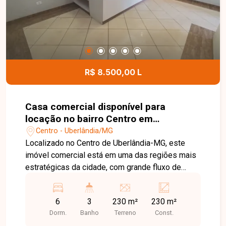
atividades comerciais. Uma excelente opção para
clínicas, escritórios, escolas, consultórios ou
empresas que buscam um imóvel amplo,
funcional e muito bem localizado. Entre em
contato para mais informações e agende uma
visita para conhecer esta excelente oportunidade
R$ 8.500,00 L
comercial.
Casa comercial disponível para
locação no bairro Centro em
Uberlândia-MG
Centro - Uberlândia/MG
Localizado no Centro de Uberlândia-MG, este
imóvel comercial está em uma das regiões mais
estratégicas da cidade, com grande fluxo de
pessoas e veículos, além de fácil acesso às
principais avenidas. A localização privilegiada
6
3
230 m²
230 m²
oferece excelente visibilidade e proximidade
Dorm.
Banho
Terreno
Const.
com bancos, cartórios, órgãos públicos,