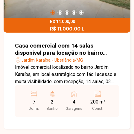
R$ 14.000,00
R$ 11.000,00 L
Casa comercial com 14 salas
disponível para locação no bairro
Jardim Karaíba em Uberlândia-MG.
Jardim Karaíba - Uberlândia/MG
Imóvel comercial localizado no bairro Jardim
Karaíba, em local estratégico com fácil acesso e
muita visibilidade, com recepção, 14 salas, 03
banheiros, cozinha com armário na pia, área de
serviço, estacionamento para 02 carros, jardim
7
2
4
200 m²
lateral, portão eletrônico, fachada em blindex,
Dorm.
Banho
Garagens
Const.
piso em porcelanato, área construída de
aproximadamente 200m². Excelente oportunidade
para quem busca um imóvel pronto para uso, em
localização estratégica e com ótima estrutura. |