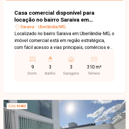
Casa comercial disponível para
locação no bairro Saraiva em
Uberlândia-MG
Saraiva - Uberlândia/MG
Localizado no bairro Saraiva em Uberlândia-MG, o
imóvel comercial está em região estratégica,
com fácil acesso a vias principais, comércios e
serviços, sendo ideal para clínicas, escritórios e
diversos segmentos profissionais. O imóvel
9
3
3
310 m²
conta com estacionamento frontal para 3 carros.
Dorm.
Banho
Garagens
Terreno
No pavimento térreo possui hall de entrada,
recepção, capacidade para 7 salas destinadas a
escritórios ou consultórios, 3 banheiros, copa e
área de serviço. No pavimento superior dispõe
de mais 2 salas amplas, oferecendo excelente
Cód.
51452
estrutura e funcionalidade para o seu negócio.
Entre em contato com a equipe da Delta Imóveis
e agende sua visita para conhecer essa