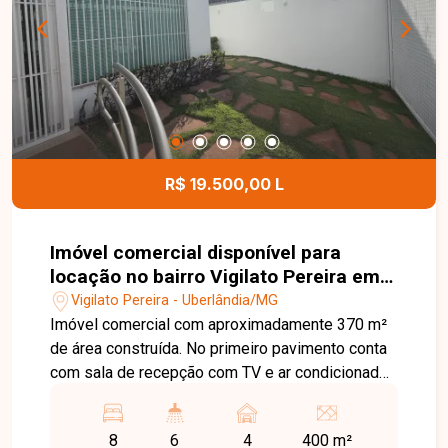
oportunidade.
R$ 19.500,00 L
Imóvel comercial disponível para
locação no bairro Vigilato Pereira em
Uberlândia-MG
Vigilato Pereira - Uberlândia/MG
Imóvel comercial com aproximadamente 370 m²
de área construída. No primeiro pavimento conta
com sala de recepção com TV e ar condicionado,
3 salas com armários sendo 1 com closet e
banheiro, 3 banheiros sendo 2 com
8
6
4
400 m²
acessibilidade, 2 lavabos, copa, área de serviço e