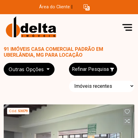
Área do Cliente
|
91 IMÓVEIS CASA COMERCIAL PADRÃO EM
UBERLÂNDIA, MG PARA LOCAÇÃO
Outras Opções
Refinar Pesquisa
Cód.
53079