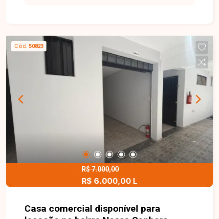
utilizadas como escritório ou consultório),
banheiro com acessibilidade, copa/cozinha e
área de serviço com banheiro. No pavimento
superior, dispõe de 4 salas adicionais para
Cód.
50823
escritório ou consultório e 2 banheiros, além de
elevador plataforma que garante acessibilidade
entre os andares. Uma excelente oportunidade
para instalar seu negócio em um espaço
funcional, bem localizado e com habite-se. Entre
em contato e agende sua visita!
R$ 7.000,00
R$ 6.000,00 L
Casa comercial disponível para