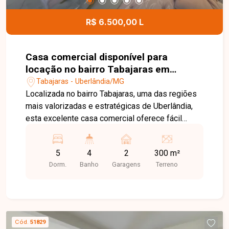
R$ 6.500,00 L
Casa comercial disponível para
locação no bairro Tabajaras em
Uberlândia-MG
Tabajaras - Uberlândia/MG
Localizada no bairro Tabajaras, uma das regiões
mais valorizadas e estratégicas de Uberlândia,
esta excelente casa comercial oferece fácil
acesso ao centro da cidade e às principais vias
urbanas. Cercada por uma infraestrutura completa
5
4
2
300 m²
de comércios, serviços e conveniências, é uma
Dorm.
Banho
Garagens
Terreno
ótima opção para empresas, clínicas, escritórios
e profissionais que buscam praticidade,
visibilidade e uma localização privilegiada. O
imóvel conta com ambientes amplos, modernos
e totalmente climatizados. Dispõe de sala em
Cód.
51829
dois ambientes com teto rebaixado em gesso, 4