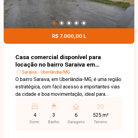
R$ 7.000,00 L
Casa comercial disponível para
locação no bairro Saraiva em
Uberlândia-MG
Saraiva - Uberlândia/MG
O bairro Saraiva, em Uberlândia-MG, é uma região
estratégica, com fácil acesso a importantes vias
da cidade e boa movimentação, ideal para
atividades comerciais. Casa comercial térrea com
aproximadamente 200 m² de área construída,
4
3
6
525 m²
composta por ampla recepção com banheiro com
Dorm.
Banho
Garagens
Terreno
acessibilidade, área livre com banheiro podendo
ser dividida em até 2 escritórios, 1 sala