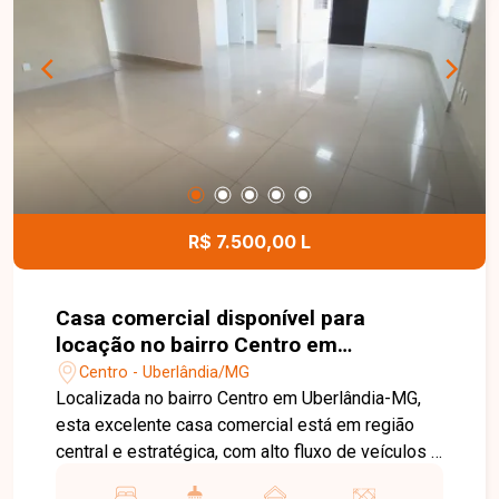
oportunidade.
R$ 7.500,00 L
Casa comercial disponível para
locação no bairro Centro em
Uberlândia-MG
Centro - Uberlândia/MG
Localizada no bairro Centro em Uberlândia-MG,
esta excelente casa comercial está em região
central e estratégica, com alto fluxo de veículos e
pedestres, ideal para diversos segmentos