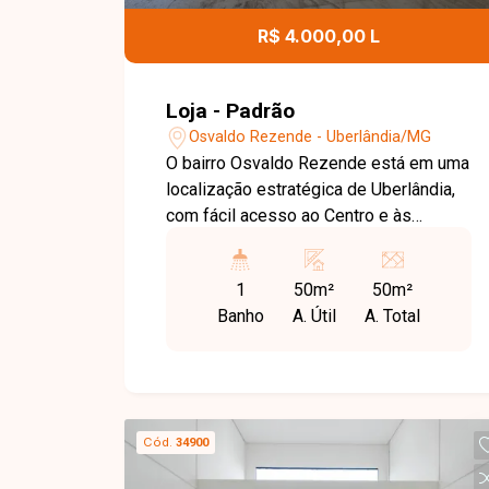
R$ 4.000,00 L
Loja - Padrão
Osvaldo Rezende - Uberlândia/MG
O bairro Osvaldo Rezende está em uma
localização estratégica de Uberlândia,
com fácil acesso ao Centro e às
principais avenidas da cidade. A região
possui grande fluxo de pessoas e
1
50m²
50m²
veículos, além de ampla variedade de
Banho
A. Útil
A. Total
comércios, serviços e transporte
público, sendo uma excelente opção
para instalação do seu negócio. Loja
comercial com aproximadamente 50 m²,
composta por amplo espaço interno e 1
Cód.
34900
banheiro, ideal para diversos
segmentos comerciais. Localizada na