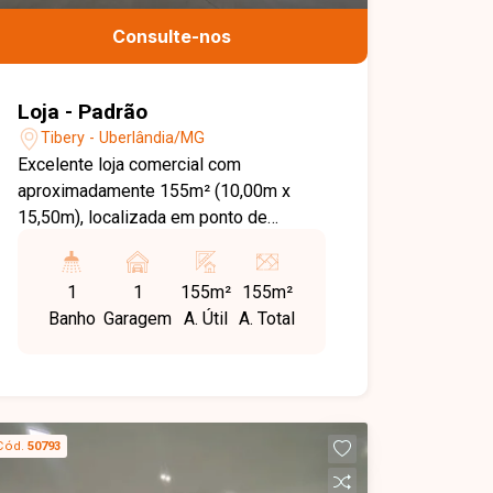
Consulte-nos
Loja - Padrão
Tibery - Uberlândia/MG
Excelente loja comercial com
aproximadamente 155m² (10,00m x
15,50m), localizada em ponto de
destaque com fachada voltada para a
Av. Rondon Pacheco. O imóvel conta
1
1
155m²
155m²
com pé-direito alto de 7 metros,
Banho
Garagem
A. Útil
A. Total
possibilitando a instalação de
mezanino com capacidade de
300kg/m² em toda a extensão da loja.
Possui portas de vidro temperado,
portas de aço automatizadas com
Cód.
50793
controle, banheiros com acessibilidade,
instalação para copinha,