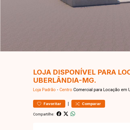
LOJA DISPONÍVEL PARA L
UBERLÂNDIA-MG.
Loja
Padrão
-
Centro
Comercial para Locação em U
|
Favoritar
Comparar
Compartilhe: