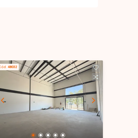
Cód.
48032