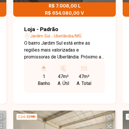
R$ 7.008,00 L
R$ 654.080,00 V
Loja - Padrão
Jardim Sul - Uberlândia/MG
O bairro Jardim Sul está entre as
regiões mais valorizadas e
promissoras de Uberlândia. Próximo ao
Uberlândia Shopping, ao Parque Una e à
Avenida Landscape, o imóvel oferece
1
47m²
47m²
localização estratégica, excelente
Banho
A. Útil
A. Total
visibilidade e fácil acesso, sendo ideal
para empresas que desejam se
estabelecer em uma área de grande
crescimento e valorização. Loja
comercial nova, de primeira locação,
Cód.
52985
com área total construída de
aproximadamente 46,72 m², distribuída