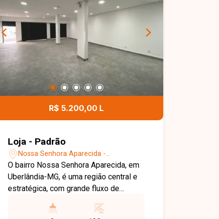
estacionamento e medidores de água e
energia individualizados, garantindo
praticidade e funcionalidade.
R$ 5.200,00 L
Loja - Padrão
Nossa Senhora Aparecida -
Uberlândia/MG
O bairro Nossa Senhora Aparecida, em
Uberlândia-MG, é uma região central e
estratégica, com grande fluxo de
veículos e pedestres, oferecendo
excelente visibilidade para atividades