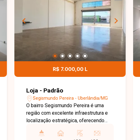
em 32,36 m² de térreo e 14,36 m² de
mezanino. O imóvel conta com banheiro
com acessibilidade, balcão com pia,
acabamento em porcelanato,
esquadrias em alumínio preto e
moderna fachada em blindex,
proporcionando um ambiente
sofisticado, funcional e preparado para
diversos segmentos comerciais. Uma
R$ 7.000,00 L
excelente oportunidade para quem
busca investir ou instalar seu negócio
em uma das melhores regiões da Zona
Loja - Padrão
Sul de Uberlândia. Entre em contato
Segismundo Pereira - Uberlândia/MG
para mais informações e agende uma
O bairro Segismundo Pereira é uma
visita para conhecer este imóvel.
região com excelente infraestrutura e
localização estratégica, oferecendo
fácil acesso às principais avenidas de
Uberlândia. Com grande fluxo de