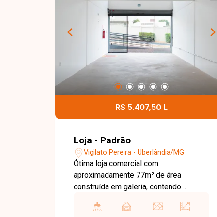
Avenida João Pessoa, em ponto de
grande visibilidade e próxima ao
Terminal Central, proporcionando
excelente fluxo de clientes e fácil
acesso. Entre em contato com a Delta
Imóveis e agende uma visita. Nossa
equipe está pronta para apresentar
todos os detalhes deste imóvel e
ajudar você a encontrar o espaço ideal
R$ 5.407,50 L
para o seu negócio.
Loja - Padrão
Vigilato Pereira - Uberlândia/MG
Ótima loja comercial com
aproximadamente 77m² de área
construída em galeria, contendo
banheiro, copa e estacionamento
rotativo, proporcionando praticidade e