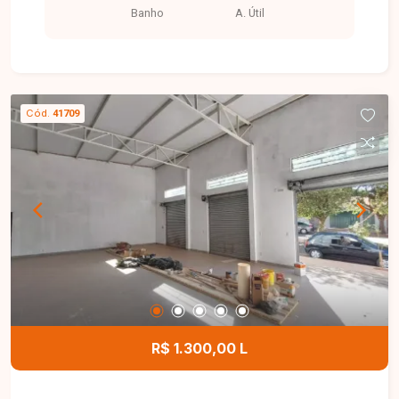
Banho
A. Útil
Cód.
41709
R$ 1.300,00 L