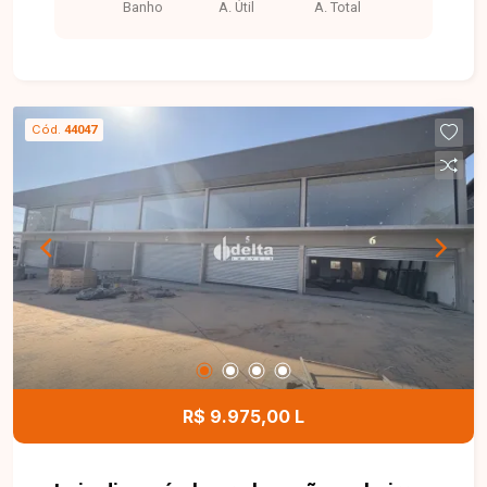
Banho
A. Útil
A. Total
Cód.
44047
R$ 9.975,00 L