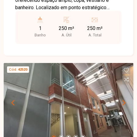
oferecendo espaço amplo, copa, vestiário e
banheiro. Localizado em ponto estratégico
próximo ao Parque Sabiá, Pátio Sabiá e
Prefeitura, ideal para academia, fábrica ou outros
1
250 m²
250 m²
tipos de negócio que necessitem de área ampla
Banho
A. Útil
A. Total
e funcional.
Cód.
42520