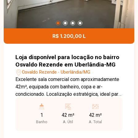
R$ 1.200,00 L
Loja disponível para locação no bairro
Osvaldo Rezende em Uberlândia-MG
Osvaldo Rezende - Uberlândia/MG
Excelente sala comercial com aproximadamente
42m², equipada com banheiro, copa e ar-
condicionado. Localização estratégica, ideal para
seu negócio.
1
42 m²
42 m²
Banho
A. Útil
A. Total