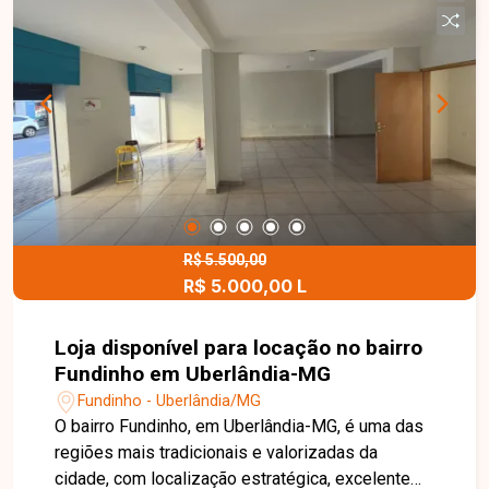
mezanino, que pode ser utilizado como área
administrativa, estoque ou apoio operacional.
Uma excelente oportunidade para quem deseja
instalar sua empresa em um ponto central e
valorizado da cidade. Entre em contato para mais
informações e agende uma visita para conhecer
este imóvel no Centro.
R$ 5.500,00
R$ 5.000,00 L
Loja disponível para locação no bairro
Fundinho em Uberlândia-MG
Fundinho - Uberlândia/MG
O bairro Fundinho, em Uberlândia-MG, é uma das
regiões mais tradicionais e valorizadas da
cidade, com localização estratégica, excelente