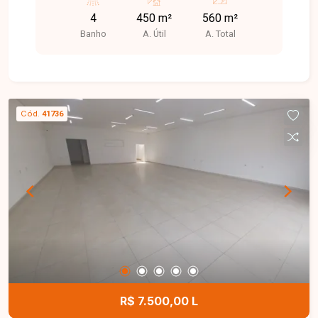
livre e 4 banheiros. Conta também com frente
4
450 m²
560 m²
recuada para estacionamento. Possui habite-se.
Banho
A. Útil
A. Total
Cód.
41736
R$ 7.500,00 L