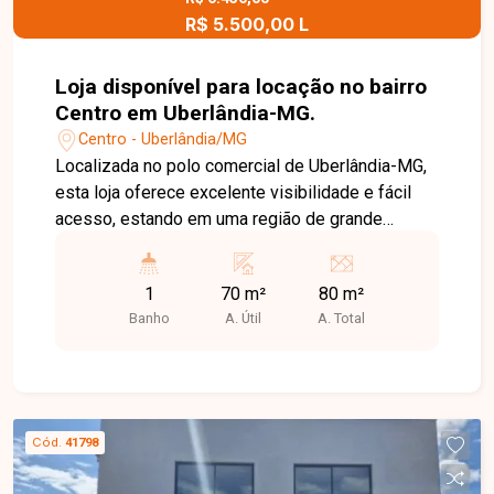
R$ 5.500,00 L
Loja disponível para locação no bairro
Centro em Uberlândia-MG.
Centro - Uberlândia/MG
Localizada no polo comercial de Uberlândia-MG,
esta loja oferece excelente visibilidade e fácil
acesso, estando em uma região de grande
circulação de pessoas e veículos. Cercada por
diversos estabelecimentos comerciais e
1
70 m²
80 m²
serviços, é uma excelente opção para empresas
Banho
A. Útil
A. Total
que buscam fortalecer sua presença em um
ponto estratégico da cidade. O imóvel com
aproximadamente 80m² com um amplo espaço
interno, proporcionando versatilidade para
diferentes tipos de atividades comerciais. Conta
Cód.
41798
ainda com copa e banheiro, oferecendo
praticidade e funcionalidade tanto para o