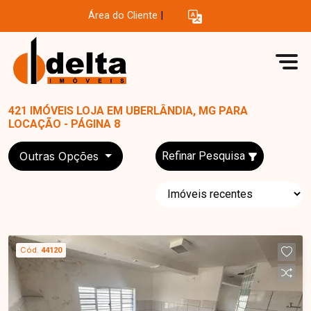
Área do Cliente
|
421 IMÓVEIS LOJA EM UBERLÂNDIA, MG PARA
LOCAÇÃO - PÁGINA 8
Outras Opções
Refinar Pesquisa
Cód.
44120