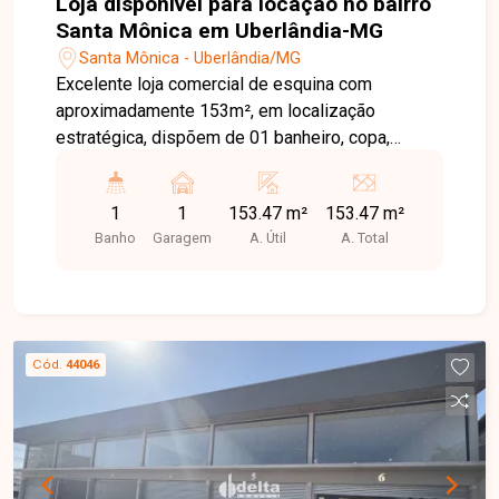
Loja disponível para locação no bairro
Santa Mônica em Uberlândia-MG
Santa Mônica - Uberlândia/MG
Excelente loja comercial de esquina com
aproximadamente 153m², em localização
estratégica, dispõem de 01 banheiro, copa,
estacionamento frontal, acessibilidade.
1
1
153.47 m²
153.47 m²
Banho
Garagem
A. Útil
A. Total
Cód.
44046