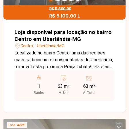
R$ 5.500,00
R$ 5.100,00 L
Loja disponível para locação no bairro
Centro em Uberlândia-MG
Centro - Uberlândia/MG
Localizado no bairro Centro, uma das regiões
mais tradicionais e movimentadas de Uberlândia,
o imóvel está próximo à Praça Tubal Vilela e ao
SuperMaxi, em uma área de grande fluxo de
pessoas e veículos. A localização estratégica
1
63 m²
63 m²
oferece fácil acesso a comércios, bancos,
Banho
A. Útil
A. Total
serviços e transporte público, sendo ideal para
quem busca visibilidade e praticidade para seu
negócio. O imóvel comercial conta com
aproximadamente 63m² de vão livre,
proporcionando versatilidade para diferentes
Cód.
42221
tipos de atividade, além de banheiro social e