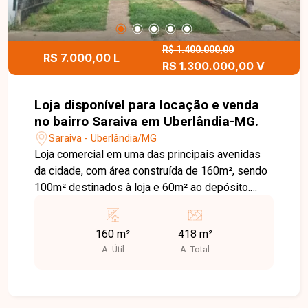
Zona Sul ou Zona Leste: Av. João Naves de Ávila,
257 - Centro Rua Rafael Marino Neto, 135 -
Jardim Karaíba Av. Dr. Laerte Vieira Gonçalves,
607 - Santa Mônica
R$ 1.400.000,00
R$ 7.000,00 L
R$ 1.300.000,00 V
Loja disponível para locação e venda
no bairro Saraiva em Uberlândia-MG.
Saraiva - Uberlândia/MG
Loja comercial em uma das principais avenidas
da cidade, com área construída de 160m², sendo
100m² destinados à loja e 60m² ao depósito.
Conta com espaço nos fundos para
estacionamento ou Drive-Thru e estacionamento
160 m²
418 m²
frontal, oferecendo excelente visibilidade e
A. Útil
A. Total
praticidade para o seu negócio.