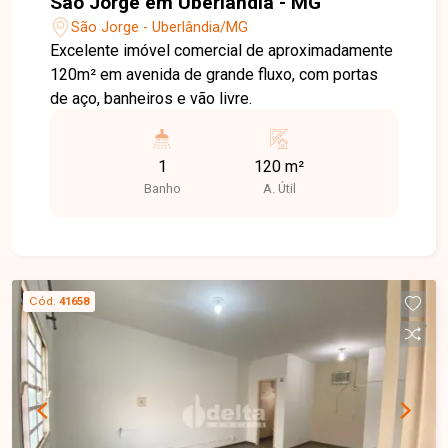
São Jorge em Uberlândia - MG
São Jorge - Uberlândia/MG
Excelente imóvel comercial de aproximadamente
120m² em avenida de grande fluxo, com portas
de aço, banheiros e vão livre.
1
120 m²
Banho
A. Útil
Cód.
41658