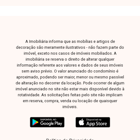
Zona Sul ou Zona Leste: Av. João Naves de Ávila,
257 - Centro Rua Rafael Marino Neto, 135 -
Jardim Karaíba Av. Dr. Laerte Vieira Gonçalves,
607 - Santa Mônica
A Imobiliária informa que as mobílias e artigos de
decoração são meramente ilustrativos - não fazem parte do
imóvel, exceto nos casos de imóveis mobiliados. A
imobiliária se reserva o direito de alterar qualquer
informação referente aos valores e dados de seus imóveis
sem aviso prévio. O valor anunciado do condomínio é
aproximado, podendo ser maior, menor ou mesmo passível
de alteração no decorrer da locação. Pode ocorrer de algum
imóvel anunciado no site não estar mais disponível devido à
rotatividade. As solicitações feitas pelo site não implicam
em reserva, compra, venda ou locação de quaisquer
imóveis.