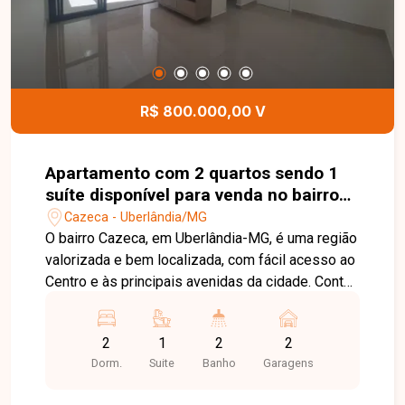
R$ 800.000,00 V
Apartamento com 2 quartos sendo 1
suíte disponível para venda no bairro
Cazeca em Uberlândia-MG
Cazeca - Uberlândia/MG
O bairro Cazeca, em Uberlândia-MG, é uma região
valorizada e bem localizada, com fácil acesso ao
Centro e às principais avenidas da cidade. Conta
com ampla infraestrutura de comércios,
supermercados, escolas, farmácias e diversos
2
1
2
2
serviços, oferecendo praticidade e qualidade de
Dorm.
Suite
Banho
Garagens
vida. Apartamento com excelente acabamento,
moderno e muito bem distribuído. O imóvel