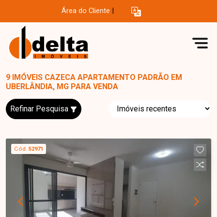
Área do Cliente
|
9 IMÓVEIS CAZECA APARTAMENTO PADRÃO EM
UBERLÂNDIA, MG PARA VENDA
Refinar Pesquisa
Cód.
52971