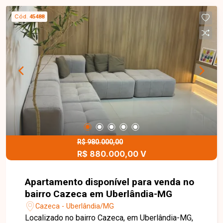
banheiro para funcionário, além de três quartos
Cód.
45488
com armários, sendo um suíte. No segundo
pavimento, conta com sala com armários, uma
suíte máster com armários, banheira de
hidromassagem e sacada, além de terraço com
área gourmet com churrasqueira, quatro sacadas,
banheiro, ducha e vista panorâmica da cidade,
totalizando quatro quartos e duas suítes. Para
mais informações, fale com a Delta e agende sua
visita.
R$ 980.000,00
R$ 880.000,00 V
Apartamento disponível para venda no
bairro Cazeca em Uberlândia-MG
Cazeca - Uberlândia/MG
Localizado no bairro Cazeca, em Uberlândia-MG,