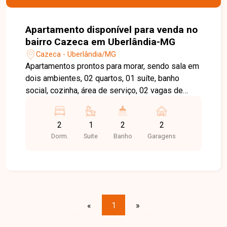
Apartamento disponível para venda no
bairro Cazeca em Uberlândia-MG
Cazeca - Uberlândia/MG
Apartamentos prontos para morar, sendo sala em
dois ambientes, 02 quartos, 01 suíte, banho
social, cozinha, área de serviço, 02 vagas de
garagem, ótimo acabamento. Agende agora
mesmo uma visita e venha conhecer
2
1
2
2
pessoalmente todos os detalhes deste incrível
Dorm.
Suite
Banho
Garagens
imóvel. Estamos à disposição para esclarecer
suas dúvidas e auxiliar em todo o processo.
Entre em contato conosco pelo telefone ou
WhatsApp no número (34) 3230-9900 ou venha
conhecer nosso espaço e conversar
pessoalmente com um consultor que irá te
«
1
»
auxiliar na busca pelo imóvel que você busca.
Temos 3 unidades para te receber, no Centro,