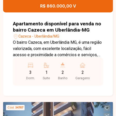
R$ 860.000,00 V
Apartamento disponível para venda no
bairro Cazeca em Uberlândia-MG
Cazeca - Uberlândia/MG
O bairro Cazeca, em Uberlândia MG, é uma região
valorizada, com excelente localização, fácil
acesso e proximidade a comércios e serviços,
proporcionando praticidade e qualidade de vida.
Ótimo apartamento com aproximadamente 96 m²
3
1
2
2
de área privativa, com armários planejados,
Dorm.
Suite
Banho
Garagens
composto por duas salas amplas, lavabo, três
quartos sendo uma suíte, cozinha totalmente
equipada, lavanderia e varanda gourmet,
oferecendo conforto e funcionalidade. Conta
ainda com duas vagas de garagem. O condomínio
Cód.
34707
dispõe de elevador, água e gás inclusos, além de