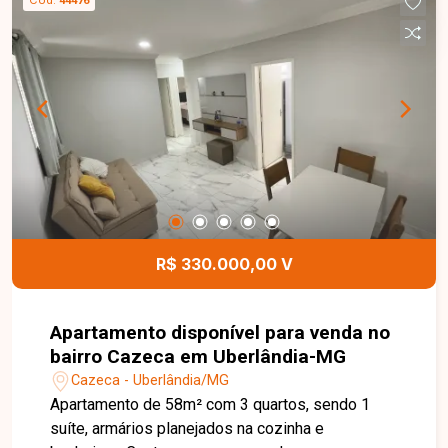
44476
sauna com ducha e lavabos, além de 3 vagas de
garagem com depósito. O condomínio oferece
portaria 24h, salão de festas e 2 elevadores. Uma
excelente oportunidade para quem busca espaço,
conforto e um imóvel diferenciado. Entre em
contato e agende sua visita!
R$ 330.000,00 V
Apartamento disponível para venda no
bairro Cazeca em Uberlândia-MG
Cazeca - Uberlândia/MG
Apartamento de 58m² com 3 quartos, sendo 1
suíte, armários planejados na cozinha e