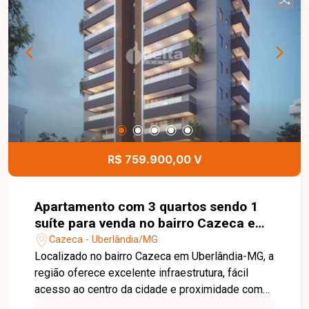
área de lazer completa com espaço chef, salão
de festas, espaço grill, sala de jogos, espaço
infantil, academia, espaço office, espaço beleza,
cinema e hall de entrada. Uma excelente
oportunidade para quem busca conforto, lazer e
localização privilegiada. Entre em contato para
mais informações e agende sua visita.
R$ 759.900,00 V
Apartamento com 3 quartos sendo 1
suíte para venda no bairro Cazeca em
Uberlândia-MG
Cazeca - Uberlândia/MG
Localizado no bairro Cazeca em Uberlândia-MG, a
região oferece excelente infraestrutura, fácil
acesso ao centro da cidade e proximidade com
comércios, serviços e vias principais. O