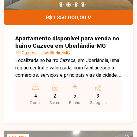
segurança, com portaria, espaço office, cinema,
brinquedoteca, espaço chefe, salão de festas,
R$ 1.350.000,00 V
salão de jogos, academia, espaço grill e muito
mais. Uma excelente oportunidade para quem
busca um imóvel moderno, completo e em
Apartamento disponível para venda no
localização privilegiada em Uberlândia. Entre em
bairro Cazeca em Uberlândia-MG
contato e agende sua visita para conhecer todos
Cazeca - Uberlândia/MG
os detalhes deste incrível apartamento.
Localizada no bairro Cazeca, em Uberlândia, uma
região central e valorizada, com fácil acesso a
comércios, serviços e principais vias da cidade,
oferecendo praticidade e qualidade de vida. A
cobertura possui 235m² de área privativa, com
4
2
5
3
sala em 2 ambientes com sacada integrada e
Dorm.
Suítes
Banho
Garagens
lareira, 4 quartos sendo 2 suítes e 1 suíte máster
com banheira, banheiro social, cozinha com
armários, despensa, área de serviço com
banheiro. No segundo piso, conta com ampla
varanda gourmet com churrasqueira, bancadas,
Cód.