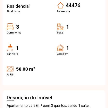
44476
Residencial
Finalidade
Referência
3
1
Dormitórios
Suite
1
1
Banheiro
Garagem
58.00 m²
A. Útil
Descrição do Imóvel
Apartamento de 58m² com 3 quartos, sendo 1 suíte,