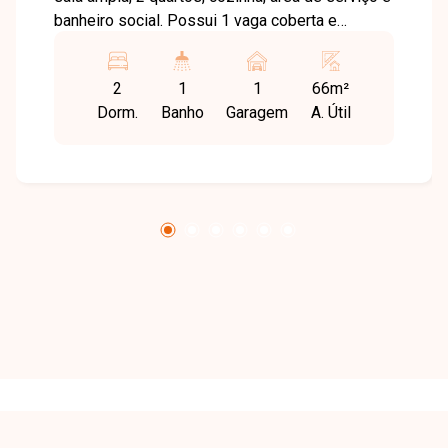
banheiro social. Possui 1 vaga coberta e
acabamento em porcelanato polido 60x60,
garantindo um toque de elegância. O condomínio
2
1
1
66m²
oferece portaria com acesso por biometria e
Dorm.
Banho
Garagem
A. Útil
TAG, câmeras de segurança, 2 elevadores e
salão de festas completo. Imóvel nunca
habitado, pronto para você estrear! Agende
agora mesmo uma visita e venha conhecer
pessoalmente todos os detalhes deste incrível
imóvel. Estamos à disposição para esclarecer
suas dúvidas e auxiliar em todo o processo.
Entre em contato conosco pelo telefone ou
WhatsApp no número 32309900 ou venha
conhecer nosso espaço e conversar
pessoalmente com um consultor que irá te
auxiliar na busca pelo imóvel que você busca.
Temos 3 unidades para te receber, no Centro,
Zona Sul ou Zona Leste: Av. João Naves de