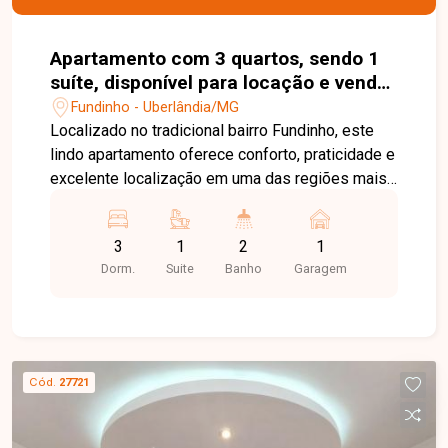
Apartamento com 3 quartos, sendo 1
suíte, disponível para locação e venda
no bairro Fundinho em Uberlândia-MG
Fundinho - Uberlândia/MG
Localizado no tradicional bairro Fundinho, este
lindo apartamento oferece conforto, praticidade e
excelente localização em uma das regiões mais
valorizadas de Uberlândia. O bairro se destaca
pela infraestrutura completa, proximidade com
3
1
2
1
comércios, serviços, restaurantes e fácil acesso
Dorm.
Suite
Banho
Garagem
às principais vias da cidade, proporcionando
mais comodidade no dia a dia. O imóvel possui
aproximadamente 90m² de área privativa,
distribuídos em sala ampla em 2 ambientes com
sacada, 3 quartos com armários sendo 1 suíte,
Cód.
27721
banheiro social com armário e box, cozinha
planejada com armários e área de serviço com
dependência completa. Os ambientes são bem