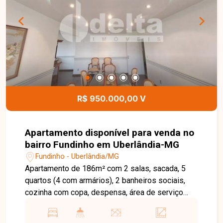
iluminados, arejados e oferecem ótimo
aproveitamento dos espaços. O condomínio
conta com elevador, portaria remota e 1 vaga de
garagem, garantindo mais segurança e
praticidade para os moradores. Uma excelente
oportunidade tanto para morar quanto para
investir. Entre em contato e agende sua visita
para conhecer este excelente apartamento no
R$ 950.000,00 V
bairro Fundinho.
Apartamento disponível para venda no
bairro Fundinho em Uberlândia-MG
Fundinho - Uberlândia/MG
Apartamento de 186m² com 2 salas, sacada, 5
quartos (4 com armários), 2 banheiros sociais,
cozinha com copa, despensa, área de serviço
com armários e banheiro. Box de garagem de
24m² para até 4 carros pequenos. Condomínio