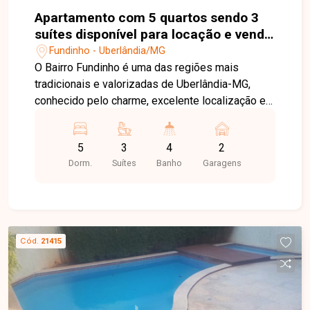
Apartamento com 5 quartos sendo 3
suítes disponível para locação e venda
no bairro Fundinho em Uberlândia-MG.
Fundinho - Uberlândia/MG
O Bairro Fundinho é uma das regiões mais
tradicionais e valorizadas de Uberlândia-MG,
conhecido pelo charme, excelente localização e
infraestrutura completa. O bairro oferece fácil
acesso a diversos pontos da cidade, além de
5
3
4
2
contar com restaurantes, comércios, serviços,
Dorm.
Suítes
Banho
Garagens
escolas e opções culturais, proporcionando
praticidade e qualidade de vida aos moradores.
Lindo apartamento com aproximadamente 280 m²
de área privativa, composto por 4 salas amplas
sendo uma com varanda, 4 quartos sendo 3
Cód.
21415
suítes, lavabo, banheiro social, 2 cozinhas
separadas, despensa, área de serviço com
quarto e banheiro e 2 vagas de garagem. O
condomínio conta com salão de festas amplo e