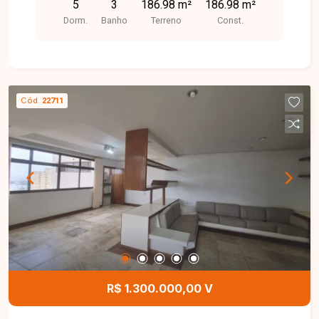
5
3
186.98 m²
186.98 m²
com gás encanado.
Dorm.
Banho
Terreno
Const.
Cód.
22711
R$ 1.300.000,00 V