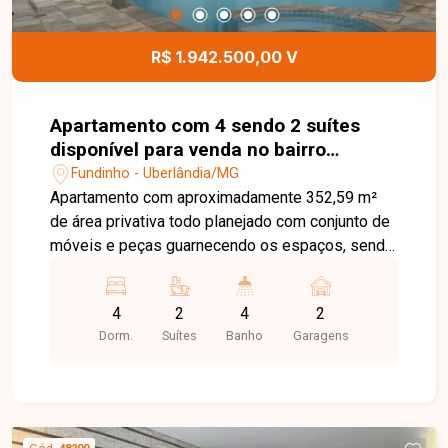
cidade. Entre em contato para mais informações
e agende sua visita.
R$ 1.942.500,00 V
Apartamento com 4 sendo 2 suítes
disponível para venda no bairro
Fundinho em Uberlândia - MG.
Fundinho - Uberlândia/MG
Apartamento com aproximadamente 352,59 m²
de área privativa todo planejado com conjunto de
móveis e peças guarnecendo os espaços, sendo
sala ampla para 3 ambientes, lavabo, hall com
armários para 4 quartos com armários sendo 2
4
2
4
2
suítes, sendo máster com hidromassagem,
Dorm.
Suítes
Banho
Garagens
banheiro social, cozinha com armários, lavanderia,
despensa, dependência completa de empregada,
interfone, 2 vagas de garagem livres com box,
Condomínio com portaria, área de laser com
piscina, churrasqueira, salão de festa.
Cód.