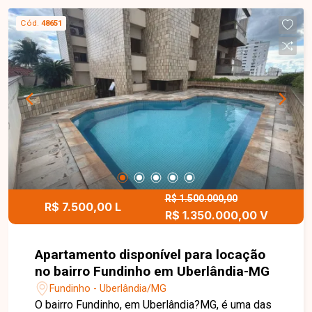
banheiro de serviço. São 4 quartos, sendo 1
Cód.
48651
suíte, todos com guarda-roupas embutidos,
oferecendo conforto e excelente aproveitamento
dos espaços. O condomínio dispõe de portaria
24h, salão de festas e 2 vagas de garagem,
garantindo segurança e comodidade. Uma
excelente oportunidade para quem busca espaço
e localização privilegiada. Entre em contato para
mais informações e agende sua visita!
R$ 1.500.000,00
R$ 7.500,00 L
R$ 1.350.000,00 V
Apartamento disponível para locação
no bairro Fundinho em Uberlândia-MG
Fundinho - Uberlândia/MG
O bairro Fundinho, em Uberlândia?MG, é uma das