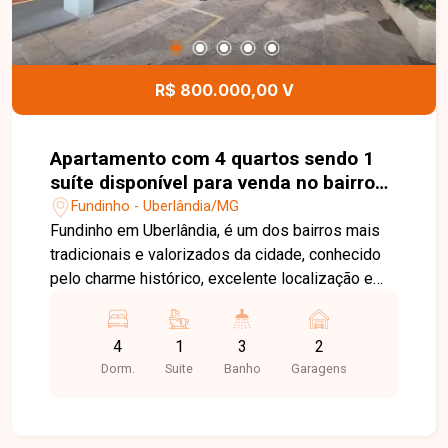
R$ 800.000,00 V
Apartamento com 4 quartos sendo 1
suíte disponível para venda no bairro
Fundinho em Uberlândia-MG
Fundinho - Uberlândia/MG
Fundinho em Uberlândia, é um dos bairros mais
tradicionais e valorizados da cidade, conhecido
pelo charme histórico, excelente localização e
fácil acesso a comércios, restaurantes, escolas e
serviços. Ideal para quem busca morar em uma
4
1
3
2
região central, com infraestrutura completa e alto
Dorm.
Suite
Banho
Garagens
potencial de valorização. Apartamento padrão
com sala em 2 ambientes, sacada, sala de jantar
e despensa. Conta com cozinha com armários,
banheiro social, lavanderia ampla com armários e