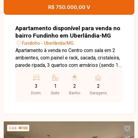
R$ 750.000,00 V
Apartamento disponível para venda no
bairro Fundinho em Uberlândia-MG
Fundinho - Uberlândia/MG
Apartamento à venda no Centro com sala em 2
ambientes, com painel e rack, sacada, cristaleira,
parede ripada, 3 quartos com armários (sendo 1
suíte com box e armário), banheiro social com
box e armário, cozinha com armários, área de
3
1
2
2
serviço e garagem para 2 carros. Condomínio
Dorm.
Suite
Banho
Garagens
com portaria 24 hs, 2 elevadores, salão de festas
e quadra de esportes.
Cód.
45122