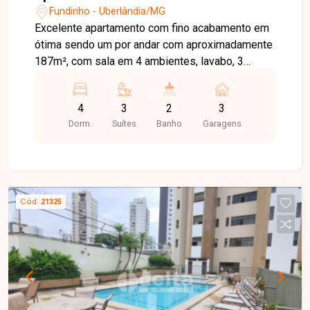
Fundinho - Uberlândia/MG
Excelente apartamento com fino acabamento em
ótima sendo um por andar com aproximadamente
187m², com sala em 4 ambientes, lavabo, 3
suítes com ar condicionado sendo 1 com
hidromassagem, cozinha com armários, área de
4
3
2
3
serviço com quarto e 3 vagas de garagem
Dorm.
Suítes
Banho
Garagens
cobertas. Condomínio com elevadores com
senha, portaria 24 horas, hall social e de serviço.
Valor aproximado do condomínio R$ 2.200.
Cód.
21325