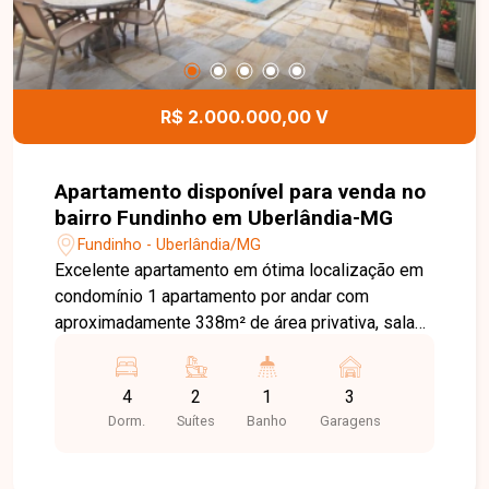
R$ 2.000.000,00 V
Apartamento disponível para venda no
bairro Fundinho em Uberlândia-MG
Fundinho - Uberlândia/MG
Excelente apartamento em ótima localização em
condomínio 1 apartamento por andar com
aproximadamente 338m² de área privativa, sala
ampla e 3 ambientes, sala de jantar, ampla
sacada, hall com armário, 4 quartos sendo 2
4
2
1
3
suítes, suíte principal com hidromassagem,
Dorm.
Suítes
Banho
Garagens
banheiro social com armários e box, cozinha
planejada, área de serviço com armários e 3
vagas de garagem. Condomínio com portaria 24