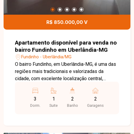
R$ 850.000,00 V
Apartamento disponível para venda no
bairro Fundinho em Uberlândia-MG
Fundinho - Uberlândia/MG
O bairro Fundinho, em Uberlândia-MG, é uma das
regiões mais tradicionais e valorizadas da
cidade, com excelente localização central,
charme histórico e fácil acesso a comércios,
serviços e restaurantes, ideal para quem busca
3
1
2
2
praticidade e qualidade de vida. Apartamento
Dorm.
Suite
Banho
Garagens
com aproximadamente 189m² de área privativa,
composto por sala em 2 ambientes com sacada,
sala de jantar, 3 quartos com armários sendo 1
suíte, banheiro social com box e armário, cozinha