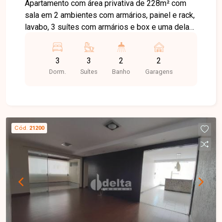
Apartamento com área privativa de 228m² com
sala em 2 ambientes com armários, painel e rack,
lavabo, 3 suítes com armários e box e uma delas
com closet, banheira e hidromassagem, todos
com ar condicionado, cozinha planejada, área de
3
3
2
2
serviço com banheiro, despensa, espaço para
Dorm.
Suítes
Banho
Garagens
escritório e academia e 2 vagas de garagem.
Condomínio no valor aproximado de R$ 1.800,00.
Cód.
21200