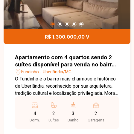
R$ 1.300.000,00 V
Apartamento com 4 quartos sendo 2
suítes disponível para venda no bairro
Fundinho em Uberlândia-MG
Fundinho - Uberlândia/MG
O Fundinho é o bairro mais charmoso e histórico
de Uberlândia, reconhecido por sua arquitetura,
tradição cultural e localização privilegiada. Morar
na região é desfrutar de ruas arborizadas,
gastronomia, serviços, comércio diversificado e
4
2
3
2
fácil acesso aos principais pontos da cidade, em
Dorm.
Suítes
Banho
Garagens
um ambiente que une sofisticação e identidade
urbana. Apartamento porteira fechada com 230