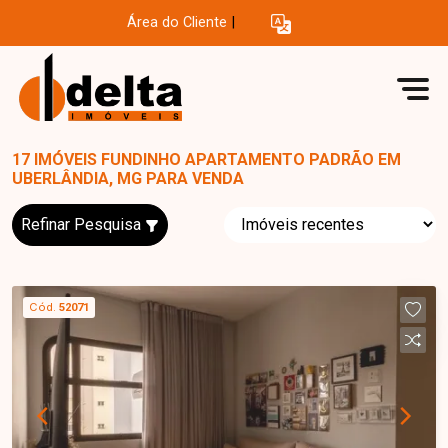
Área do Cliente
|
17 IMÓVEIS FUNDINHO APARTAMENTO PADRÃO EM
UBERLÂNDIA, MG PARA VENDA
Refinar Pesquisa
Cód.
52071