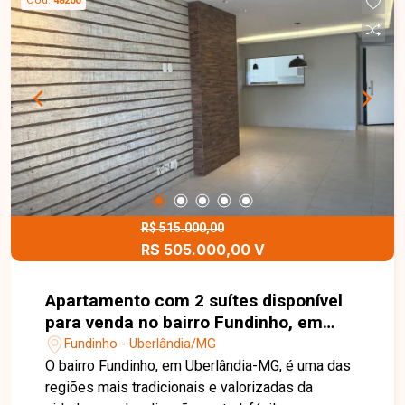
48200
R$ 515.000,00
R$ 505.000,00 V
Apartamento com 2 suítes disponível
para venda no bairro Fundinho, em
Uberlândia-MG.
Fundinho - Uberlândia/MG
O bairro Fundinho, em Uberlândia-MG, é uma das
regiões mais tradicionais e valorizadas da