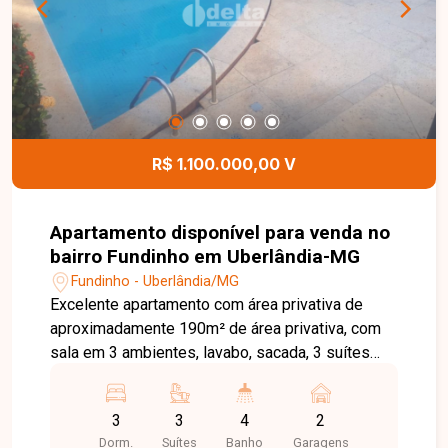
portaria 24 horas, oferecendo mais conforto,
segurança e comodidade aos moradores. Agende
uma visita e venha conhecer todos os detalhes
deste excelente apartamento no Bairro Fundinho.
Entre em contato com nossa equipe para mais
informações e encontre o imóvel ideal para viver
com espaço, sofisticação e praticidade em
R$ 1.100.000,00 V
Uberlândia-MG.
Apartamento disponível para venda no
bairro Fundinho em Uberlândia-MG
Fundinho - Uberlândia/MG
Excelente apartamento com área privativa de
aproximadamente 190m² de área privativa, com
sala em 3 ambientes, lavabo, sacada, 3 suítes
sendo 1 com hidromassagem, banheiro social,
cozinha planejada, área de serviço com quarto e 2
3
3
4
2
vagas de garagem. Condomínio com área de
Dorm.
Suítes
Banho
Garagens