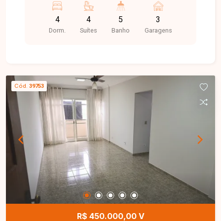
vagas de garagem.
4
4
5
3
Dorm.
Suítes
Banho
Garagens
Cód.
39753
R$ 450.000,00 V