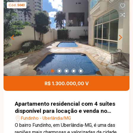
com armários e área de serviço, ambientes
Cód.
5043
amplos e bem distribuídos que garantem
conforto. O condomínio conta com portaria 24h e
elevador, além de 2 vagas de garagem,
oferecendo mais comodidade e segurança. Uma
excelente oportunidade para quem busca espaço
e localização privilegiada. Entre em contato e
agende sua visita.
R$ 1.300.000,00 V
Apartamento residencial com 4 suítes
disponível para locação e venda no
bairro Fundinho em Uberlândia-MG
Fundinho - Uberlândia/MG
O bairro Fundinho, em Uberlândia-MG, é uma das
regiões mais charmosas e valorizadas da cidade,