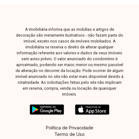
planejada com móveis planejados,
proporcionando sofisticação, funcionalidade e
excelente aproveitamento dos espaços. Possui
ainda sacada, trazendo mais ventilação e
A Imobiliária informa que as mobílias e artigos de
iluminação natural aos ambientes. O
decoração são meramente ilustrativos - não fazem parte do
apartamento dispõe de 3 suítes, todas
imóvel, exceto nos casos de imóveis mobiliados. A
imobiliária se reserva o direito de alterar qualquer
equipadas com móveis planejados, garantindo
informação referente aos valores e dados de seus imóveis
mais conforto, organização e praticidade no dia
sem aviso prévio. O valor anunciado do condomínio é
a dia. Conta também com 2 vagas de garagem e
aproximado, podendo ser maior, menor ou mesmo passível
elevador, proporcionando mais comodidade e
de alteração no decorrer da locação. Pode ocorrer de algum
imóvel anunciado no site não estar mais disponível devido à
segurança para os moradores. Uma excelente
rotatividade. As solicitações feitas pelo site não implicam
oportunidade para quem busca um imóvel
em reserva, compra, venda ou locação de quaisquer
espaçoso, moderno e bem localizado em
imóveis.
Uberlândia-MG. Entre em contato com nossa
equipe e agende sua visita!
Política de Privacidade
Termo de Uso