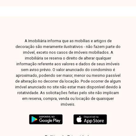
vagas de garagem. O condomínio dispõe de
piscina infantil, deck seco e molhado, academia,
salão de festas e espaço de convivência,
proporcionando lazer e conforto. Uma excelente
oportunidade para quem busca qualidade de
vida. Entre em contato para mais informações e
A Imobiliária informa que as mobílias e artigos de
agende sua visita.
decoração são meramente ilustrativos - não fazem parte do
imóvel, exceto nos casos de imóveis mobiliados. A
imobiliária se reserva o direito de alterar qualquer
informação referente aos valores e dados de seus imóveis
sem aviso prévio. O valor anunciado do condomínio é
aproximado, podendo ser maior, menor ou mesmo passível
de alteração no decorrer da locação. Pode ocorrer de algum
imóvel anunciado no site não estar mais disponível devido à
rotatividade. As solicitações feitas pelo site não implicam
em reserva, compra, venda ou locação de quaisquer
imóveis.