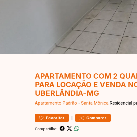
APARTAMENTO COM 2 QUAR
PARA LOCAÇÃO E VENDA N
UBERLÂNDIA-MG
Apartamento
Padrão
-
Santa Mônica
Residencial p
|
Favoritar
Comparar
Compartilhe: