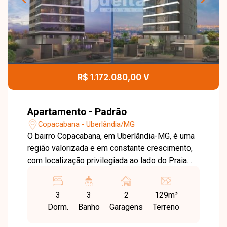
R$ 1.172.080,00 V
Apartamento - Padrão
Copacabana - Uberlândia/MG
O bairro Copacabana, em Uberlândia-MG, é uma
região valorizada e em constante crescimento,
com localização privilegiada ao lado do Praia
Clube. Conta com fácil acesso a importantes
vias da cidade, além de oferecer praticidade e
3
3
2
129m²
proximidade a diversos comércios, serviços e
Dorm.
Banho
Garagens
Terreno
opções de lazer. Sala em 02 ambientes, 03
quartos, sendo 01 suíte com closet e 02 semi-