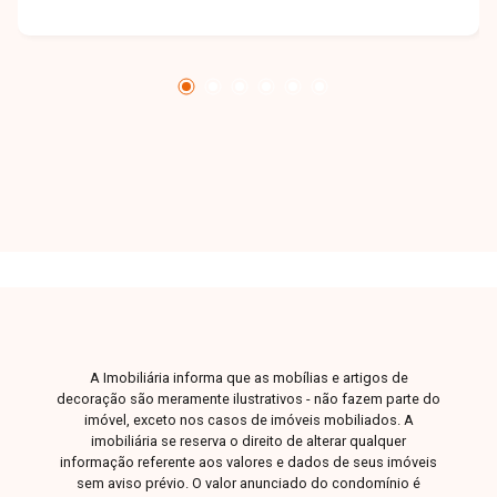
suítes, banheiro social, cozinha e área de
serviço. O apartamento é novo, possui
aproximadamente 128,80m² de área privativa e
conta com 02 vagas de garagem. O condomínio
oferece elevadores, salão de festas, academia
e guarita, proporcionando mais conforto,
segurança e comodidade aos moradores.
Entrega prevista para o primeiro semestre de
2025. Entre em contato para mais informações e
conheça esta excelente oportunidade.
A Imobiliária informa que as mobílias e artigos de
decoração são meramente ilustrativos - não fazem parte do
imóvel, exceto nos casos de imóveis mobiliados. A
imobiliária se reserva o direito de alterar qualquer
informação referente aos valores e dados de seus imóveis
sem aviso prévio. O valor anunciado do condomínio é