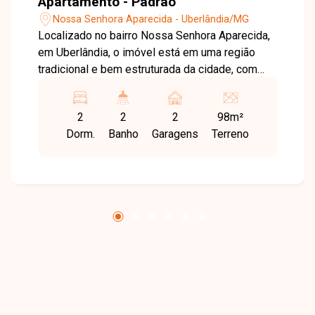
Apartamento - Padrão
Nossa Senhora Aparecida - Uberlândia/MG
Localizado no bairro Nossa Senhora Aparecida,
em Uberlândia, o imóvel está em uma região
tradicional e bem estruturada da cidade, com
fácil acesso a importantes avenidas e
proximidade com supermercados, escolas,
2
2
2
98m²
farmácias e diversos comércios,
Dorm.
Banho
Garagens
Terreno
proporcionando praticidade e ótima qualidade
de vida no dia a dia. O apartamento possui
aproximadamente 98 m² de área privativa, com
sala ampla em 2 ambientes equipada com
painel de TV e cortina. Conta com 2 quartos com
armários, sendo 1 suíte com ar-condicionado,
cabeceira e painel de TV, além de banheiro
social com armário e box. A cozinha dispõe de
armários, fogão cooktop e coifa, além de área
de serviço. O imóvel possui ainda 2 vagas de
garagem presas. O prédio conta com elevador e