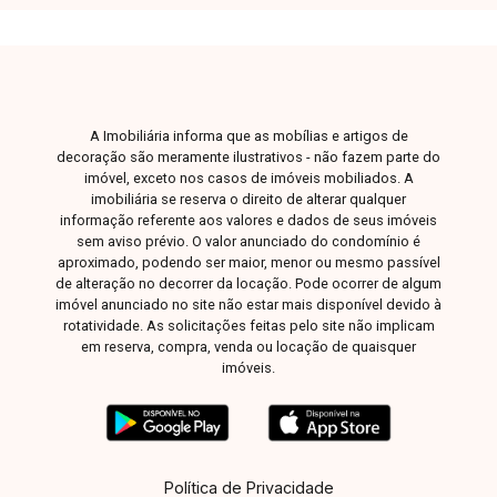
gás canalizado. Uma excelente oportunidade
para quem busca conforto, praticidade e ótima
localização em Uberlândia-MG. Entre em contato
para mais informações e agende uma visita para
conhecer este imóvel.
A Imobiliária informa que as mobílias e artigos de
decoração são meramente ilustrativos - não fazem parte do
imóvel, exceto nos casos de imóveis mobiliados. A
imobiliária se reserva o direito de alterar qualquer
informação referente aos valores e dados de seus imóveis
sem aviso prévio. O valor anunciado do condomínio é
aproximado, podendo ser maior, menor ou mesmo passível
de alteração no decorrer da locação. Pode ocorrer de algum
imóvel anunciado no site não estar mais disponível devido à
rotatividade. As solicitações feitas pelo site não implicam
em reserva, compra, venda ou locação de quaisquer
imóveis.
Política de Privacidade