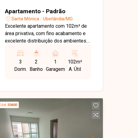
Apartamento - Padrão
Santa Mônica - Uberlândia/MG
Excelente apartamento com 102m² de
área privativa, com fino acabamento e
excelente distribuição dos ambientes.
Possui sala de estar e jantar
integradas, 3 quartos, sendo 1 suíte,
3
2
1
102m²
banheiro social, cozinha e área de
Dorm.
Banho
Garagem
A. Útil
serviço, além de sacada e 1 vaga de
garagem. O prédio conta com elevador
e apenas 2 apartamentos por andar,
garantindo mais privacidade. O imóvel
dispõe de armários nos quartos,
Cód.
50600
cozinha e banheiros, proporcionando
praticidade e conforto.