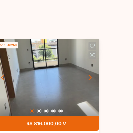
Cód.
48268
R$ 816.000,00 V