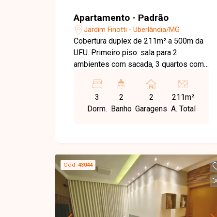
Apartamento - Padrão
Jardim Finotti - Uberlândia/MG
Cobertura duplex de 211m² a 500m da
UFU. Primeiro piso: sala para 2
ambientes com sacada, 3 quartos com
armários (1 suíte), banheiro social,
cozinha planejada e despensa.
3
2
2
211m²
Segundo piso: sala, 1 quarto/escritório
Dorm.
Banho
Garagens
A. Total
e amplo terraço com ducha. Garagem
para 2 carros com depósito.
Cód.
43044