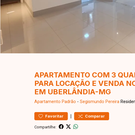
APARTAMENTO COM 3 QUAR
PARA LOCAÇÃO E VENDA N
EM UBERLÂNDIA-MG
Apartamento
Padrão
-
Segismundo Pereira
Residen
|
Favoritar
Comparar
Compartilhe: