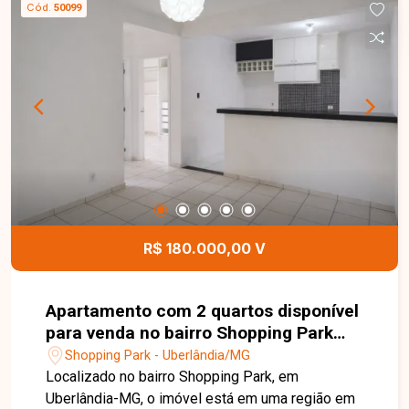
Cód.
50099
oportunidade para morar ou investir. Entre em
contato para mais informações e agende sua
visita.
R$ 180.000,00 V
Apartamento com 2 quartos disponível
para venda no bairro Shopping Park
em Uberlândia-MG
Shopping Park - Uberlândia/MG
Localizado no bairro Shopping Park, em
Uberlândia-MG, o imóvel está em uma região em