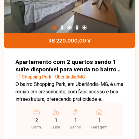
de festas, sauna, quadra de areia, espaço kids,
espaço pet com pet care e car wash. Uma
excelente oportunidade para quem busca
conforto, lazer e praticidade em uma região em
constante valorização. Entre em contato e agende
sua visita para conhecer este apartamento.
R$ 220.000,00 V
Apartamento com 2 quartos sendo 1
suíte disponível para venda no bairro
Shopping Park em Uberlândia-MG
Shopping Park - Uberlândia/MG
O bairro Shopping Park, em Uberlândia-MG, é uma
região em crescimento, com fácil acesso e boa
infraestrutura, oferecendo praticidade e
excelente custo-benefício. Sala em 2 ambientes,
2 quartos sendo 1 suíte, banheiros bem
2
1
1
1
distribuídos sendo social, cozinha americana
Dorm.
Suite
Banho
Garagem
com cooktop, área de serviço separada, 1 vaga
de garagem, além de acesso por escadas, 4