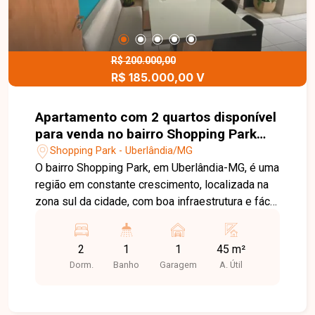
R$ 200.000,00
R$ 185.000,00 V
Apartamento com 2 quartos disponível
para venda no bairro Shopping Park
em Uberlândia-MG
Shopping Park - Uberlândia/MG
O bairro Shopping Park, em Uberlândia-MG, é uma
região em constante crescimento, localizada na
zona sul da cidade, com boa infraestrutura e fácil
acesso a importantes vias, além de proximidade
com comércios e serviços. Apartamento com 45
2
1
1
45 m²
m² de área, composto por sala, 2 quartos,
Dorm.
Banho
Garagem
A. Útil
banheiro social e cozinha. O imóvel conta ainda
com ambientes bem decorados e móveis
planejados. Entre em contato para mais