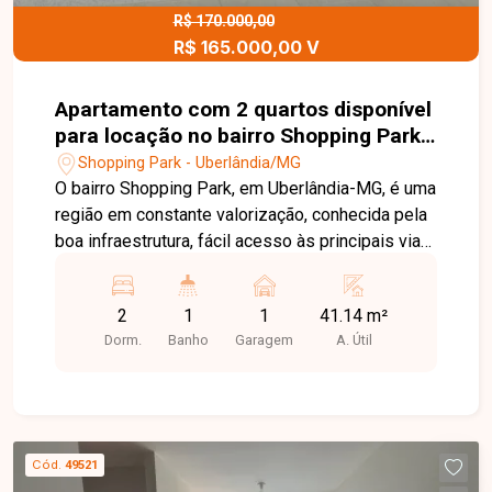
R$ 170.000,00
R$ 165.000,00 V
Apartamento com 2 quartos disponível
para locação no bairro Shopping Park
em Uberlândia-MG
Shopping Park - Uberlândia/MG
O bairro Shopping Park, em Uberlândia-MG, é uma
região em constante valorização, conhecida pela
boa infraestrutura, fácil acesso às principais vias
da cidade e proximidade com comércios, escolas
e serviços essenciais, além de estar próximo ao
2
1
1
41.14 m²
Uberlândia Shopping e à UNITRI, oferecendo
Dorm.
Banho
Garagem
A. Útil
ainda mais praticidade e qualidade de vida para
quem busca morar bem. Apartamento à venda
com 2 quartos, sala bem distribuída, cozinha
americana, banheiro social e 1 vaga de garagem
descoberta. O imóvel está localizado em um dos
Cód.
49521
melhores blocos do condomínio, próximo à