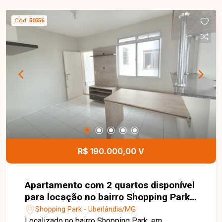
informações e agende uma visita para conhecer
este imóvel.
Cód.
50556
R$ 190.000,00 V
Apartamento com 2 quartos disponível
para locação no bairro Shopping Park
em Uberlândia-MG
Shopping Park - Uberlândia/MG
Localizado no bairro Shopping Park, em