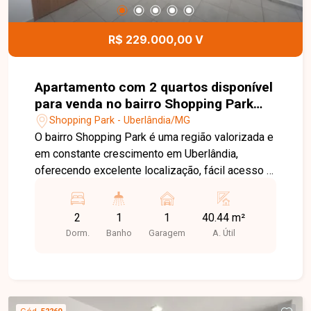
moradores. Agende sua visita e conheça de perto
este excelente apartamento. Uma ótima
R$ 229.000,00 V
oportunidade para morar em uma região em
constante valorização, com toda a praticidade
que você e sua família merecem.
Apartamento com 2 quartos disponível
para venda no bairro Shopping Park
em Uberlândia-MG
Shopping Park - Uberlândia/MG
O bairro Shopping Park é uma região valorizada e
em constante crescimento em Uberlândia,
oferecendo excelente localização, fácil acesso e
proximidade com comércios, serviços e opções
de lazer. A infraestrutura do bairro proporciona
2
1
1
40.44 m²
praticidade e qualidade de vida para toda a
Dorm.
Banho
Garagem
A. Útil
família. Apartamento com ambientes bem
distribuídos e excelente aproveitamento dos
espaços. O imóvel dispõe de sala ampla, dois
quartos, sendo uma suíte, banheiro social,
cozinha funcional e lavanderia independente.
Cód.