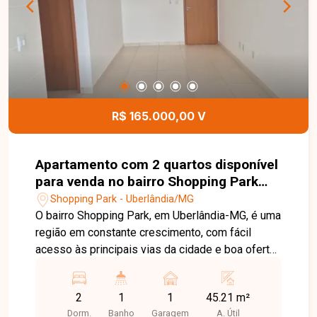
a dia. O condomínio oferece portaria 24 horas,
monitoramento por câmeras, água e gás
encanado, além de uma completa estrutura de
lazer com academia, piscinas adulto e infantil,
playground, espaço fitness, salão de jogos,
quadra poliesportiva e espaço gourmet. Entre em
contato para mais informações e agende sua
R$ 165.000,00 V
visita para conhecer este excelente imóvel.
Apartamento com 2 quartos disponível
para venda no bairro Shopping Park
em Uberlândia-MG
Shopping Park - Uberlândia/MG
O bairro Shopping Park, em Uberlândia-MG, é uma
região em constante crescimento, com fácil
acesso às principais vias da cidade e boa oferta
de comércios e serviços, ideal para quem busca
praticidade e excelente custo-benefício.
2
1
1
45.21 m²
Apartamento novo, nunca habitado, composto por
Dorm.
Banho
Garagem
A. Útil