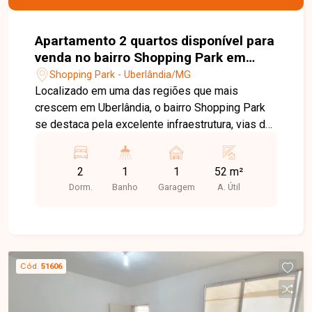
Apartamento 2 quartos disponível para
venda no bairro Shopping Park em
Uberlândia-MG
Shopping Park - Uberlândia/MG
Localizado em uma das regiões que mais
crescem em Uberlândia, o bairro Shopping Park
se destaca pela excelente infraestrutura, vias de
fácil acesso e constante valorização imobiliária.
Com ampla oferta de comércios, serviços e
2
1
1
52 m²
proximidade com importantes pontos da cidade,
Dorm.
Banho
Garagem
A. Útil
como o Parque Una e o Uberlândia Shopping, é
uma escolha ideal para quem busca praticidade
no dia a dia sem abrir mão de qualidade de vida.
O imóvel possui sala confortável e bem
iluminada, dois quartos com ótima distribuição,
Cód.
51606
banheiro social com armário, cozinha funcional
com armários e sacada que proporciona um
ambiente mais arejado e agradável. O condomínio