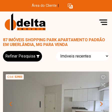
Área do Cliente
|
87 IMÓVEIS SHOPPING PARK APARTAMENTO PADRÃO
EM UBERLÂNDIA, MG PARA VENDA
Refinar Pesquisa
Cód.
52933