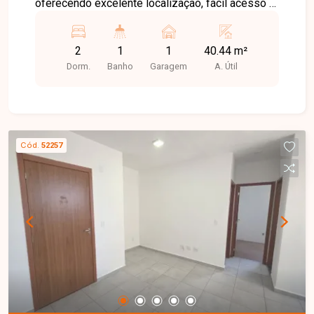
oferecendo excelente localização, fácil acesso e
proximidade com comércios, serviços e opções
de lazer. A infraestrutura do bairro proporciona
2
1
1
40.44 m²
praticidade e qualidade de vida para toda a
Dorm.
Banho
Garagem
A. Útil
família. Apartamento com ambientes bem
distribuídos e excelente aproveitamento dos
espaços. O imóvel dispõe de sala ampla, dois
quartos, banheiro social, cozinha funcional e
lavanderia independente. Conta ainda com uma
Cód.
52257
vaga de garagem e está localizado em andar alto
com elevador. Entre os diferenciais, destacam-se
a posição de sol da manhã, telas de proteção nas
janelas e pintura nova, estando pronto para morar.
O condomínio oferece portaria 24 horas e espaço
gourmet, garantindo mais segurança, conforto e
lazer aos moradores. Entre em contato para mais
informações e conheça esta excelente
oportunidade de morar no bairro Shopping Park.