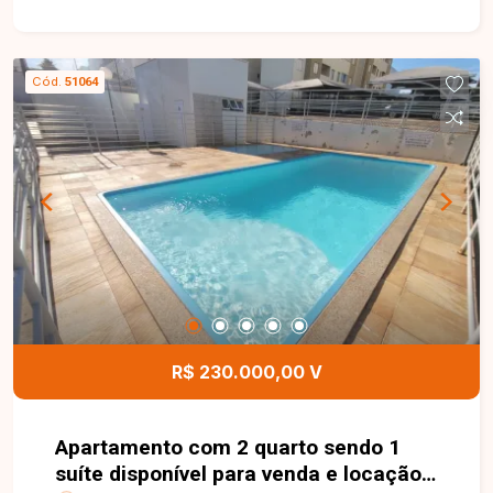
apartamentos por andar e condomínio com lazer
completo, incluindo piscina, quadra, salão de
festas, espaço gourmet e playground. Entre em
Cód.
51064
contato com a Delta Imóveis para mais
informações e agende sua visita.
R$ 230.000,00 V
Apartamento com 2 quarto sendo 1
suíte disponível para venda e locação