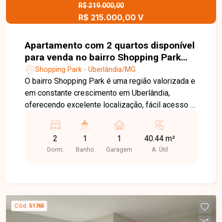
R$ 219.000,00
R$ 215.000,00 V
Apartamento com 2 quartos disponível
para venda no bairro Shopping Park
em Uberlândia-MG
Shopping Park - Uberlândia/MG
O bairro Shopping Park é uma região valorizada e
em constante crescimento em Uberlândia,
oferecendo excelente localização, fácil acesso e
proximidade com comércios, serviços e opções
de lazer. A infraestrutura do bairro proporciona
2
1
1
40.44 m²
praticidade e qualidade de vida para toda a
Dorm.
Banho
Garagem
A. Útil
família. Apartamento com sala ampla, dois
quartos, banheiro social, cozinha funcional e
lavanderia independente, com ambientes bem
distribuídos e confortáveis. Conta ainda com uma
vaga de garagem e está localizado em andar alto
Cód.
51765
com elevador. Entre os diferenciais, destacam-se