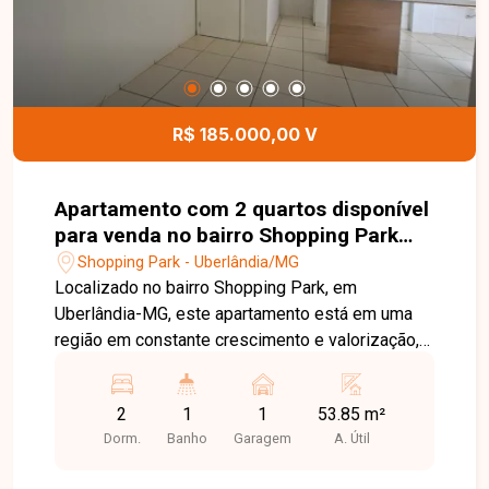
R$ 185.000,00 V
Apartamento com 2 quartos disponível
para venda no bairro Shopping Park
em Uberlândia-MG
Shopping Park - Uberlândia/MG
Localizado no bairro Shopping Park, em
Uberlândia-MG, este apartamento está em uma
região em constante crescimento e valorização,
com excelente infraestrutura e fácil acesso às
principais vias da cidade. Próximo a
2
1
1
53.85 m²
supermercados, escolas, farmácias, academias,
Dorm.
Banho
Garagem
A. Útil
comércios e diversos serviços, oferece
praticidade, conforto e qualidade de vida para