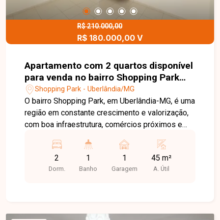
possui armário, otimizando o espaço. Um imóvel
prático, confortável e pronto para morar, ideal
para quem busca funcionalidade e uma ótima
R$ 210.000,00
R$ 180.000,00 V
localização. Agende sua visita e venha conhecer
de perto essa excelente oportunidade!
Apartamento com 2 quartos disponível
para venda no bairro Shopping Park
em Uberlândia-MG
Shopping Park - Uberlândia/MG
O bairro Shopping Park, em Uberlândia-MG, é uma
região em constante crescimento e valorização,
com boa infraestrutura, comércios próximos e
fácil acesso a importantes vias da cidade.
Apartamento disponível para venda, com 45 m²,
2
1
1
45 m²
composto por sala, 2 quartos com armários,
Dorm.
Banho
Garagem
A. Útil
banheiro social, cozinha com armário, área de
serviço e 1 vaga de garagem. O condomínio
oferece portaria 24 horas, espaço gourmet e
quadra de esportes, proporcionando mais
segurança e lazer para toda a família. Uma ótima