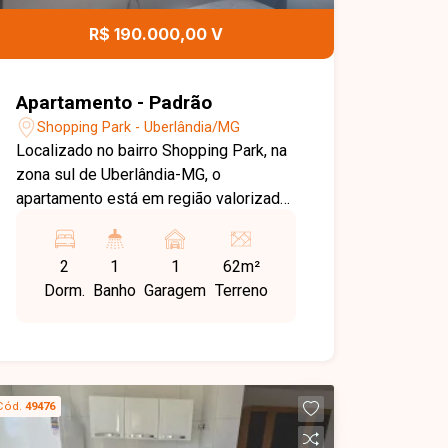
R$ 190.000,00 V
Apartamento - Padrão
Shopping Park - Uberlândia/MG
Localizado no bairro Shopping Park, na
zona sul de Uberlândia-MG, o
apartamento está em região valorizada,
com fácil acesso e boa infraestrutura,
oferecendo praticidade e qualidade de
2
1
1
62m²
vida. Apartamento com
Dorm.
Banho
Garagem
Terreno
aproximadamente 43,61 m² de área útil
e 61,82 m² de área total, composto por
sala, cozinha, banheiro social, 2 quartos,
área de serviço e 1 vaga de garagem
coberta, com ambientes bem
Cód.
49476
distribuídos e funcionais. Condomínio
com área de lazer, salão de festas,