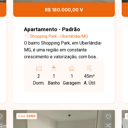
R$ 180.000,00 V
Apartamento - Padrão
Shopping Park - Uberlândia/MG
O bairro Shopping Park, em Uberlândia-
MG, é uma região em constante
crescimento e valorização, com boa
infraestrutura, comércios próximos e
fácil acesso a importantes vias da
2
1
1
45m²
cidade. Apartamento disponível para
Dorm.
Banho
Garagem
A. Útil
venda, com 45 m², composto por sala, 2
quartos com armários, banheiro social,
cozinha com armário, área de serviço e
1 vaga de garagem. O condomínio
oferece portaria 24 horas, espaço
Cód.
52934
gourmet e quadra de esportes,
proporcionando mais segurança e lazer