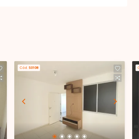
Cód.
50108