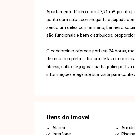
Apartamento térreo com 47,71 m², pronto pa
conta com sala aconchegante equipada com pa
sendo um deles com armário, banheiro soci
são funcionais e bem distribuídos, proporcio
O condomínio oferece portaria 24 horas, m
de uma completa estrutura de lazer com acade
fitness, salão de jogos, quadra poliesportiv
informações e agende sua visita para conhec
Itens do Imóvel
Alarme
Armár
Interfone
Piscin