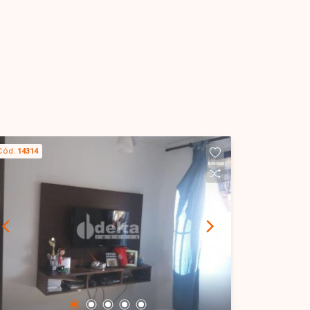
Cód.
14314