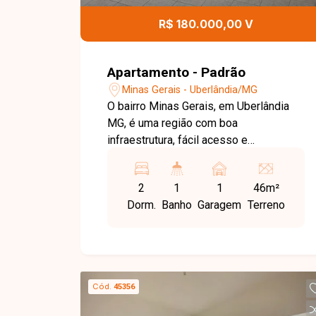
R$ 180.000,00 V
Apartamento - Padrão
Minas Gerais - Uberlândia/MG
O bairro Minas Gerais, em Uberlândia
MG, é uma região com boa
infraestrutura, fácil acesso e
proximidade a comércios e serviços,
oferecendo praticidade no dia a dia.
2
1
1
46m²
Apartamento com aproximadamente 46
Dorm.
Banho
Garagem
Terreno
m² de área privativa, composto por sala,
dois quartos
Cód.
45356