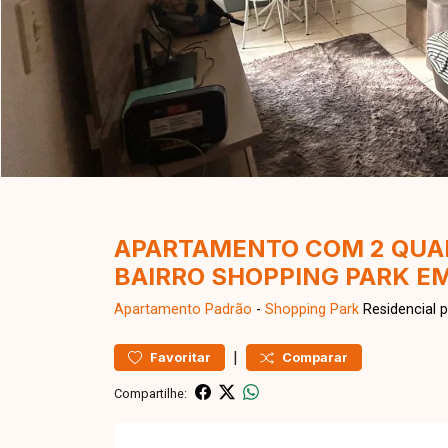
APARTAMENTO COM 2 QUAR
BAIRRO SHOPPING PARK E
Apartamento
Padrão
-
Shopping Park
Residencial 
|
Favoritar
Comparar
Compartilhe: