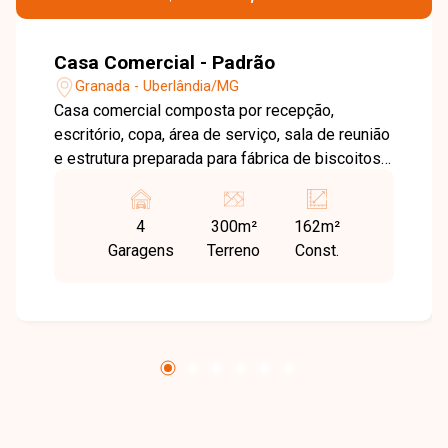
Casa Comercial - Padrão
Granada - Uberlândia/MG
Casa comercial composta por recepção,
escritório, copa, área de serviço, sala de reunião
e estrutura preparada para fábrica de biscoitos.
Possui câmara fria, área de higienização,
depósito de produtos, cozinha, disjuntor
4
300m²
162m²
trifásico e habite-se para indústria.
Garagens
Terreno
Const.