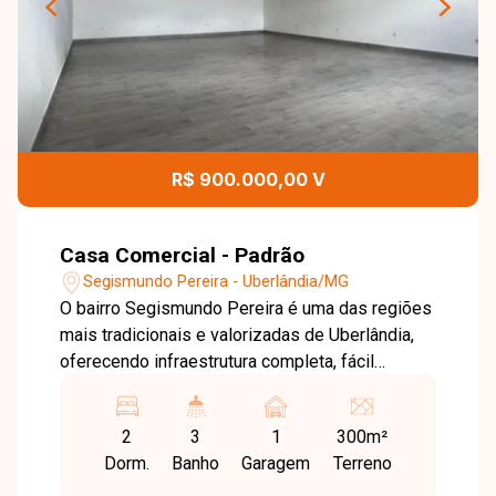
R$ 900.000,00 V
Casa Comercial - Padrão
Segismundo Pereira - Uberlândia/MG
O bairro Segismundo Pereira é uma das regiões
mais tradicionais e valorizadas de Uberlândia,
oferecendo infraestrutura completa, fácil
acesso a importantes vias da cidade e
proximidade com comércios, escolas,
2
3
1
300m²
supermercados e diversos serviços. A
Dorm.
Banho
Garagem
Terreno
localização proporciona praticidade e excelente
potencial de valorização para moradia ou