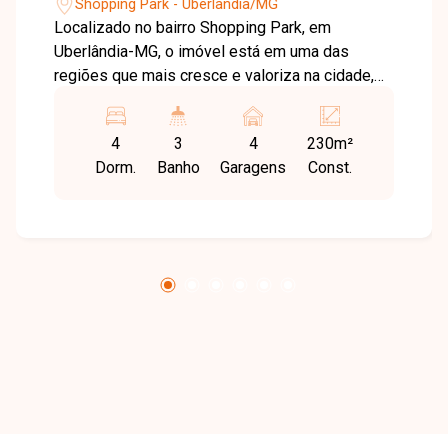
Shopping Park - Uberlândia/MG
Localizado no bairro Shopping Park, em
Uberlândia-MG, o imóvel está em uma das
regiões que mais cresce e valoriza na cidade,
com fácil acesso ao Uberlândia Shopping e às
principais vias. O bairro oferece excelente
4
3
4
230m²
infraestrutura, praticidade e qualidade de vida,
Dorm.
Banho
Garagens
Const.
sendo ideal para quem busca conforto e
valorização. Sala em 2 ambientes, 4 quartos
sendo 1 suíte máster com closet (3 no piso
superior e 1 no térreo), 2 banheiros sociais e 1
lavabo, cozinha completa com armários
planejados e ilha central, área de serviço com
lavanderia isolada, casa com aproximadamente
230 m² de área construída em terreno de 300
m², contando ainda com ampla sacada de 45 m²,
área gourmet coberta com armários planejados
e churrasqueira, piscina Splash 8x3 com
hidromassagem, iluminação em LED e cascata,