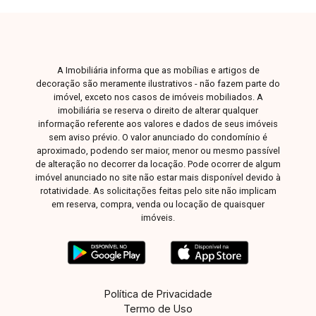
preparação para aquecimento, área verde e 2
vagas de garagem. Uma excelente oportunidade
para morar com sofisticação, conforto e lazer
completo em uma das regiões mais valorizadas
A Imobiliária informa que as mobílias e artigos de
da cidade. Agende sua visita e venha conhecer
decoração são meramente ilustrativos - não fazem parte do
seu novo lar!
imóvel, exceto nos casos de imóveis mobiliados. A
imobiliária se reserva o direito de alterar qualquer
informação referente aos valores e dados de seus imóveis
sem aviso prévio. O valor anunciado do condomínio é
aproximado, podendo ser maior, menor ou mesmo passível
de alteração no decorrer da locação. Pode ocorrer de algum
imóvel anunciado no site não estar mais disponível devido à
rotatividade. As solicitações feitas pelo site não implicam
em reserva, compra, venda ou locação de quaisquer
imóveis.
Política de Privacidade
Termo de Uso