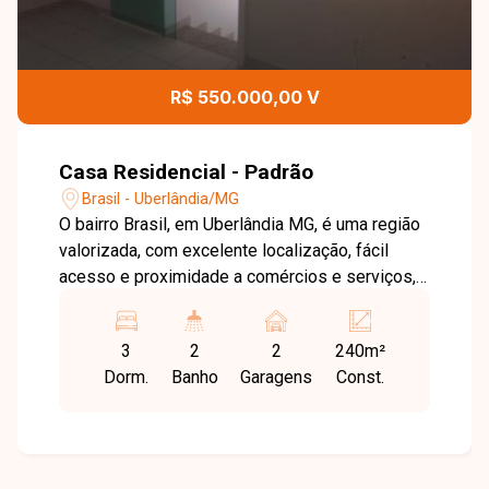
R$ 550.000,00 V
Casa Residencial - Padrão
Brasil - Uberlândia/MG
O bairro Brasil, em Uberlândia MG, é uma região
valorizada, com excelente localização, fácil
acesso e proximidade a comércios e serviços,
sendo ideal tanto para uso residencial quanto
comercial. Excelente casa com
3
2
2
240m²
aproximadamente 240 m² de área construída,
Dorm.
Banho
Garagens
Const.
composta por duas salas, três quartos sendo
uma suíte , banheiro social e cozinha com
armários e coifa, oferecendo ambientes amplos
e funcionais. O imóvel conta ainda com área de
serviço, quintal e duas vagas de garagem,