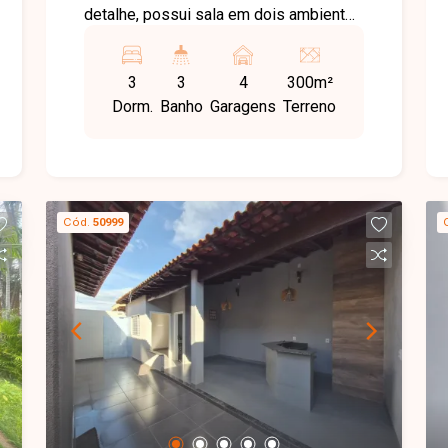
detalhe, possui sala em dois ambientes
com painel ripado, 3 quartos com
armários e ar-condicionado (1 suíte),
3
3
4
300m²
banheiro social com armário, cozinha
Dorm.
Banho
Garagens
Terreno
planejada com cooktop e depurador,
área de serviço independente e 4
vagas de garagem (2 cobertas). Terreno
com 300m² em localização privilegiada.
Cód.
50999