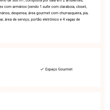
reno de 300 m², composta por sala em 2 ambientes,
ítes com armários (sendo 1 suíte com claraboia, closet,
rios, despensa, área gourmet com churrasqueira, pia,
, área de serviço, portão eletrônico e 4 vagas de
Espaço Gourmet