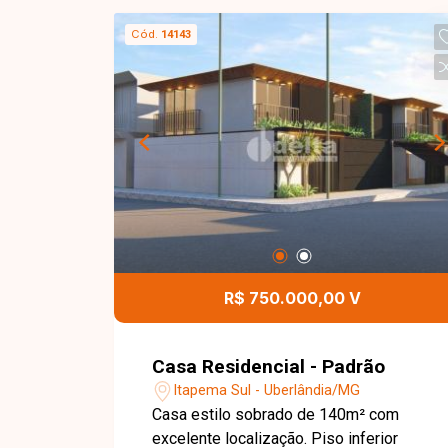
Cód.
14143
R$ 750.000,00 V
Casa Residencial - Padrão
Itapema Sul - Uberlândia/MG
Casa estilo sobrado de 140m² com
excelente localização. Piso inferior