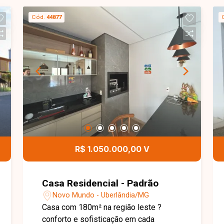
Cód.
44877
R$ 1.050.000,00 V
Casa Residencial - Padrão
Novo Mundo - Uberlândia/MG
Casa com 180m² na região leste ?
conforto e sofisticação em cada