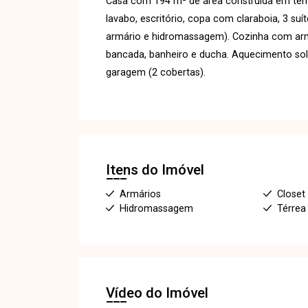
Casa com 194 m² de área construída em ter
lavabo, escritório, copa com claraboia, 3 su
armário e hidromassagem). Cozinha com armá
bancada, banheiro e ducha. Aquecimento solar
garagem (2 cobertas).
Itens do Imóvel
Armários
Closet
Hidromassagem
Térrea
Vídeo do Imóvel