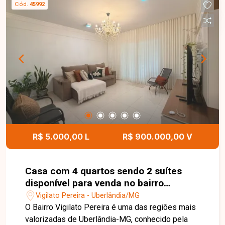
Cód.
45992
R$ 5.000,00 L
R$ 900.000,00 V
Casa com 4 quartos sendo 2 suítes
disponível para venda no bairro
Vigilato Pereira em Uberlândia-MG
Vigilato Pereira - Uberlândia/MG
O Bairro Vigilato Pereira é uma das regiões mais
valorizadas de Uberlândia-MG, conhecido pela