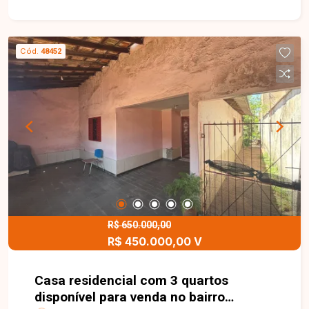
suíte, banheiro social, cozinha com armários, área
de serviço com despensa e varanda com área
gourmet equipada com churrasqueira, além de
Cód.
48452
quarto e banheiro de apoio. Conta ainda com 2
vagas de garagem. Entre em contato com a
equipe da Delta Imóveis e agende sua visita para
conhecer essa oportunidade.
R$ 650.000,00
R$ 450.000,00 V
Casa residencial com 3 quartos
disponível para venda no bairro