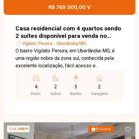
R$ 749.000,00 V
Casa residencial com 4 quartos sendo
2 suítes disponível para venda no
bairro Vigilato Pereira em Uberlândia-
Vigilato Pereira - Uberlândia/MG
MG
O bairro Vigilato Pereira, em Uberlândia-MG, é
uma região nobre da zona sul, conhecida pela
excelente localização, fácil acesso e
proximidade a importantes pontos da cidade,
além de oferecer qualidade de vida e praticidade
4
2
3
2
no dia a dia. Casa térrea de construção antiga,
Dorm.
Suítes
Banho
Garagens
com cômodos amplos, bem arejada e
posicionada em terreno de 300 m², com
aproximadamente 200 m² de área construída. O
imóvel conta com sala em três ambientes,
cozinha espaçosa, quatro quartos - sendo duas
Cód.
50419
Exclusivo
suítes e banheiros amplos. Possui ainda edícula