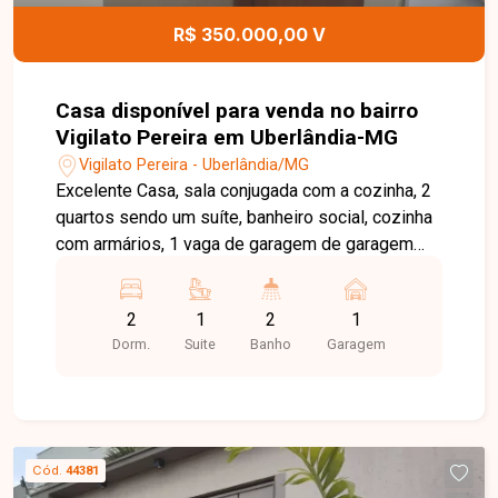
Agende uma visita e venha conhecer todos os
R$ 350.000,00 V
detalhes desta excelente casa no Bairro Vigilato
Pereira. Entre em contato com nossa equipe e
encontre o imóvel ideal para viver com espaço,
Casa disponível para venda no bairro
conforto e qualidade em Uberlândia-MG.
Vigilato Pereira em Uberlândia-MG
Vigilato Pereira - Uberlândia/MG
Excelente Casa, sala conjugada com a cozinha, 2
quartos sendo um suíte, banheiro social, cozinha
com armários, 1 vaga de garagem de garagem
que cabe 2 carros.
2
1
2
1
Dorm.
Suite
Banho
Garagem
Cód.
44381