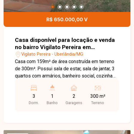
R$ 650.000,00 V
Casa disponível para locação e venda
no bairro Vigilato Pereira em
Uberlândia-MG
Vigilato Pereira - Uberlândia/MG
Casa com 159m² de área construída em terreno
de 300m². Possui sala de estar, sala de jantar, 3
quartos com armários, banheiro social, cozinha
com armários, área de serviço separada, quintal e
varanda. Janelas com grades, portão eletrônico,
3
1
2
300 m²
interfone, passeio em pedrinha portuguesa, cerca
Dorm.
Banho
Garagens
Terreno
elétrica. Garagem para 2 carros.