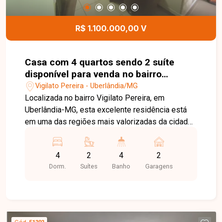
agende sua visita!
R$ 1.100.000,00 V
Casa com 4 quartos sendo 2 suíte
disponível para venda no bairro
Vigilato Pereira em Uberlândia-MG
Vigilato Pereira - Uberlândia/MG
Localizada no bairro Vigilato Pereira, em
Uberlândia-MG, esta excelente residência está
em uma das regiões mais valorizadas da cidade,
com fácil acesso a importantes avenidas, além
de contar com supermercados, escolas,
4
2
4
2
farmácias, restaurantes e diversos serviços que
Dorm.
Suítes
Banho
Garagens
proporcionam praticidade e qualidade de vida
para toda a família. Com terreno de 360 m² e
aproximadamente 250 m² de área construída, a
casa oferece ambientes amplos e bem
distribuídos. Possui sala em 2 ambientes com
Cód.