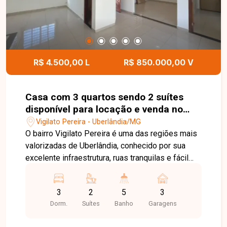
R$ 4.500,00 L
R$ 850.000,00 V
Casa com 3 quartos sendo 2 suítes
disponível para locação e venda no
bairro Vigilato Pereira em Uberlândia-
Vigilato Pereira - Uberlândia/MG
MG
O bairro Vigilato Pereira é uma das regiões mais
valorizadas de Uberlândia, conhecido por sua
excelente infraestrutura, ruas tranquilas e fácil
acesso aos principais pontos da cidade. A
localização oferece proximidade com
3
2
5
3
supermercados, escolas, farmácias, restaurantes
Dorm.
Suítes
Banho
Garagens
e diversos serviços, garantindo praticidade e
qualidade de vida para toda a família. Esta