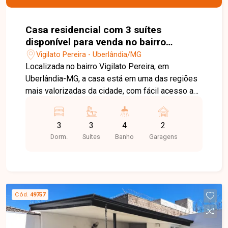
Casa residencial com 3 suítes
disponível para venda no bairro
Vigilato Pereira em Uberlândia-MG
Vigilato Pereira - Uberlândia/MG
Localizada no bairro Vigilato Pereira, em
Uberlândia-MG, a casa está em uma das regiões
mais valorizadas da cidade, com fácil acesso a
comércios, escolas, supermercados e vias
principais, oferecendo praticidade e qualidade de
3
3
4
2
vida. Casa térrea composta por 3 salas amplas, 3
Dorm.
Suítes
Banho
Garagens
suítes, lavabo, escritório, cozinha repleta de
armários, lavanderia com banheiro, despensa,
área gourmet e garagem para 3 carros. Imóvel em
ótimo estado de conservação, com ambientes
bem distribuídos e funcionais. Uma excelente
Cód.
49757
oportunidade para quem busca conforto e
localização privilegiada. Entre em contato para
mais informações e agende sua visita.