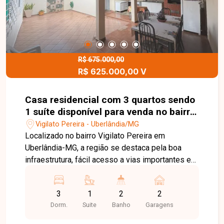
serviço. Essa configuração é ideal para quem
busca um espaço funcional, com potencial de
locação ou para acomodar familiares com
privacidade, em uma localização estratégica e
valorizada da cidade.
R$ 675.000,00
R$ 625.000,00 V
Casa residencial com 3 quartos sendo
1 suíte disponível para venda no bairro
Vigilato Pereira em Uberlândia-MG
Vigilato Pereira - Uberlândia/MG
Localizado no bairro Vigilato Pereira em
Uberlândia-MG, a região se destaca pela boa
infraestrutura, fácil acesso a vias importantes e
proximidade com comércios e serviços,
proporcionando praticidade no dia a dia. A casa
3
1
2
2
possui 214 m² de área construída em terreno de
Dorm.
Suite
Banho
Garagens
300 m², composta por sala ampla em 3
ambientes, 3 quartos com armários sendo 1