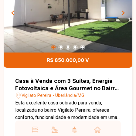
R$ 850.000,00 V
Casa à Venda com 3 Suítes, Energia
Fotovoltaica e Área Gourmet no Bairro
Vigilato Pereira
Vigilato Pereira - Uberlândia/MG
Esta excelente casa sobrado para venda,
localizada no bairro Vigilato Pereira, oferece
conforto, funcionalidade e modernidade em uma
das regiões mais valorizadas de Uberlândia. O
imóvel está construído em um terreno de 300m²,