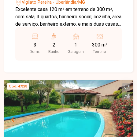
Vigilato Pereira em Uberlândia - MG.
Vigilato Pereira - Uberlândia/MG
Excelente casa 120 m² em terreno de 300 m²,
com sala, 3 quartos, banheiro social, cozinha, área
de serviço, banheiro externo, e mais duas casas
individuais nos fundos, 1 vaga de garagem. Ótima
localização na Avenida Duque de Caxias, com
3
2
1
300 m²
fluxo intenso de veículos, ideal para fins
Dorm.
Banho
Garagem
Terreno
comerciais.
Cód.
47283