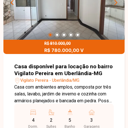
energia solar com geração aproximada de 1.400
W e interfone com conexão ao celular,
proporcionando economia, segurança e
praticidade. Uma excelente opção para quem
busca conforto, tecnologia e ótima localização.
Entre em contato para mais informações.
R$ 810.000,00
R$ 780.000,00 V
Casa disponível para locação no bairro
Vigilato Pereira em Uberlândia-MG
Vigilato Pereira - Uberlândia/MG
Casa com ambientes amplos, composta por três
salas, lavabo, jardim de inverno e cozinha com
armários planejados e bancada em pedra. Possui
três quartos com armários, sendo duas suítes e
um banheiro social, garantindo conforto e
4
2
5
3
funcionalidade. O imóvel conta ainda com quintal
Dorm.
Suítes
Banho
Garagens