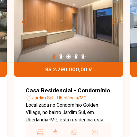
R$ 2.790.000,00 V
Casa Residencial - Condomínio
Jardim Sul - Uberlândia/MG
Localizada no Condomínio Golden
Village, no bairro Jardim Sul, em
Uberlândia-MG, esta residência está
em uma das regiões mais valorizadas
da Zona Sul da cidade, oferecendo