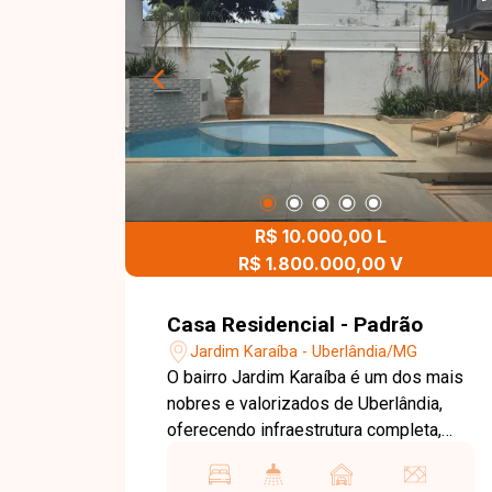
R$ 10.000,00 L
R$ 1.800.000,00 V
Casa Residencial - Padrão
Jardim Karaíba - Uberlândia/MG
O bairro Jardim Karaíba é um dos mais
nobres e valorizados de Uberlândia,
oferecendo infraestrutura completa,
ruas tranquilas, fácil acesso às
principais avenidas da cidade e