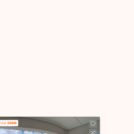
Cód.
50446