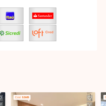
Cód.
52605