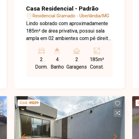
Casa Residencial - Padrão
Residencial Gramado - Uberlândia/MG
Lindo sobrado com aproximadamente
185m² de área privativa, possui sala
ampla em 02 ambientes com pé direito
duplo, 02 suítes sendo 01 máster com
hidromassagem e cromoterapia, lavabo,
2
4
2
185m²
cozinha com armários e bancada de
Dorm.
Banho
Garagens
Const.
granito, varanda com mini academia,
varanda gourmet com piscina e 02
vagas de garagem.
Cód.
49229