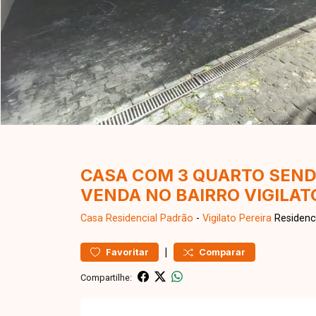
CASA COM 3 QUARTO SENDO
VENDA NO BAIRRO VIGILA
Casa Residencial
Padrão
-
Vigilato Pereira
Residenci
|
Favoritar
Comparar
Compartilhe: