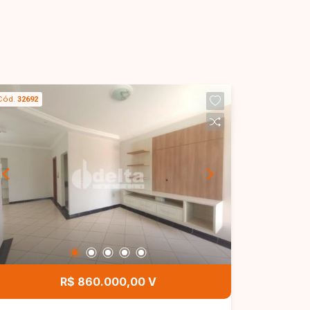
Cód.
32692
R$ 860.000,00 V