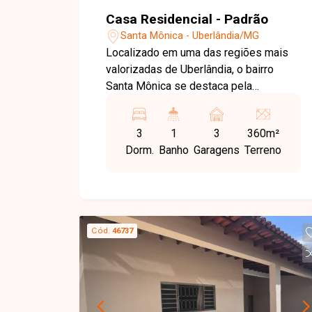
Casa Residencial - Padrão
Santa Mônica - Uberlândia/MG
Localizado em uma das regiões mais
valorizadas de Uberlândia, o bairro
Santa Mônica se destaca pela
excelente infraestrutura, proximidade
com universidades, centros comerciais
3
1
3
360m²
e fácil acesso às principais vias da
Dorm.
Banho
Garagens
Terreno
cidade. É uma região consolidada, com
ampla oferta de serviços, escolas,
supermercados e opções de lazer,
ideal para quem busca praticidade no
dia a dia sem abrir mão de qualidade de
Cód.
46737
vida e segurança. A casa possui sala
ampla em dois ambientes,
proporcionando conforto e integração
dos espaços. Conta com três quartos
na residência principal, sendo um deles