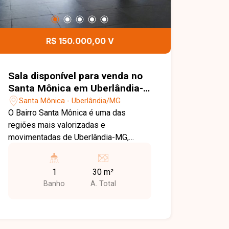
R$ 150.000,00 V
Sala disponível para venda no
Santa Mônica em Uberlândia-
MG
Santa Mônica - Uberlândia/MG
O Bairro Santa Mônica é uma das
regiões mais valorizadas e
movimentadas de Uberlândia-MG,
oferecendo excelente infraestrutura
comercial, grande fluxo de pessoas e
1
30 m²
fácil acesso às principais vias da
Banho
A. Total
cidade. O bairro conta com ampla
variedade de serviços, comércios,
universidades e empresas, sendo uma
localização estratégica para instalação