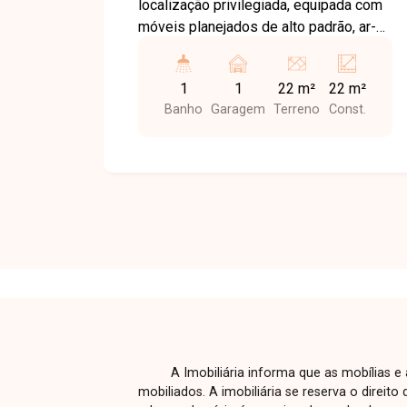
localização privilegiada, equipada com
móveis planejados de alto padrão, ar-
condicionado, bancadas, banheiro e 1
vaga de garagem, em condomínio com
1
1
22 m²
22 m²
laboratório, brinquedoteca, cafeteria,
Banho
Garagem
Terreno
Const.
lanchonete e recepção em todos os
andares.
A Imobiliária informa que as mobílias 
mobiliados. A imobiliária se reserva o direit