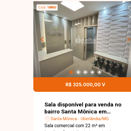
Cód.
18860
R$ 325.000,00 V
Sala disponível para venda no
bairro Santa Mônica em
Uberlândia-MG
Santa Mônica - Uberlândia/MG
Sala comercial com 22 m² em