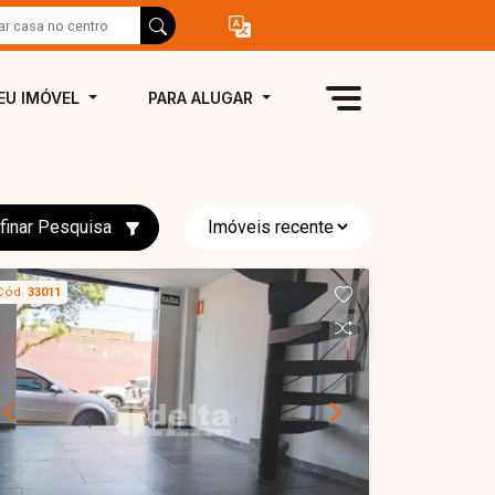
EU IMÓVEL
PARA ALUGAR
finar Pesquisa
Cód.
33011