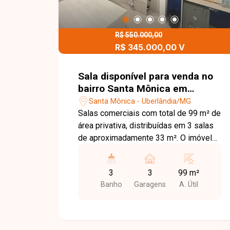
R$ 550.000,00
R$ 345.000,00 V
Sala disponível para venda no
bairro Santa Mônica em
Uberlândia-MG
Santa Mônica - Uberlândia/MG
Salas comerciais com total de 99 m² de
área privativa, distribuídas em 3 salas
de aproximadamente 33 m². O imóvel
conta com 3 vagas de garagem e está
situado em condomínio com portaria 24
3
3
99 m²
horas, oferecendo segurança e
Banho
Garagens
A. Útil
praticidade em localização privilegiada.
Valor de condomínio de cada sala
R$550,00.