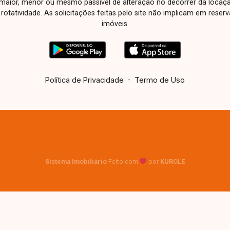
aior, menor ou mesmo passível de alteração no decorrer da locaç
Naves de Ávila, 257 - Centro Rua Rafael
à rotatividade. As solicitações feitas pelo site não implicam em rese
Marino Neto, 135 - Jardim Karaíba Av.
imóveis.
Dr. Laerte Vieira Gonçalves, 607 ? Santa
Mônica
Política de Privacidade
-
Termo de Uso
Sistema Imobiliário
Feito com
por
KUROLE