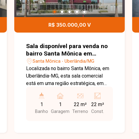
R$ 350.000,00 V
Sala disponível para venda no
bairro Santa Mônica em
Uberlândia-MG
Santa Mônica - Uberlândia/MG
Localizada no bairro Santa Mônica, em
Uberlândia-MG, esta sala comercial
está em uma região estratégica, em
frente ao Hospital Madrecor, com fácil
acesso às principais avenidas da
1
1
22 m²
22 m²
cidade e cercada por clínicas, hospitais,
Banho
Garagem
Terreno
Const.
comércios e diversos serviços,
oferecendo excelente visibilidade e
praticidade para profissionais da área
da saúde e outros segmentos. A sala