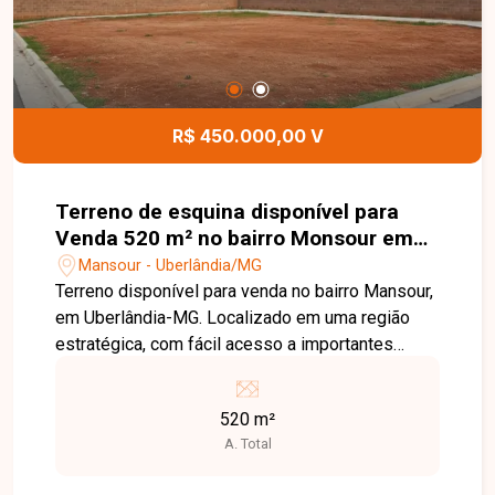
R$ 450.000,00 V
Terreno de esquina disponível para
Venda 520 m² no bairro Monsour em
Uberlândia-MG
Mansour - Uberlândia/MG
Terreno disponível para venda no bairro Mansour,
em Uberlândia-MG. Localizado em uma região
estratégica, com fácil acesso a importantes
avenidas da cidade, este lote oferece excelente
visibilidade e acessibilidade. O bairro conta com
520 m²
infraestrutura completa, incluindo escolas,
A. Total
comércios, serviços de saúde e opções de lazer,
proporcionando praticidade e conforto aos