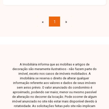
moradores. Ideal para investidores e
construtores que buscam um local privilegiado
para desenvolvimento de projetos residenciais
ou comerciais. Disponibilidade e valores sujeitos
«
1
»
a alteração.
A Imobiliária informa que as mobílias e artigos de
decoração são meramente ilustrativos - não fazem parte do
imóvel, exceto nos casos de imóveis mobiliados. A
imobiliária se reserva o direito de alterar qualquer
informação referente aos valores e dados de seus imóveis
sem aviso prévio. O valor anunciado do condomínio é
aproximado, podendo ser maior, menor ou mesmo passível
de alteração no decorrer da locação. Pode ocorrer de algum
imóvel anunciado no site não estar mais disponível devido à
rotatividade. As solicitações feitas pelo site não implicam