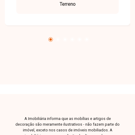
Terreno
diversos comércios. Terreno disponível para
venda no Reserva Novo Mundo, com excelente
localização dentro do loteamento. O lote possui
aproximadamente 12,20 metros de frente por 25
metros de profundidade, oferecendo ótima
configuração para a construção de um projeto
residencial moderno e funcional. Uma excelente
oportunidade para investir ou construir o imóvel
dos seus sonhos em uma das regiões que mais
se valorizam em Uberlândia. Entre em contato e
agende sua visita!
A Imobiliária informa que as mobílias e artigos de
decoração são meramente ilustrativos - não fazem parte do
imóvel, exceto nos casos de imóveis mobiliados. A