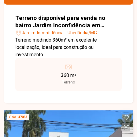
Terreno disponível para venda no
bairro Jardim Inconfidência em
Uberlândia MG
Jardim Inconfidência - Uberlândia/MG
Terreno medindo 360m² em excelente
localização, ideal para construção ou
investimento.
360 m²
Terreno
Cód.
47053