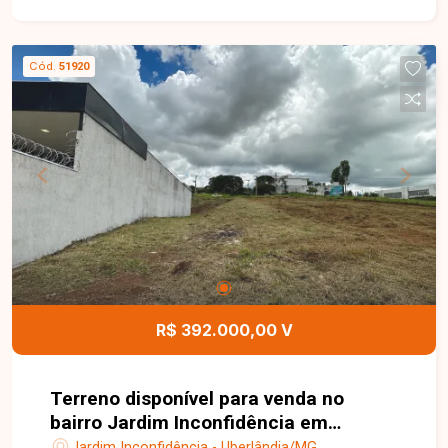
situado com fácil acesso a importantes vias da
cidade, facilitando a mobilidade para outras
regiões. Ideal para você que busca um local com
Cód.
51920
ótima valorização. Disponibilidade e valores
sujeitos a alteração.
R$ 392.000,00 V
Terreno disponível para venda no
bairro Jardim Inconfidência em
Uberlândia-MG
Jardim Inconfidência - Uberlândia/MG