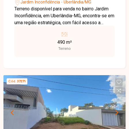
Uberlândia-MG
Jardim Inconfidência - Uberlândia/MG
Terreno disponível para venda no bairro Jardim
Inconfidência, em Uberlândia-MG, encontra-se em
uma região estratégica, com fácil acesso a
importantes avenidas da cidade. O bairro oferece
infraestrutura completa, incluindo escolas,
490 m²
comércios, serviços de saúde e opções de lazer,
Terreno
proporcionando praticidade e conforto aos
moradores. Ideal para investidores e
construtores que buscam um local privilegiado
para desenvolvimento de projetos residenciais
ou comerciais. Disponibilidade e valores sujeitos
Cód.
37271
a alteração. Imagem ilustrativa.