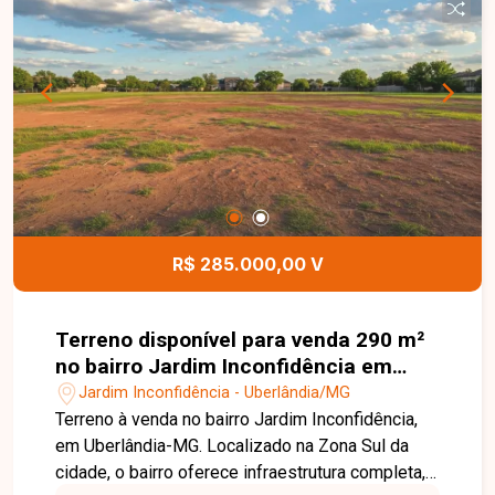
aplica. Uma excelente oportunidade para investir
ou construir em uma região consolidada e com
grande potencial de valorização. Entre em contato
para mais informações e agende uma visita!
Disponibilidade e valores sujeitos a alteração.
Imagem ilustrativa.
R$ 285.000,00 V
Terreno disponível para venda 290 m²
no bairro Jardim Inconfidência em
Uberlândia-MG
Jardim Inconfidência - Uberlândia/MG
Terreno à venda no bairro Jardim Inconfidência,
em Uberlândia-MG. Localizado na Zona Sul da
cidade, o bairro oferece infraestrutura completa,