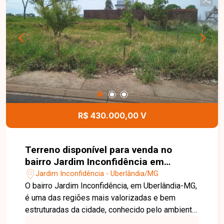
enquanto o terreno ainda está disponível.
R$ 430.000,00 V
Terreno disponível para venda no
bairro Jardim Inconfidência em
Uberlândia - MG
Jardim Inconfidência - Uberlândia/MG
O bairro Jardim Inconfidência, em Uberlândia-MG,
é uma das regiões mais valorizadas e bem
estruturadas da cidade, conhecido pelo ambiente
tranquilo, ruas largas e fácil acesso às principais