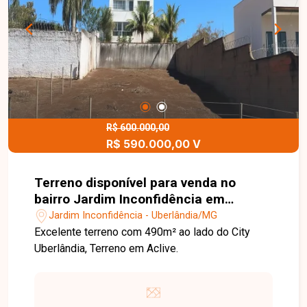
R$ 600.000,00
R$ 590.000,00 V
Terreno disponível para venda no
bairro Jardim Inconfidência em
Uberlândia-MG
Jardim Inconfidência - Uberlândia/MG
Excelente terreno com 490m² ao lado do City
Uberlândia, Terreno em Aclive.