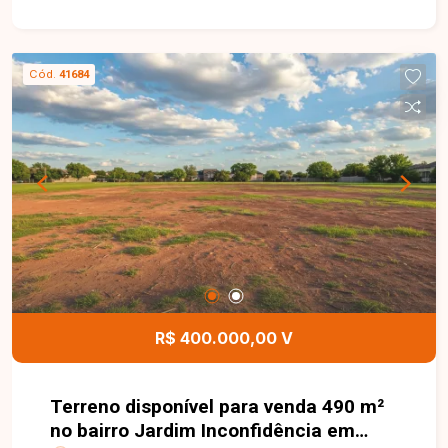
vida para moradores e investidores. O terreno
possui 490 m² e oferece excelente potencial
para desenvolvimento de projetos residenciais
Cód.
41684
ou comerciais. Sua localização privilegiada e a
ótima infraestrutura da região tornam o imóvel
uma excelente opção para construtores e
investidores que buscam valorização e
praticidade em uma das áreas mais promissoras
de Uberlândia. Uma excelente oportunidade para
investir ou construir em uma localização
estratégica da cidade. Entre em contato para
mais informações e agende uma visita para
conhecer todos os detalhes deste terreno.
Disponibilidade e valores sujeitos a alteração.
R$ 400.000,00 V
Imagem ilustrativa.
Terreno disponível para venda 490 m²
no bairro Jardim Inconfidência em