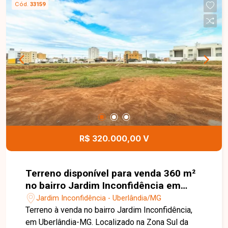
Cód.
33159
investidores e construtores que buscam um local
estratégico para desenvolvimento de projetos
residenciais ou comerciais. Disponibilidade e
valores sujeitos a alteração. Imagem ilustrativa.
R$ 320.000,00 V
Terreno disponível para venda 360 m²
no bairro Jardim Inconfidência em
Uberlândia-MG
Jardim Inconfidência - Uberlândia/MG
Terreno à venda no bairro Jardim Inconfidência,
em Uberlândia-MG. Localizado na Zona Sul da