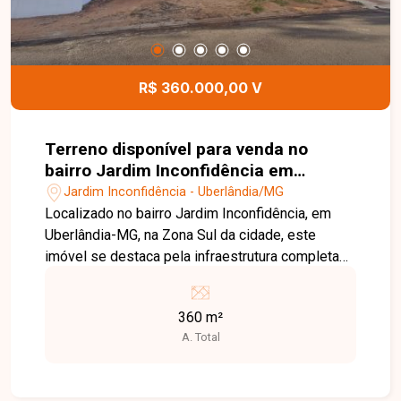
R$ 360.000,00 V
Terreno disponível para venda no
bairro Jardim Inconfidência em
Uberlândia-MG
Jardim Inconfidência - Uberlândia/MG
Localizado no bairro Jardim Inconfidência, em
Uberlândia-MG, na Zona Sul da cidade, este
imóvel se destaca pela infraestrutura completa
da região, com ruas asfaltadas, iluminação
pública eficiente e coleta de lixo regular, além de
360 m²
contar com escolas, unidades de saúde,
A. Total
comércio variado e áreas verdes, proporcionando
praticidade e qualidade de vida, com fácil acesso
às principais vias da cidade. Terreno à venda no