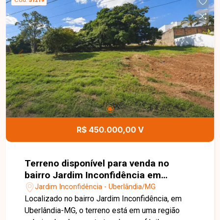
51219
não perca a chance de garantir esse terreno.
R$ 450.000,00 V
Terreno disponível para venda no
bairro Jardim Inconfidência em
Uberlândia MG
Jardim Inconfidência - Uberlândia/MG
Localizado no bairro Jardim Inconfidência, em
Uberlândia-MG, o terreno está em uma região