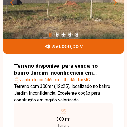
R$ 250.000,00 V
Terreno disponível para venda no
bairro Jardim Inconfidência em
Uberlândia MG
Jardim Inconfidência - Uberlândia/MG
Terreno com 300m² (12x25), localizado no bairro
Jardim Inconfidência. Excelente opção para
construção em região valorizada.
300 m²
Terreno