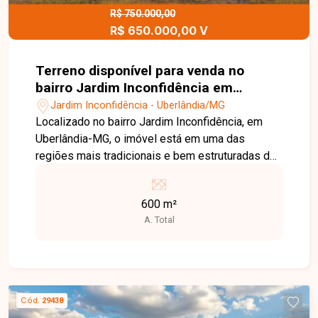
R$ 750.000,00
R$ 650.000,00 V
Terreno disponível para venda no
bairro Jardim Inconfidência em
Uberlândia-MG
Jardim Inconfidência - Uberlândia/MG
Localizado no bairro Jardim Inconfidência, em
Uberlândia-MG, o imóvel está em uma das
regiões mais tradicionais e bem estruturadas da
cidade, com infraestrutura completa, fácil acesso
ao transporte coletivo e proximidade a
600 m²
universidades, hospitais e centros comerciais. O
A. Total
bairro oferece praticidade, mobilidade e alta
demanda, sendo ideal para moradia ou
investimento. Terreno com excelente potencial
construtivo, ideal para projetos residenciais ou
comerciais, localizado em área valorizada e com
Cód.
29438
ótima infraestrutura urbana. Condomínio não se