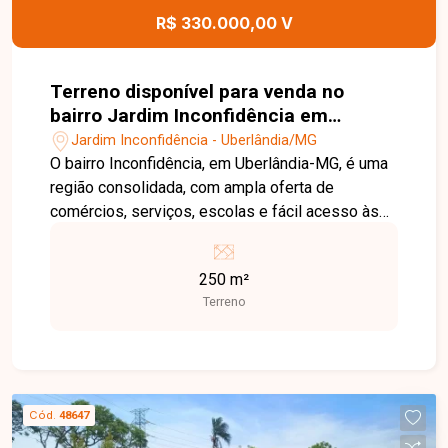
R$ 330.000,00 V
Terreno disponível para venda no
bairro Jardim Inconfidência em
Uberlândia MG
Jardim Inconfidência - Uberlândia/MG
O bairro Inconfidência, em Uberlândia-MG, é uma
região consolidada, com ampla oferta de
comércios, serviços, escolas e fácil acesso às
principais vias da cidade, proporcionando
praticidade e valorização constante para quem
250 m²
busca investir ou construir. O terreno possui 250
Terreno
m² (10x25), está em excelente localização e é
ideal para construção residencial ou
investimento, oferecendo versatilidade e boas
condições para desenvolvimento de diferentes
projetos. Para mais informações e visita ao local,
Cód.
48647
entre em contato e aproveite essa oportunidade