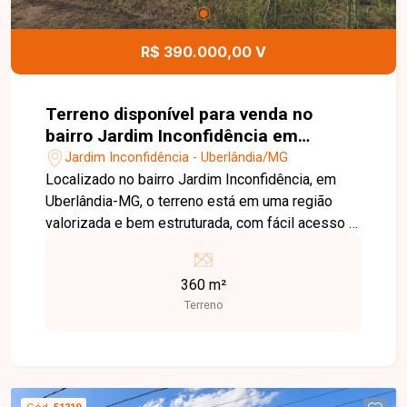
R$ 390.000,00 V
Terreno disponível para venda no
bairro Jardim Inconfidência em
Uberlândia MG
Jardim Inconfidência - Uberlândia/MG
Localizado no bairro Jardim Inconfidência, em
Uberlândia-MG, o terreno está em uma região
valorizada e bem estruturada, com fácil acesso a
comércios, supermercados, escolas e serviços,
ideal para quem busca praticidade e excelente
360 m²
potencial de construção. Terreno com 360m², em
Terreno
excelente localização, proporcionando espaço
ideal para construção residencial ou
investimento. Uma excelente oportunidade para
construir ou investir em uma região em
crescimento, entre em contato agora mesmo e
Cód.