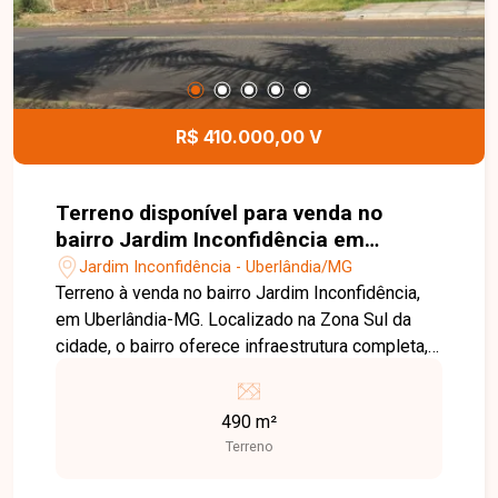
R$ 410.000,00 V
Terreno disponível para venda no
bairro Jardim Inconfidência em
Uberlândia-MG
Jardim Inconfidência - Uberlândia/MG
Terreno à venda no bairro Jardim Inconfidência,
em Uberlândia-MG. Localizado na Zona Sul da
cidade, o bairro oferece infraestrutura completa,
incluindo ruas asfaltadas, iluminação pública
eficiente e coleta de lixo regular. Além disso,
490 m²
conta com escolas, unidades de saúde, comércio
Terreno
variado e áreas verdes, proporcionando
qualidade de vida aos moradores. O terreno está