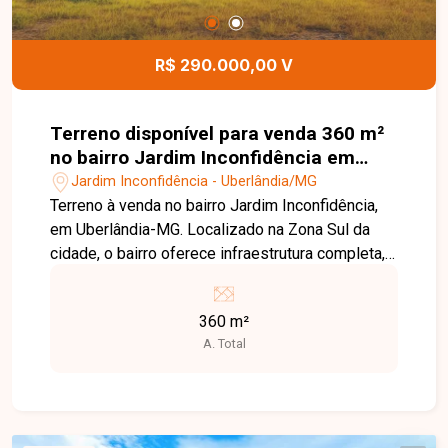
R$ 290.000,00 V
Terreno disponível para venda 360 m²
no bairro Jardim Inconfidência em
Uberlândia-MG
Jardim Inconfidência - Uberlândia/MG
Terreno à venda no bairro Jardim Inconfidência,
em Uberlândia-MG. Localizado na Zona Sul da
cidade, o bairro oferece infraestrutura completa,
incluindo ruas asfaltadas, iluminação pública
eficiente e coleta de lixo regular. Além disso,
360 m²
conta com escolas, unidades de saúde, comércio
A. Total
variado e áreas verdes, proporcionando
qualidade de vida aos moradores. O terreno está
situado em uma área tranquila e segura, com fácil
acesso a importantes vias da cidade, facilitando
a mobilidade para outras regiões. Ideal para