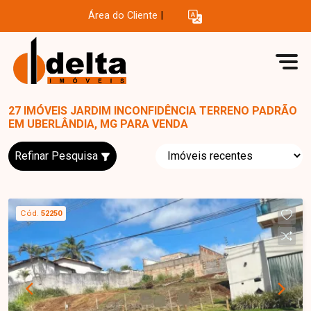
Área do Cliente
|
27 IMÓVEIS JARDIM INCONFIDÊNCIA TERRENO PADRÃO
EM UBERLÂNDIA, MG PARA VENDA
Refinar Pesquisa
Cód.
52250