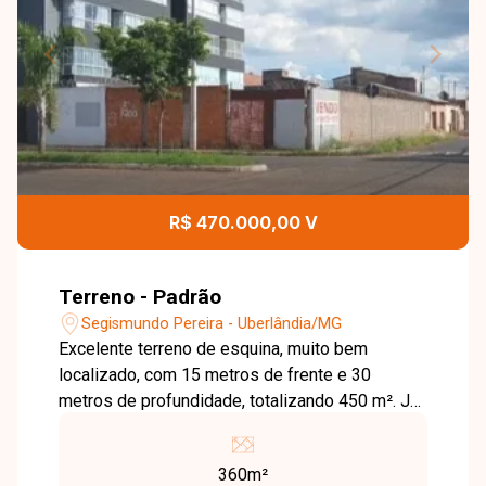
R$ 470.000,00 V
Terreno - Padrão
Segismundo Pereira - Uberlândia/MG
Excelente terreno de esquina, muito bem
localizado, com 15 metros de frente e 30
metros de profundidade, totalizando 450 m². Já
murado em L, é uma ótima oportunidade para
construir com espaço e visibilidade privilegiada.
360m²