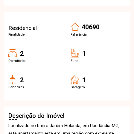
40690
Residencial
Finalidade
Referência
2
1
Dormitórios
Suite
2
1
Banheiros
Garagem
Descrição do Imóvel
Localizado no bairro Jardim Holanda, em Uberlândia-MG,
este apartamento está em uma região com excelente