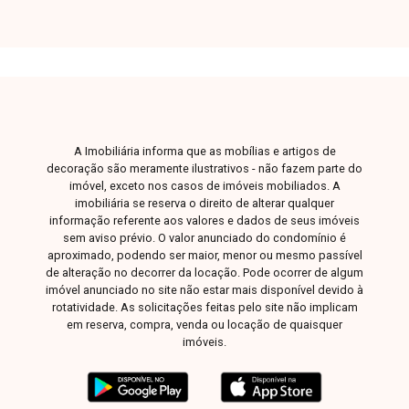
praticidade no dia a dia. Dispõe ainda de área de
serviço e 1 vaga de garagem coberta. O
condomínio oferece excelente estrutura com
portaria 24 horas, elevadores, quadra esportiva,
piscinas adulto e infantil, salão de festas,
espaço gourmet com churrasqueira e
brinquedoteca. A água é cobrada
A Imobiliária informa que as mobílias e artigos de
individualmente e o gás canalizado já está
decoração são meramente ilustrativos - não fazem parte do
incluso no condomínio. Uma excelente
imóvel, exceto nos casos de imóveis mobiliados. A
oportunidade para quem busca conforto,
imobiliária se reserva o direito de alterar qualquer
informação referente aos valores e dados de seus imóveis
segurança e lazer completo em uma localização
sem aviso prévio. O valor anunciado do condomínio é
privilegiada. Entre em contato para mais
aproximado, podendo ser maior, menor ou mesmo passível
informações e agende sua visita para conhecer
de alteração no decorrer da locação. Pode ocorrer de algum
este imóvel.
imóvel anunciado no site não estar mais disponível devido à
rotatividade. As solicitações feitas pelo site não implicam
em reserva, compra, venda ou locação de quaisquer
imóveis.