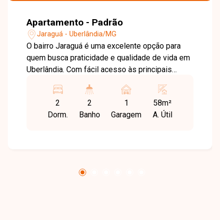
Apartamento - Padrão
Jaraguá - Uberlândia/MG
O bairro Jaraguá é uma excelente opção para
quem busca praticidade e qualidade de vida em
Uberlândia. Com fácil acesso às principais
avenidas da cidade, a região conta com
supermercados, escolas, farmácias, comércios
2
2
1
58m²
e diversos serviços que facilitam a rotina dos
Dorm.
Banho
Garagem
A. Útil
moradores, além de apresentar constante
valorização imobiliária. Apartamento com sala
ampla em 2 ambientes, equipada com painel de
TV e sacada, proporcionando mais conforto e
integração aos espaços. O imóvel possui 2
quartos, sendo 1 suíte com banheiro equipado
com armário, além de banheiro social também
com armário. A cozinha conta com armários
planejados, fogão e bancada, oferecendo