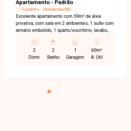
Apartamento - Padrão
Fundinho - Uberlândia/MG
Excelente apartamento com 59m² de área
privativa, com sala em 2 ambientes, 1 suíte com
armário embutido, 1 quarto/escritório, lavabo,
cozinha com armário, área de serviço e 1 vaga
de garagem. Condomínio com portaria 24 horas,
2
2
1
60m²
hall social decorado, jardim, entrada porte-
Dorm.
Banho
Garagem
A. Útil
cochère, salão de festas mobiliado, salão de
jogos, academia e 2 elevadores.