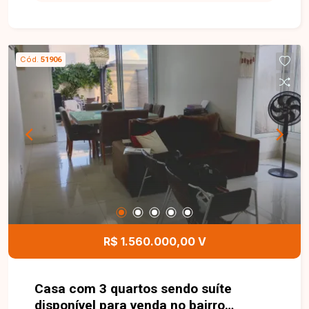
sala com pé-direito duplo, proporcionando mais
sofisticação, iluminação e amplitude aos
ambientes. O imóvel possui armários planejados
e suíte com ar-condicionado, garantindo mais
Cód.
51906
conforto e praticidade no dia a dia. Conta com 3
suítes, sendo 1 suíte master com closet, além de
cozinha integrada e excelente área gourmet com
churrasqueira e ofurô, ideal para momentos de
lazer e convivência. Possui ainda garagem para 4
carros, sendo 2 vagas cobertas, oferecendo mais
comodidade e funcionalidade. Uma excelente
oportunidade para quem busca morar em
condomínio de alto padrão em localização
privilegiada. Entre em contato e agende sua
visita.
R$ 1.560.000,00 V
Casa com 3 quartos sendo suíte
disponível para venda no bairro