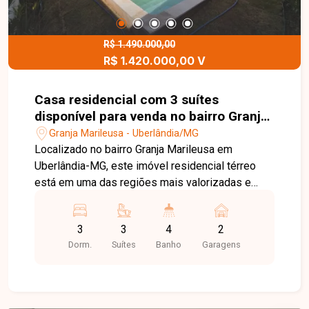
R$ 1.490.000,00
R$ 1.420.000,00 V
Casa residencial com 3 suítes
disponível para venda no bairro Granja
Marileusa em Uberlândia-MG
Granja Marileusa - Uberlândia/MG
Localizado no bairro Granja Marileusa em
Uberlândia-MG, este imóvel residencial térreo
está em uma das regiões mais valorizadas e
planejadas da cidade, com excelente
infraestrutura, segurança, áreas de lazer,
3
3
4
2
comércios e fácil acesso às principais vias. A
Dorm.
Suítes
Banho
Garagens
casa possui aproximadamente 156 m² de área
construída em terreno de 277,39 m², com projeto
moderno, ambientes integrados e acabamento de
alto padrão. O imóvel conta com sala para 2