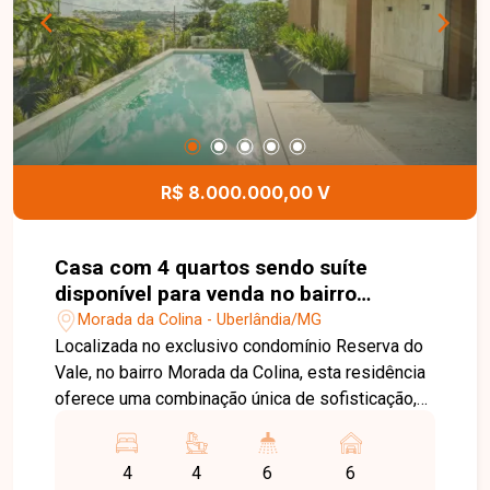
R$ 8.000.000,00 V
Casa com 4 quartos sendo suíte
disponível para venda no bairro
Morada da Colina em Uberlândia-MG
Morada da Colina - Uberlândia/MG
Localizada no exclusivo condomínio Reserva do
Vale, no bairro Morada da Colina, esta residência
oferece uma combinação única de sofisticação,
conforto e integração com a natureza. Inserida
em um dos endereços mais desejados de
4
4
6
6
Uberlândia, a propriedade proporciona segurança,