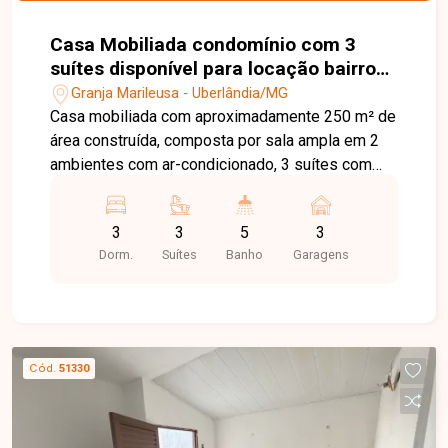
Casa Mobiliada condomínio com 3
suítes disponível para locação bairro
Granja Marileusa em Uberlândia-MG
Granja Marileusa - Uberlândia/MG
Casa mobiliada com aproximadamente 250 m² de
área construída, composta por sala ampla em 2
ambientes com ar-condicionado, 3 suítes com
armários embutidos e ar-condicionado, banheiro
social, escritório planejado, cozinha planejada
3
3
5
3
com ilha estilo americana, despensa, área de
Dorm.
Suítes
Banho
Garagens
serviço com lavanderia e armários e 3 vagas de
garagem. Conta ainda com varanda gourmet com
churrasqueira e banheiro, além de piscina
aquecida. O condomínio dispõe de portaria 24
horas, salão de festas, academia, espaço
Cód.
51330
gourmet, piscina e quadras esportivas. Entre em
contato com a equipe da Delta Imóveis e agende
sua visita para conhecer essa oportunidade.