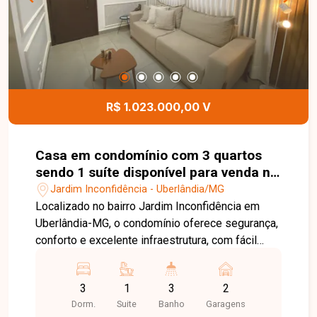
gourmet, piscina aquecida com cascata e ducha e
jardim planejado. Entre em contato com a equipe
da Delta Imóveis e agende sua visita para
conhecer essa oportunidade.
R$ 1.023.000,00 V
Casa em condomínio com 3 quartos
sendo 1 suíte disponível para venda no
bairro Jardim Inconfidência em
Jardim Inconfidência - Uberlândia/MG
Uberlândia-MG
Localizado no bairro Jardim Inconfidência em
Uberlândia-MG, o condomínio oferece segurança,
conforto e excelente infraestrutura, com fácil
acesso a vias importantes e proximidade com
comércios e serviços, sendo ideal para quem
3
1
3
2
busca qualidade de vida. A casa é distribuída em
Dorm.
Suite
Banho
Garagens
dois pavimentos, composta por sala ampla em 2