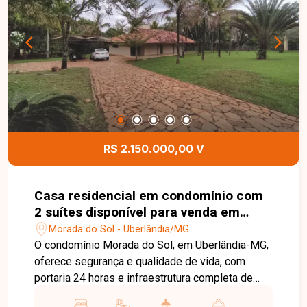
oportunidade.
R$ 2.150.000,00 V
Casa residencial em condomínio com
2 suítes disponível para venda em
Uberlândia-MG
Morada do Sol - Uberlândia/MG
O condomínio Morada do Sol, em Uberlândia-MG,
oferece segurança e qualidade de vida, com
portaria 24 horas e infraestrutura completa de
lazer, incluindo clube privativo com restaurante,