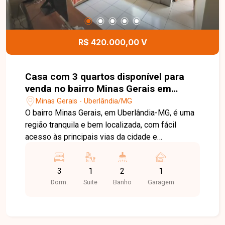
contato com a Delta Imóveis para mais
informações e agende sua visita.
R$ 420.000,00 V
Casa com 3 quartos disponível para
venda no bairro Minas Gerais em
Uberlândia-MG.
Minas Gerais - Uberlândia/MG
O bairro Minas Gerais, em Uberlândia-MG, é uma
região tranquila e bem localizada, com fácil
acesso às principais vias da cidade e
proximidade com comércios e serviços, ideal
para quem busca praticidade e qualidade de vida.
3
1
2
1
Casa com sala, 3 quartos sendo 1 suíte e 2 com
Dorm.
Suite
Banho
Garagem
guarda-roupas embutidos, banheiro social,
cozinha com armários, lavanderia e varanda
gourmet, ambientes bem distribuídos que
proporcionam conforto e funcionalidade. Possui