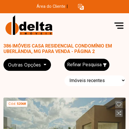
Área do Cliente
|
386 IMÓVEIS CASA RESIDENCIAL CONDOMÍNIO EM
UBERLÂNDIA, MG PARA VENDA - PÁGINA 2
Outras Opções
Refinar Pesquisa
Cód.
52068