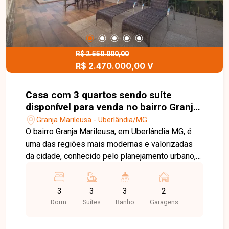
modernidade e praticidade. Entre em contato para
mais informações e agende sua visita.
R$ 2.550.000,00
R$ 2.470.000,00 V
Casa com 3 quartos sendo suíte
disponível para venda no bairro Granja
Marileusa em Uberlândia-MG
Granja Marileusa - Uberlândia/MG
O bairro Granja Marileusa, em Uberlândia MG, é
uma das regiões mais modernas e valorizadas
da cidade, conhecido pelo planejamento urbano,
segurança, excelente infraestrutura e fácil
acesso a importantes pontos, oferecendo
3
3
3
2
qualidade de vida e praticidade. Casa de alto
Dorm.
Suítes
Banho
Garagens
padrão em condomínio fechado, com terreno de
452 m² e 223 m² de área construída. O imóvel