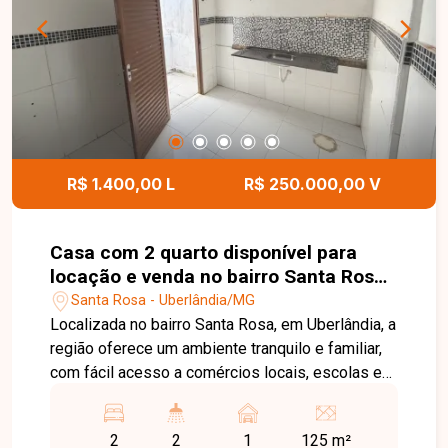
R$ 1.400,00 L
R$ 250.000,00 V
Casa com 2 quarto disponível para
locação e venda no bairro Santa Rosa
em Uberlândia MG
Santa Rosa - Uberlândia/MG
Localizada no bairro Santa Rosa, em Uberlândia, a
região oferece um ambiente tranquilo e familiar,
com fácil acesso a comércios locais, escolas e
serviços essenciais, sendo uma excelente
escolha para quem busca praticidade e boa
2
2
1
125 m²
qualidade de vida. O imóvel possui 125 m² de