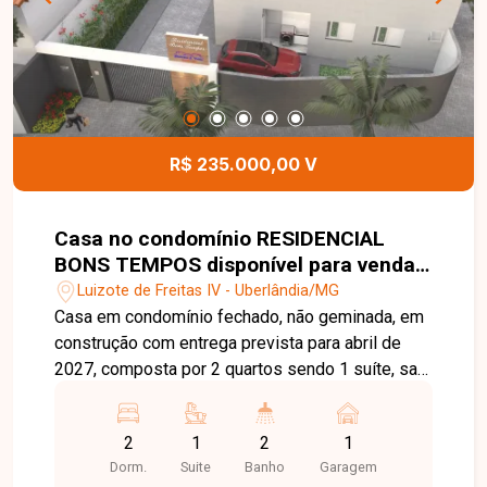
R$ 235.000,00 V
Casa no condomínio RESIDENCIAL
BONS TEMPOS disponível para venda
em Uberlândia-MG
Luizote de Freitas IV - Uberlândia/MG
Casa em condomínio fechado, não geminada, em
construção com entrega prevista para abril de
2027, composta por 2 quartos sendo 1 suíte, sala
e cozinha integradas, banheiros e cozinha com
revestimento em porcelanato até o teto, piso em
2
1
2
1
porcelanato retificado, área de lazer privativa com
Dorm.
Suite
Banho
Garagem
churrasqueira, estacionamento para até 2