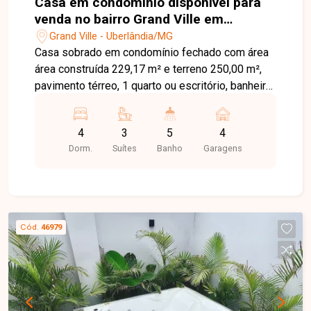
Casa em condomínio disponível para
venda no bairro Grand Ville em
Uberlândia-MG
Grand Ville - Uberlândia/MG
Casa sobrado em condomínio fechado com área
área construída 229,17 m² e terreno 250,00 m²,
pavimento térreo, 1 quarto ou escritório, banheiro
social, sala ampla em 2 ambientes integradas,
jardim de inverno, porta retrátil, ampla cozinha
4
3
5
4
toda planejada, área gourmet com churrasqueira
Dorm.
Suítes
Banho
Garagens
balcão em granito, lavanderia, despensa cômodo
depósito, área de lazer com piscina aquecida
cascata, banheiro externo , piso superior, Sala de
estar com jardim de inverno, 3 suítes com
armários sendo 1 com closet e varandas,
Cód.
46979
garagem para 4 carros sendo 2 cobertos.
condomínio com portaria 24 horas, quiosque com
churrasqueira playground quadra de esportes,
pista de caminhada, fiação subterrânea.