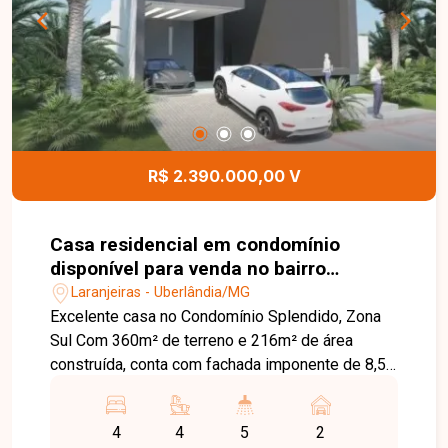
R$ 2.390.000,00 V
Casa residencial em condomínio
disponível para venda no bairro
Laranjeiras em Uberlândia-MG.
Laranjeiras - Uberlândia/MG
Excelente casa no Condomínio Splendido, Zona
Sul Com 360m² de terreno e 216m² de área
construída, conta com fachada imponente de 8,5
metros de altura e porta de entrada com 5
metros. Possui 4 suítes, sendo a master com
4
4
5
2
amplo closet, e uma suíte com possibilidade de