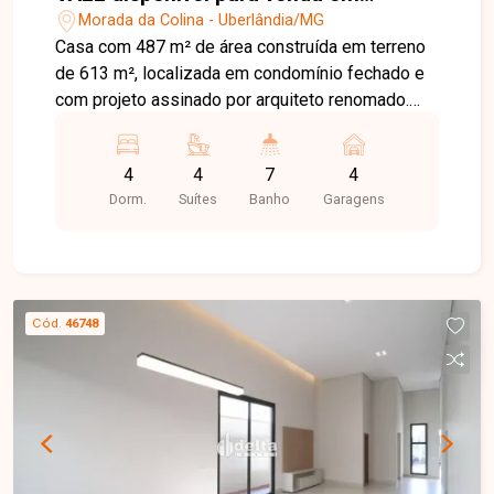
Uberlândia-MG
Morada da Colina - Uberlândia/MG
Casa com 487 m² de área construída em terreno
de 613 m², localizada em condomínio fechado e
com projeto assinado por arquiteto renomado.
Conta com hall de entrada, sala privativa de TV,
lavabo e 3 salas integradas com piso em
4
4
7
4
travertino, iluminação planejada e ar-condicionado
Dorm.
Suítes
Banho
Garagens
linear embutido. No segundo piso, possui 4
suítes, sendo 2 master, todas com persianas
automatizadas. Cozinha com marcenaria
planejada. Área gourmet com forno, churrasqueira
a gás e vestiários, piscina com hidromassagem,
Cód.
46748
aquecimento, iluminação e sauna. Elevador
panorâmico, lindo jardim e garagem para até 4
carros.