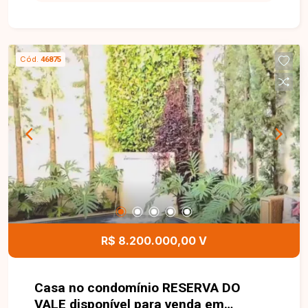
iluminação em LED na fachada, sistema de água
quente em todos os banheiros e cozinha, pontos
de ar-condicionado nos quartos, fino acabamento
com piso em porcelanato, esquadrias de alumínio
Cód.
46875
e teto rebaixado em gesso.
R$ 8.200.000,00 V
Casa no condomínio RESERVA DO
VALE disponível para venda em