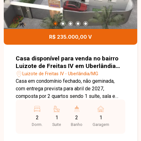
R$ 235.000,00 V
Casa disponível para venda no bairro
Luizote de Freitas IV em Uberlândia
MG
Luizote de Freitas IV - Uberlândia/MG
Casa em condomínio fechado, não geminada,
com entrega prevista para abril de 2027,
composta por 2 quartos sendo 1 suíte, sala e
cozinha integradas, banheiros e cozinha
totalmente revestidos em porcelanato, piso em
2
1
2
1
porcelanato retificado, área de lazer privativa com
Dorm.
Suite
Banho
Garagem
churrasqueira, estacionamento para até 2
veículos (1 vaga coberta), portão eletrônico,