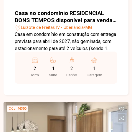
Casa no condomínio RESIDENCIAL
BONS TEMPOS disponível para venda
em Uberlândia-MG
Luizote de Freitas IV - Uberlândia/MG
Casa em condomínio em construção com entrega
prevista para abril de 2027, não geminada, com
estacionamento para até 2 veículos (sendo 1
vaga coberta), 3 quartos sendo 1 suíte, sala e
cozinha integradas, revestimento em porcelanato
2
1
2
1
em todas as paredes da cozinha e banheiros,
Dorm.
Suite
Banho
Garagem
piso em porcelanato retificado, área de lazer com
churrasqueira individual, portão eletrônico,
interfone, concertina e entrada facilitada.
Cód.
46300