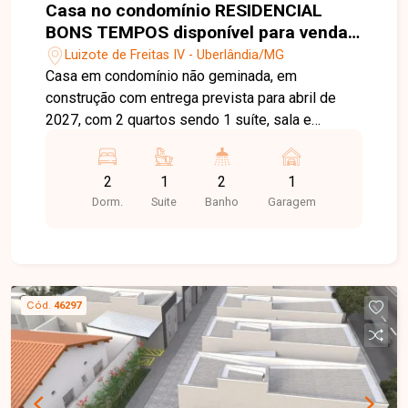
Casa no condomínio RESIDENCIAL
BONS TEMPOS disponível para venda
em Uberlândia-MG
Luizote de Freitas IV - Uberlândia/MG
Casa em condomínio não geminada, em
construção com entrega prevista para abril de
2027, com 2 quartos sendo 1 suíte, sala e
cozinha integradas, cozinha e banheiros com
revestimento em porcelanato nas paredes, piso
2
1
2
1
em porcelanato retificado, área de lazer com
Dorm.
Suite
Banho
Garagem
churrasqueira individual, estacionamento para até
2 veículos (1 vaga coberta), portão eletrônico,
interfone, concertina e entrada facilitada.
Cód.
46297