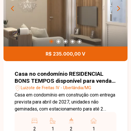
R$ 235.000,00 V
Casa no condomínio RESIDENCIAL
BONS TEMPOS disponível para venda
em Uberlândia-MG
Luizote de Freitas IV - Uberlândia/MG
Casa em condomínio em construção com entrega
prevista para abril de 2027, unidades não
geminadas, com estacionamento para até 2
veículos (sendo 1 vaga coberta), 2 quartos sendo
1 suíte, sala e cozinha integradas, cozinha e
2
1
2
1
banheiros totalmente revestidos em porcelanato,