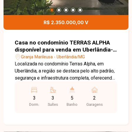
independente. Entre em contato com a Delta
Imóveis e agende uma visita. Nossa equipe está
pronta para apresentar todos os detalhes deste
R$ 2.350.000,00 V
excelente imóvel e ajudá-lo a encontrar o imóvel
ideal para você e sua família.
Casa no condomínio TERRAS ALPHA
disponível para venda em Uberlândia-
MG
Granja Marileusa - Uberlândia/MG
Localizada no condomínio Terras Alpha, em
Uberlândia, a região se destaca pelo alto padrão,
segurança e infraestrutura completa, oferecendo
tranquilidade e qualidade de vida com fácil
acesso às principais vias da cidade. O imóvel
3
3
5
2
possui aproximadamente 190m² de área
Dorm.
Suítes
Banho
Garagens
construída, com sala ampla integrada à cozinha
com ilha e mesa para 12 lugares, 3 suítes sendo
1 máster com banheira de imersão, chuveiro
duplo, closet espelhado e teto estrelado com