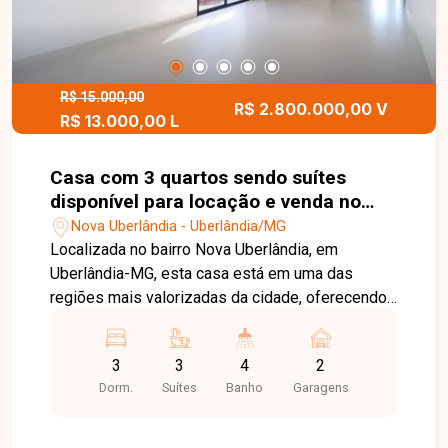
R$ 15.000,00
R$ 2.800.000,00 V
R$ 13.000,00 L
Casa com 3 quartos sendo suítes
disponível para locação e venda no
bairro Nova Uberlândia em Uberlândia-
Nova Uberlândia - Uberlândia/MG
MG
Localizada no bairro Nova Uberlândia, em
Uberlândia-MG, esta casa está em uma das
regiões mais valorizadas da cidade, oferecendo
tranquilidade, segurança e fácil acesso às
principais vias, além de estar próxima a
3
3
4
2
comércios, escolas e diversos serviços. O
Dorm.
Suítes
Banho
Garagens
condomínio proporciona uma excelente
infraestrutura para quem busca qualidade de vida
e conforto. Trata-se de uma casa nova, de