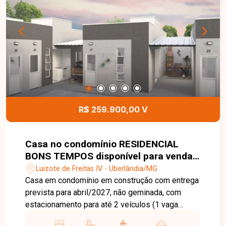
R$ 259.900,00 V
Casa no condomínio RESIDENCIAL
BONS TEMPOS disponível para venda
em Uberlândia-MG
Luizote de Freitas IV - Uberlândia/MG
Casa em condomínio em construção com entrega
prevista para abril/2027, não geminada, com
estacionamento para até 2 veículos (1 vaga
coberta), 3 quartos sendo 1 suíte, sala e cozinha