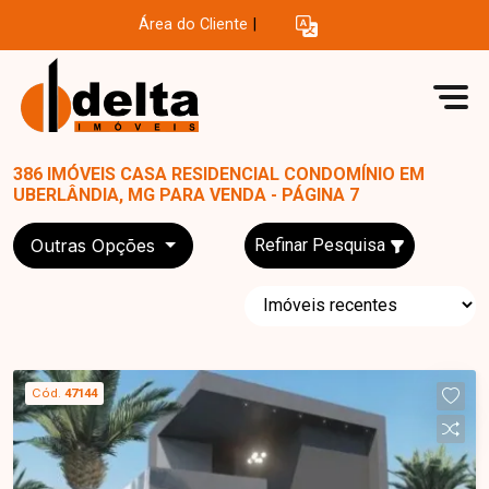
Área do Cliente
|
386 IMÓVEIS CASA RESIDENCIAL CONDOMÍNIO EM
UBERLÂNDIA, MG PARA VENDA - PÁGINA 7
Outras Opções
Refinar Pesquisa
Cód.
47144