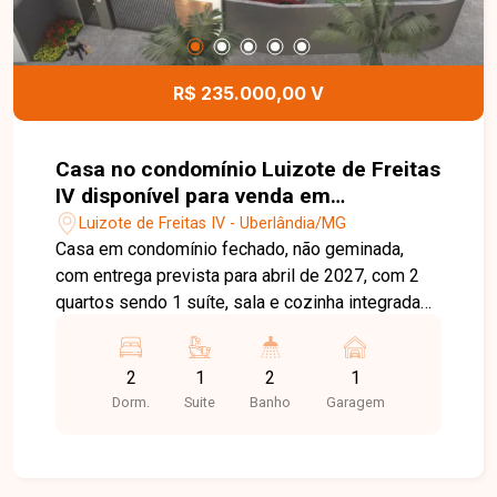
R$ 235.000,00 V
Casa no condomínio Luizote de Freitas
IV disponível para venda em
Uberlândia-MG
Luizote de Freitas IV - Uberlândia/MG
Casa em condomínio fechado, não geminada,
com entrega prevista para abril de 2027, com 2
quartos sendo 1 suíte, sala e cozinha integradas,
revestimento total em porcelanato nas paredes
da cozinha e banheiros, piso em porcelanato
2
1
2
1
retificado, área de lazer com churrasqueira
Dorm.
Suite
Banho
Garagem
individual, estacionamento para até 2 veículos
sendo 1 vaga coberta, portão eletrônico,
interfone, concertina e entrada facilitada.