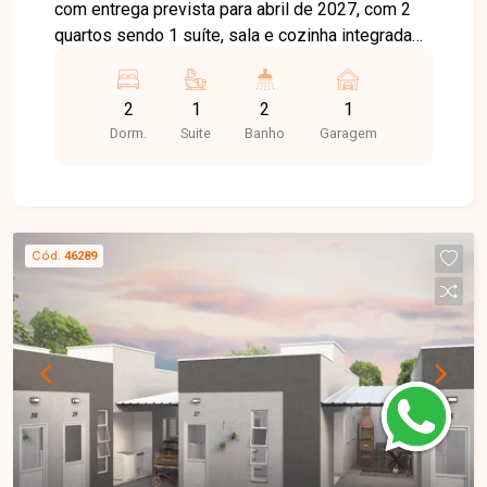
com entrega prevista para abril de 2027, com 2
quartos sendo 1 suíte, sala e cozinha integradas,
revestimento total em porcelanato nas paredes
da cozinha e dos banheiros, piso em porcelanato
2
1
2
1
retificado, área de lazer com churrasqueira
Dorm.
Suite
Banho
Garagem
individual, portão eletrônico, interfone, concertina,
estacionamento para até 2 veículos (sendo 1
vaga coberta) e entrada facilitada.
Cód.
46289