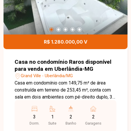
R$ 1.280.000,00 V
Casa no condomínio Raros disponível
para venda em Uberlândia-MG
Grand Ville - Uberlândia/MG
Casa em condomínio com 149,75 m² de área
construída em terreno de 253,45 m², conta com
sala em dois ambientes com pé-direito duplo, 3
quartos sendo 1 suíte com closet, banheiro
social, cozinha integrada com pia em granito, área
3
1
2
2
de serviço coberta, banheiro externo, lavanderia,
Dorm.
Suite
Banho
Garagens
spa, churrasqueira, 2 vagas de garagem cobertas,