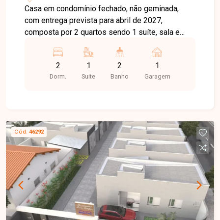
Casa em condomínio fechado, não geminada,
com entrega prevista para abril de 2027,
composta por 2 quartos sendo 1 suíte, sala e
cozinha integradas, cozinha e banheiros
totalmente revestidos em porcelanato, piso em
2
1
2
1
porcelanato retificado, área de lazer com
Dorm.
Suite
Banho
Garagem
churrasqueira individual, estacionamento para até
2 veículos (1 vaga coberta), portão eletrônico,
interfone, concertina e entrada facilitada.
Cód.
46292