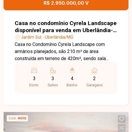
R$ 2.950.000,00 V
Casa no condomínio Cyrela Landscape
disponível para venda em Uberlândia-
MG
Jardim Sul - Uberlândia/MG
Casa no Condomínio Cyrela Landscape com
armários planejados, são 210 m² de área
construída em terreno de 420m², sendo sala
ampla, cozinha, escritório, 3 suítes, área de lazer
com piscina e 2 vagas de garagem. Ótimo
3
3
4
2
investimento, previsão de termino em Maio de
Dorm.
Suítes
Banho
Garagens
2026
Cód.
46302