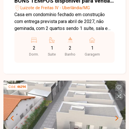
BONS TEMPOS disponível para venda
em Uberlândia-MG
Luizote de Freitas IV - Uberlândia/MG
Casa em condomínio fechado em construção
com entrega prevista para abril de 2027, não
geminada, com 2 quartos sendo 1 suíte, sala e
cozinha integradas, cozinha e banheiros com
revestimento em porcelanato em todas as
2
1
2
1
paredes, piso em porcelanato retificado, área de
Dorm.
Suite
Banho
Garagem
lazer privativa com churrasqueira, portão
eletrônico, interfone, concertina, estacionamento
para até 2 veículos (1 vaga coberta) e entrada
facilitada.
Cód.
46294