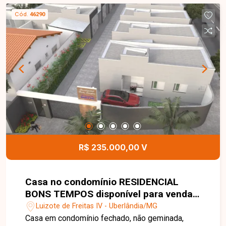
Cód.
46290
R$ 235.000,00 V
Casa no condomínio RESIDENCIAL
BONS TEMPOS disponível para venda
em Uberlândia-MG
Luizote de Freitas IV - Uberlândia/MG
Casa em condomínio fechado, não geminada,