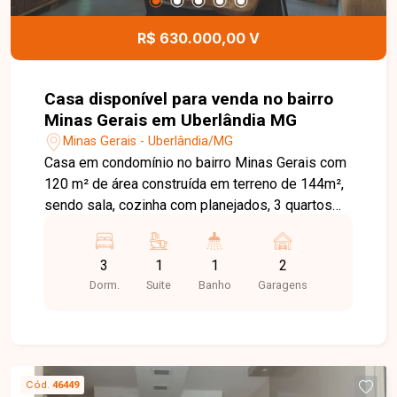
condomínio oferece estrutura completa,
segurança e excelente localização. Entre em
R$ 630.000,00 V
contato para mais informações e agende uma
visita para conhecer este excelente imóvel.
Casa disponível para venda no bairro
Minas Gerais em Uberlândia MG
Minas Gerais - Uberlândia/MG
Casa em condomínio no bairro Minas Gerais com
120 m² de área construída em terreno de 144m²,
sendo sala, cozinha com planejados, 3 quartos
sendo 1 suíte e dois com armários, ar-
condicionado em todos os quartos, área de
3
1
1
2
serviço, 2 vagas de garagem e energia
Dorm.
Suite
Banho
Garagens
fotovoltaica com 12 placas.
Cód.
46449