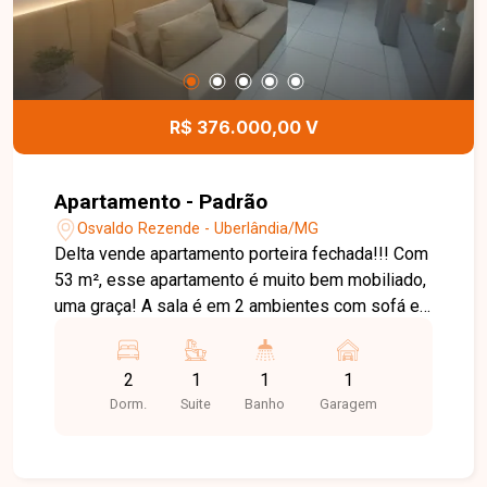
este excelente imóvel.
R$ 376.000,00 V
Apartamento - Padrão
Osvaldo Rezende - Uberlândia/MG
Delta vende apartamento porteira fechada!!! Com
53 m², esse apartamento é muito bem mobiliado,
uma graça! A sala é em 2 ambientes com sofá e
móveis planejados, sacada com cortina. Na suíte
temos uma cama de casal e armários, no outro
2
1
1
1
quarto, armários e cama em marcenaria, banheiro
Dorm.
Suite
Banho
Garagem
social com box e armários, cozinha com bancada
em coocktop, planejada com armários e mesa
com 4 cadeiras, além da área de serviço. Oferece