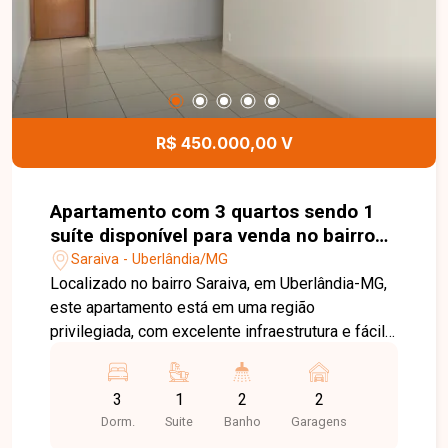
excelente oportunidade para quem busca um
imóvel completo, bem localizado e pronto para
morar. Entre em contato para mais informações e
agende sua visita!
R$ 450.000,00 V
Apartamento com 3 quartos sendo 1
suíte disponível para venda no bairro
Saraiva em Uberlândia-MG.
Saraiva - Uberlândia/MG
Localizado no bairro Saraiva, em Uberlândia-MG,
este apartamento está em uma região
privilegiada, com excelente infraestrutura e fácil
acesso às principais vias da cidade. Próximo a
supermercados, escolas, universidades,
3
1
2
2
farmácias, restaurantes e diversos comércios e
Dorm.
Suite
Banho
Garagens
serviços, o bairro oferece praticidade, conforto e