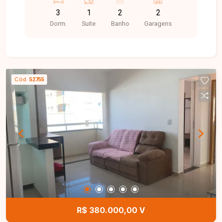
elétricas, área gourmet e espaço kids.
3
1
2
2
Dorm.
Suite
Banho
Garagens
Cód.
52755
R$ 380.000,00 V