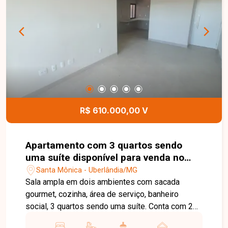
distribuídos, oferecendo conforto, funcionalidade
e excelente aproveitamento dos espaços. O
condomínio dispõe de área gourmet e espaço
kids, proporcionando mais comodidade e opções
de lazer para toda a família. Esta é uma excelente
oportunidade para quem busca um apartamento
moderno, confortável e muito bem localizado no
bairro Santa Mônica. Agende uma visita e venha
conhecer todos os detalhes deste imóvel.
R$ 610.000,00 V
Apartamento com 3 quartos sendo
uma suíte disponível para venda no
bairro Santa Mônica em Uberlânida-
Santa Mônica - Uberlândia/MG
MG
Sala ampla em dois ambientes com sacada
gourmet, cozinha, área de serviço, banheiro
social, 3 quartos sendo uma suíte. Conta com 2
vagas de garagem cobertas com tomadas