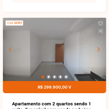
qualidade de vida no dia a dia. Este apartamento
térreo foi reformado e dispõe de sala ampla, 2
quartos, sendo 1 com armário planejado, banheiro
social com box, cozinha com armários, despensa
Cód.
52737
e área de serviço externa. O grande diferencial é
a área privativa anexa de aproximadamente
100m² (10x10), de uso exclusivo do proprietário,
oferecendo inúmeras possibilidades de
aproveitamento, como a criação de uma área
gourmet, espaço de lazer, jardim ou até mesmo a
construção de uma edícula. Se você procura um
imóvel com o conforto de um apartamento e o
amplo espaço de uma casa, esta é uma
excelente oportunidade. Agende sua visita e
conheça de perto todos os diferenciais deste
R$ 299.900,00 V
imóvel.
Apartamento com 2 quartos sendo 1