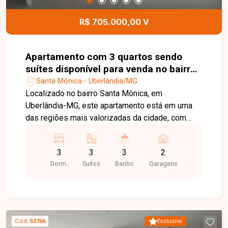
localizado no bairro Santa Mônica. Agende uma
visita e venha conhecer todos os detalhes deste
R$ 705.000,00 V
imóvel.
Apartamento com 3 quartos sendo
suítes disponível para venda no bairro
Santa Mônica em Uberlândia-MG
Santa Mônica - Uberlândia/MG
Localizado no bairro Santa Mônica, em
Uberlândia-MG, este apartamento está em uma
das regiões mais valorizadas da cidade, com
excelente infraestrutura, fácil acesso às
principais vias e proximidade com universidades,
3
3
3
2
supermercados, escolas, farmácias, restaurantes
Dorm.
Suítes
Banho
Garagens
e diversos comércios e serviços, proporcionando
praticidade e qualidade de vida. O imóvel conta
com sala ampla integrada à sacada gourmet com
churrasqueira, cozinha, área de serviço, lavabo,
03 quartos, sendo 01 suíte e 02 semi-suítes,
Cód.
52766
Exclusivo
oferecendo conforto e privacidade para toda a