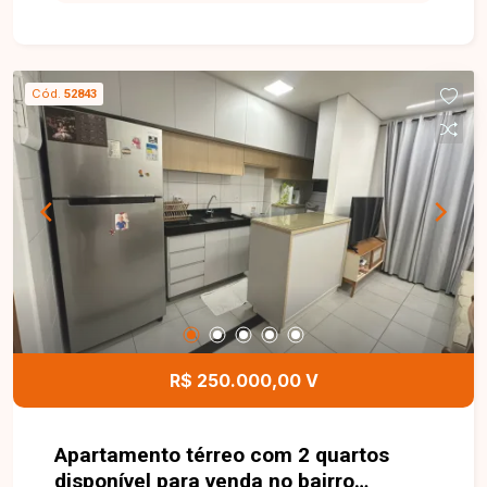
qualidade de vida para toda a família. O imóvel
possui aproximadamente 76,25 m² de área
privativa, distribuídos em sala para 02 ambientes,
03 quartos, sendo 01 suíte, banheiro social com
Cód.
52843
armário e box, cozinha, lavanderia e ambientes
bem planejados, proporcionando conforto e
funcionalidade para o dia a dia. Esta é uma
excelente oportunidade para quem busca um
apartamento espaçoso, bem localizado e ideal
para morar com qualidade no bairro Saraiva.
Agende uma visita e venha conhecer todos os
detalhes deste imóvel.
R$ 250.000,00 V
Apartamento térreo com 2 quartos
disponível para venda no bairro