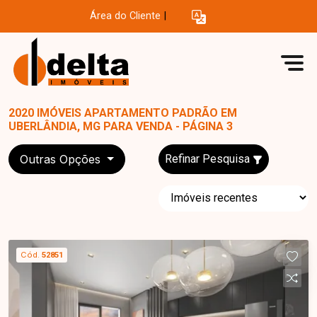
Área do Cliente
|
2020 IMÓVEIS APARTAMENTO PADRÃO EM
UBERLÂNDIA, MG PARA VENDA - PÁGINA 3
Outras Opções
Refinar Pesquisa
Cód.
52851