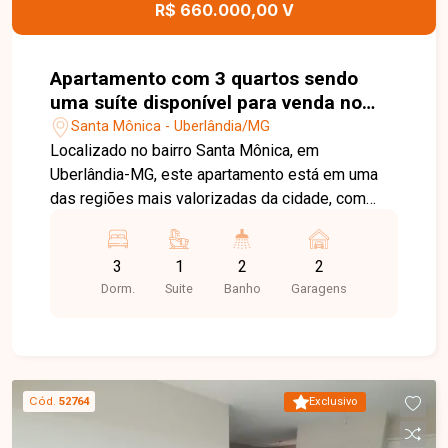
R$ 660.000,00 V
Apartamento com 3 quartos sendo
uma suíte disponível para venda no
bairro Santa Mônica em Uberlândia-
Santa Mônica - Uberlândia/MG
MG
Localizado no bairro Santa Mônica, em
Uberlândia-MG, este apartamento está em uma
das regiões mais valorizadas da cidade, com
excelente infraestrutura, fácil acesso às
principais vias e proximidade com universidades,
3
1
2
2
supermercados, escolas, farmácias, restaurantes
Dorm.
Suite
Banho
Garagens
e diversos comércios e serviços, proporcionando
praticidade e qualidade de vida. O imóvel conta
com sala ampla em dois ambientes integrada à
sacada gourmet, cozinha, área de serviço, 03
quartos, sendo 01 suíte, banheiro social e 02
Cód.
52764
Exclusivo
vagas de garagem cobertas com tomadas para
veículos elétricos. Os ambientes são bem