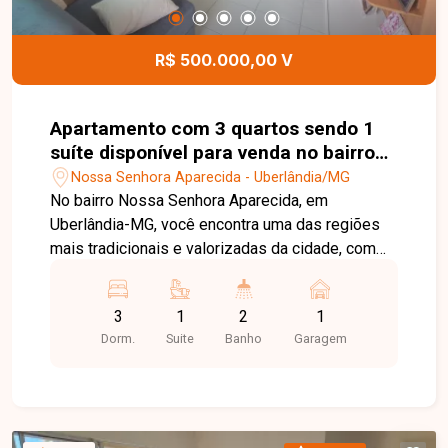
para toda a família. Esta é uma excelente
oportunidade para quem busca um apartamento
completo, em condomínio com excelente
R$ 500.000,00 V
infraestrutura e ótima localização. Agende uma
visita e venha conhecer todos os detalhes deste
imóvel.
Apartamento com 3 quartos sendo 1
suíte disponível para venda no bairro
Nossa Senhora Aparecida em
Nossa Senhora Aparecida - Uberlândia/MG
Uberlândia-MG
No bairro Nossa Senhora Aparecida, em
Uberlândia-MG, você encontra uma das regiões
mais tradicionais e valorizadas da cidade, com
excelente infraestrutura, fácil acesso ao Centro e
às principais avenidas, além de estar próximo a
3
1
2
1
supermercados, escolas, farmácias, restaurantes
Dorm.
Suite
Banho
Garagem
e diversos serviços. Excelente apartamento
composto por sala ampla em dois ambientes
com sacada integrada, 3 quartos, sendo 1 suíte,
banheiro social, cozinha com armários
planejados, área de serviço com armários e 2