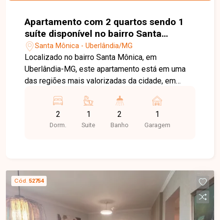
Apartamento com 2 quartos sendo 1
suíte disponível no bairro Santa
Mônica em Uberlândia-MG
Santa Mônica - Uberlândia/MG
Localizado no bairro Santa Mônica, em
Uberlândia-MG, este apartamento está em uma
das regiões mais valorizadas da cidade, em
frente a uma praça e a poucos minutos do
Hospital Madrecor. O bairro oferece excelente
2
1
2
1
infraestrutura, com fácil acesso às principais
Dorm.
Suite
Banho
Garagem
vias, além de supermercados, escolas,
farmácias, universidades e diversos comércios e
serviços, proporcionando praticidade e qualidade
de vida. O imóvel possui aproximadamente 55,96
m² de área privativa e conta com sala ampla, 02
Cód.
52754
quartos, sendo 01 suíte, banheiro social, cozinha,
área de serviço e 01 vaga de garagem. Os
ambientes são bem distribuídos e possuem