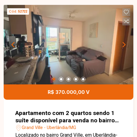
1 vaga de garagem, e no condomínio, 2
elevadores, gás canalizado e outras
Cód.
52722
comodidades para seu conforto.
R$ 370.000,00 V
Apartamento com 2 quartos sendo 1
suíte disponível para venda no bairro
Grand Ville em Uberlândia-MG
Grand Ville - Uberlândia/MG
Localizado no bairro Grand Ville, em Uberlândia-