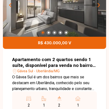
R$ 430.000,00 V
Apartamento com 2 quartos sendo 1
suíte, disponível para venda no bairro
Gávea Sul em Uberlândia-MG
Gávea Sul - Uberlândia/MG
O Gávea Sul é um dos bairros que mais se
destacam em Uberlândia, conhecido pelo seu
planejamento urbano, tranquilidade e constante
valorização. A região oferece fácil acesso às
principais vias da cidade, além de contar com
2
1
2
1
uma ampla rede de comércios, supermercados,