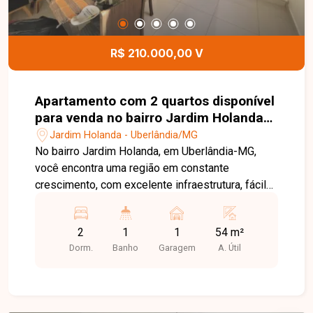
detalhes deste imóvel.
R$ 210.000,00 V
Apartamento com 2 quartos disponível
para venda no bairro Jardim Holanda
em Uberlândia-MG
Jardim Holanda - Uberlândia/MG
No bairro Jardim Holanda, em Uberlândia-MG,
você encontra uma região em constante
crescimento, com excelente infraestrutura, fácil
acesso às principais avenidas da cidade e
proximidade com supermercados, escolas,
2
1
1
54 m²
farmácias e diversos comércios, proporcionando
Dorm.
Banho
Garagem
A. Útil
praticidade e qualidade de vida. Apartamento
disponível para venda, composto por sala com
painel de TV, 2 quartos com armários planejados,
sendo 1 equipado com cama de casal e ar-